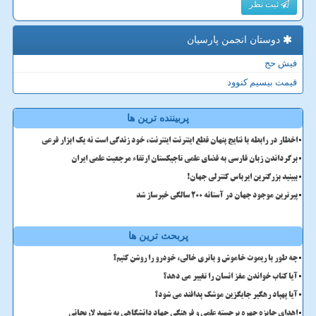
ثبت نظر
دوستان انجمن پارسیان
فیش حج
قیمت بیسیم کنوود
پربیننده ترین ها
اخطار در رابطه با نتایج پنهان قطع اینترنت اینترنت، خود زندگی است نه یک ابزار فرعی
برگرداندن زبان فارسی به فضای علمی تاجیکستان ارتقاء مرجعیت علمی ایران
ببینید بزرگترین ایرباس کنترلی جهان!
پیرترین موجود جهان در آستانه ۲۰۰ سالگی خبرساز شد
پربحث ترین ها
چه طور با ریموت خاموش و باتری خالی، خودرو را روشن کنیم؟
آیا کتاب خواندن مغز انسان را تغییر می دهد؟
آیا پهپاد رهگیر جایگزین موشک پدافند می شود؟
اهدای جایزه چهره برجسته علمی و فرهنگی جهاد دانشگاهی به شهید لاریجانی