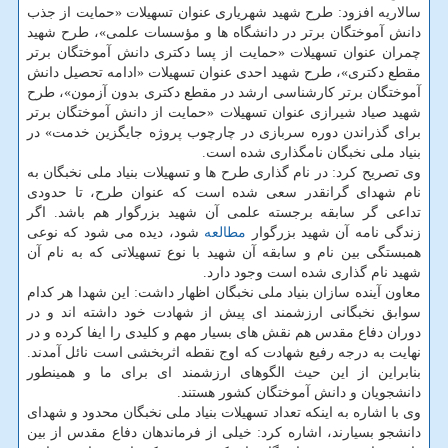
سالاریه افزود: طرح شهید شهریاری عنوان تسهیلات «حمایت از جذب
دانش آموختگان برتر در دانشگاه ها و مؤسسات علمی»، طرح شهید
چمران عنوان تسهیلات «حمایت از پسا دکتری دانش آموختگان برتر
مقطع دکتری»، طرح شهید احدی عنوان تسهیلات «ادامه تحصیل دانش
آموختگان برتر کارشناسی ارشد در مقطع دکتری بدون آزمون»، طرح
شهید صیاد شیرازی عنوان تسهیلات «حمایت از دانش آموختگان برتر
برای گذراندن دوره سربازی در چارچوب پروژه جایگزین خدمت» در
بنیاد ملی نخبگان نامگذاری شده است.
وی تصریح کرد: در نام گذاری طرح ها و تسهیلات بنیاد ملی نخبگان به
نام شهدای گرانقدر سعی شده است که عنوان طرح، تا حدودی
تداعی گر سابقه برجسته علمی آن شهید بزرگوار هم باشد. اگر
زندگی نامه آن شهید بزرگوار
مطالعه
شود، دیده می شود که نوعی
همبستگی بین نام و سابقه آن شهید با نوع تسهیلاتی که به نام آن
شهید نام گذاری شده است وجود دارد.
معاون آینده سازان بنیاد ملی نخبگان اظهار داشت: این شهدا هر کدام
سوابق نخبگانی ارزشمند ای پیش از شهادت خود داشته اند و در
دوران دفاع مقدس هم نقش های بسیار مهم و کلیدی را ایفا کرده و در
نهایت به درجه رفیع شهادت که اوج نقطه اثربخشی است نائل آمدند.
بنابراین از این حیث الگوهای ارزشمند ای برای ما و همینطور
دانشجویان و دانش آموختگان کشور هستند.
وی با اشاره به اینکه تعداد تسهیلات بنیاد ملی نخبگان محدود و شهدای
دانشجو بسیارند، اشاره کرد: خیلی از فرماندهان دفاع مقدس از بین