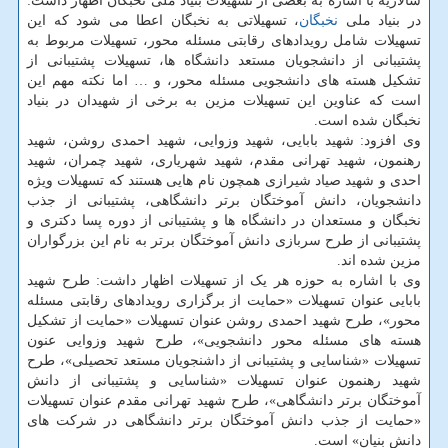
سالاریه با اشاره به بعضی از تسهیلات بنیاد ملی نخبگان اظهار داشت:
در بنیاد ملی
نخبگان
، تسهیلاتی به نخبگان اعطا می شود که این
تسهیلات شامل رویدادهای رقابتی مسئله محور، تسهیلات مربوط به
پشتیبانی از دانشجویان مستعد دانشگاه ها، تسهیلات پشتیبانی از
تشکیل هسته های دانشجویی مسئله محور، و … اما نکته مهم این
است که عناوین این تسهیلات مزین به برخی از شهیدان در بنیاد
نخبگان شده است.
وی افزود: شهید بابایی، شهید وزوایی، شهید احمدی روشن، شهید
رهنمون، شهید تهرانی مقدم، شهید شهریاری، شهید چمران، شهید
احدی و شهید صیاد شیرازی همچون نام هایی هستند که تسهیلات ویژه
دانشجویان، دانش آموختگان برتر دانشگاهی، پشتیبانی از جذب
نخبگان و مستعدان در دانشگاه ها و پشتیبانی از دوره پسا دکتری و
پشتیبانی از طرح سربازی دانش آموختگان برتر به نام این بزرگواران
مزین شده اند.
وی با اشاره به حوزه هر یک از تسهیلات اظهار داشت: طرح شهید
بابایی عنوان تسهیلات «حمایت از برگزاری رویدادهای رقابتی مسئله
محور»، طرح شهید احمدی روشن عنوان تسهیلات «حمایت از تشکیل
هسته های مسئله محور دانشجویی»، طرح شهید وزوایی عنون
تسهیلات «شناسایی و پشتیبانی از داشنجویان مستعد تحصیلی»، طرح
شهید رهنمون عنوان تسهیلات «شناسایی و پشتیبانی از دانش
آموختگان برتر دانشگاهی»، طرح شهید تهرانی مقدم عنوان تسهیلات
«حمایت از جذب دانش آموختگان برتر دانشگاهی در شرکت های
دانش بنیان» است.