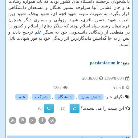
دانشجویان برجسته دانشگاه های کشور بودند که باید همواره رشادت
ها و جان فشانی آنها سرلوحه مسیر نخبگان و مستعدان دانشگاهی
قرار بگیرد، به صورت نمونه شهید قجه ای، شهید پیچک، شهید زین
الدین، شهید حسن باقری، شهید وزوایی و بسیاری دیگر همچون
فرماندهان رشید سپاه اسلام بودند که سنگر دفاع از اسلام و کشور را
در مقطعی از زندگانی دانشجویی خود به سنگر
علم
ترجیح دادند و
پس از به جا گذاشتن ماندگارترین اثر زندگی خود به فوز شهادت نائل
آمدند.
منبع:
parsianforum.ir
1399/07/04
20:36:08
1287
/ 5
5.0
تگهای خبر:
دانش بنیان
,
دانشگاه
,
شركت
,
علم
این پست را می پسندید؟
(0)
(1)
X