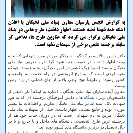
به گزارش انجمن پارسیان معاون بنیاد ملی نخبگان با اعلان
اینكه همه شهدا نخبه هستند، اظهار داشت: طرح هایی در بنیاد
ملی نخبگان برگزار می گردد كه عناوین طرح ها، تداعی گر
سابقه برجسته علمی برخی از شهیدان نخبه است.
دکتر حسن سالاریه در گفتگو با خبرنگار مهر در مورد شهدایی که نخبه
بودند اظهار داشت: در حقیقت همه شهدا گرانقدر با تعریف بنیاد ملی
نخبگان و سند استراتژیک کشور در امور نخبگان، نخبه هستند؛ چونکه
نخبه فردی است که به اوج اثربخشی در راه خدمت به جامعه و
کشور رسیده و طبیعتاً هیچ اوجی بالاتر از جان فشانی در راه وطن
نیست.
معاون آینده سازان بنیاد ملی نخبگان با اشاره به اینکه آمار دقیقی از
دانشجویان برتر
دانشگاه
ها یا دانش آموختگان برجسته ای که به فوز
شهادت نائل آمده اند در بنیاد ملی نخبگان نداریم، و اطلاعات ما بیشتر
موردی بوده و جامع نیست، اظهار داشت: خیلی از تسهیلات بنیاد ملی
نخبگان مزین به نام شهدایی است که در دوران حیات خود هم از
برجسته ترین فارغ التحصیلان دانشگاه های داخل و یا خارج و یا در
حال تحصیل در برترین دانشگاه های کشور بوده اند.