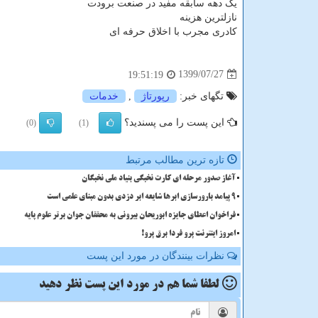
یک دهه سابقه مفید در صنعت برودت
نازلترین هزینه
کادری مجرب با اخلاق حرفه ای
1399/07/27
19:51:19
تگهای خبر:
رپورتاژ
,
خدمات
این پست را می پسندید؟
(0)
(1)
تازه ترین مطالب مرتبط
آغاز صدور مرحله ای کارت نخبگی بنیاد ملی نخبگان
9 پیامد بارورسازی ابرها شایعه ابر دزدی بدون مبنای علمی است
فراخوان اعطای جایزه ابوریحان بیرونی به محققان جوان برتر علوم پایه
امروز اینترنت پرو فردا برق پرو!
نظرات بینندگان در مورد این پست
لطفا شما هم
در مورد این پست
نظر دهید