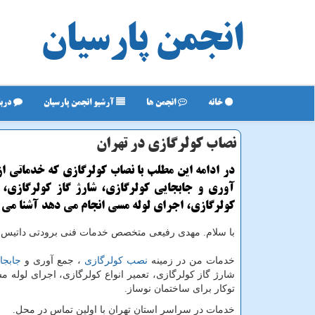
انجمن پارسیان
خانه
انجمن ها
آرشیو انجمن پارسیان
دربا
نصاب كولرگازی در تهران
در ادامه این مطلب با نصاب كولرگازی كه خدماتی ا
آوری و جابجایی كولرگازی، شارژ گاز كولرگازی، ت
كولرگازی، اجرای لوله مسی انجام می دهد آشنا می 
با سلام.
مهدی رفیعی متخصص خدمات فنی برودتی داتیس 
خدمات من در زمینه
نصب کولرگازی
، جمع آوری و
جابجا
شارژ گاز کولرگازی، تعمیر انواع کولرگازی، اجرای لوله
توکار برای ساختمان نوساز.
خدمات در سراسر استان تهران با اولین تماس در محل.