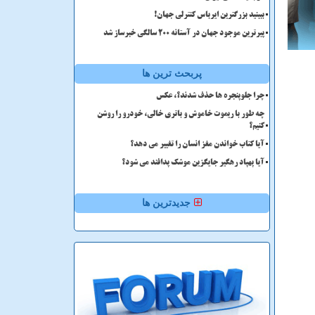
ببینید بزرگترین ایرباس کنترلی جهان!
پیرترین موجود جهان در آستانه ۲۰۰ سالگی خبرساز شد
پربحث ترین ها
چرا جلوپنجره ها حذف شدند؟، عکس
چه طور با ریموت خاموش و باتری خالی، خودرو را روشن
کنیم؟
آیا کتاب خواندن مغز انسان را تغییر می دهد؟
آیا پهپاد رهگیر جایگزین موشک پدافند می شود؟
جدیدترین ها