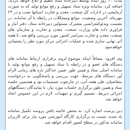
مدت ۱۰ روز آینده توسط دبیرخانه ستاد تنظیم و ابلاغ خواهد گردید،
اضافه کرد: سامانه ویژه ستاد تسهیل و رفع موانع تولید که به صورت
آزمایشی در ادارات کل صنعت، معدن و تجارت استانها نصب و در ۲۳
مهرماه، آخرین وضعیت، موانع ومشکلات در رابطه با آن سامانه، در
نشست ویدئوکنفرانسی مشترک مسئولین دبیرخانه ستاد، دفتر آمار و
فراوری داده های وزارت صنعت، معدن و تجارت و سازمان های
صنعت، معدن و تجارت سراسر کشور مورد بررسی واقع شد، تا هفته
آتی نهایی سازی شده و عملیات اجرائی مرکز مورد نظر را پشتیبانی
خواهدنمود.
وی افزود: مضافاً اینکه موضوع لزوم برقراری ارتباط سامانه های
دستگاه های عضو و در رابطه با ستاد تسهیل و رفع موانع تولید با
سامانه اصلی ستاد و همین طور تعیین حداکثر بازه های زمانی الزام
آور دستگاه های مرتبط، جهت بررسی و پاسخگویی به درخواست
متقاضیان، طی هفته آتی، در چارچوب تصمیمات نود و هشتمین جلسه
ستاد و همین طور برگزاری جلسات مورد نیاز، با نمایندگان دستگاههای
اجرائی ذیربط، تصمیم گیری و تمهیدات لازم در این خصوص اتخاذ
خواهد شد.
دین پرست اشاره کرد: به محض خاتمه یافتن پروسه تکمیل سامانه
یاد شده، نسبت به برگزاری کارگاه آموزشی مورد نیاز برای کاربران
سامانه مذکور در سطح کشور اقدام خواهد شد.