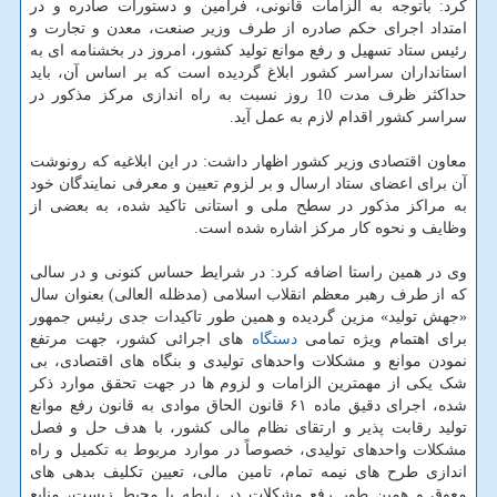
کرد: باتوجه به الزامات قانونی، فرامین و دستورات صادره و در
امتداد اجرای حکم صادره از طرف وزیر صنعت، معدن و تجارت و
رئیس ستاد تسهیل و رفع موانع تولید کشور، امروز در بخشنامه ای به
استانداران سراسر کشور ابلاغ گردیده است که بر اساس آن، باید
حداکثر ظرف مدت 10 روز نسبت به راه اندازی مرکز مذکور در
سراسر کشور اقدام لازم به عمل آید.
معاون اقتصادی وزیر کشور اظهار داشت: در این ابلاغیه که رونوشت
آن برای اعضای ستاد ارسال و بر لزوم تعیین و معرفی نمایندگان خود
به مراکز مذکور در سطح ملی و استانی تاکید شده، به بعضی از
وظایف و نحوه کار مرکز اشاره شده است.
وی در همین راستا اضافه کرد: در شرایط حساس کنونی و در سالی
که از طرف رهبر معظم انقلاب اسلامی (مدظله العالی) بعنوان سال
«جهش تولید» مزین گردیده و همین طور تاکیدات جدی رئیس جمهور
برای اهتمام ویژه تمامی
دستگاه
های اجرائی کشور، جهت مرتفع
نمودن موانع و مشکلات واحدهای تولیدی و بنگاه های اقتصادی، بی
شک یکی از مهمترین الزامات و لزوم ها در جهت تحقق موارد ذکر
شده، اجرای دقیق ماده ۶۱ قانون الحاق موادی به قانون رفع موانع
تولید رقابت پذیر و ارتقای نظام مالی کشور، با هدف حل و فصل
مشکلات واحدهای تولیدی، خصوصاً در موارد مربوط به تکمیل و راه
اندازی طرح های نیمه تمام، تامین مالی، تعیین تکلیف بدهی های
معوق و همین طور رفع مشکلات در رابطه با محیط زیست، منابع