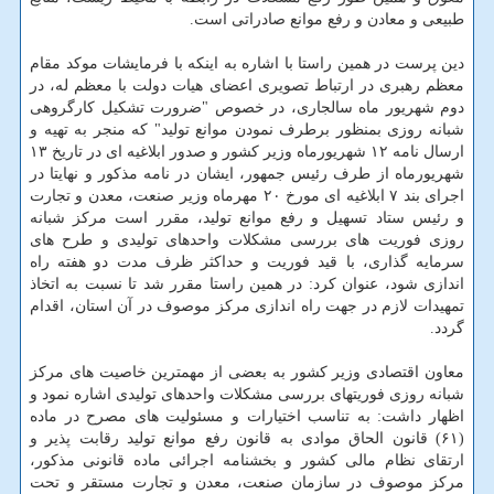
طبیعی و معادن و رفع موانع صادراتی است.
دین پرست در همین راستا با اشاره به اینکه با فرمایشات موکد مقام
معظم رهبری در ارتباط تصویری اعضای هیات دولت با معظم له، در
دوم شهریور ماه سالجاری، در خصوص "ضرورت تشکیل کارگروهی
شبانه روزی بمنظور برطرف نمودن موانع تولید" که منجر به تهیه و
ارسال نامه ۱۲ شهریورماه وزیر کشور و صدور ابلاغیه ای در تاریخ ۱۳
شهریورماه از طرف رئیس جمهور، ایشان در نامه مذکور و نهایتا در
اجرای بند ۷ ابلاغیه ای مورخ ۲۰ مهرماه وزیر صنعت، معدن و تجارت
و رئیس ستاد تسهیل و رفع موانع تولید، مقرر است مرکز شبانه
روزی فوریت های بررسی مشکلات واحدهای تولیدی و طرح های
سرمایه گذاری، با قید فوریت و حداکثر ظرف مدت دو هفته راه
اندازی شود، عنوان کرد: در همین راستا مقرر شد تا نسبت به اتخاذ
تمهیدات لازم در جهت راه اندازی مرکز موصوف در آن استان، اقدام
گردد.
معاون اقتصادی وزیر کشور به بعضی از مهمترین خاصیت های مرکز
شبانه روزی فوریتهای بررسی مشکلات واحدهای تولیدی اشاره نمود و
اظهار داشت: به تناسب اختیارات و مسئولیت های مصرح در ماده
(۶۱) قانون الحاق موادی به قانون رفع موانع تولید رقابت پذیر و
ارتقای نظام مالی کشور و بخشنامه اجرائی ماده قانونی مذکور،
مرکز موصوف در سازمان صنعت، معدن و تجارت مستقر و تحت