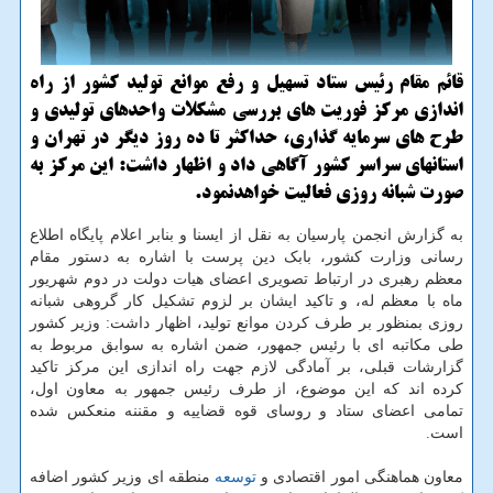
قائم مقام رئیس ستاد تسهیل و رفع موانع تولید كشور از راه
اندازی مركز فوریت های بررسی مشكلات واحدهای تولیدی و
طرح های سرمایه گذاری، حداكثر تا ده روز دیگر در تهران و
استانهای سراسر كشور آگاهی داد و اظهار داشت: این مركز به
صورت شبانه روزی فعالیت خواهدنمود.
به گزارش انجمن پارسیان به نقل از ایسنا و بنابر اعلام پایگاه اطلاع
رسانی وزارت کشور، بابک دین پرست با اشاره به دستور مقام
معظم رهبری در ارتباط تصویری اعضای هیات دولت در دوم شهریور
ماه با معظم له، و تاکید ایشان بر لزوم تشکیل کار گروهی شبانه
روزی بمنظور بر طرف کردن موانع تولید، اظهار داشت: وزیر کشور
طی مکاتبه ای با رئیس جمهور، ضمن اشاره به سوابق مربوط به
گزارشات قبلی، بر آمادگی لازم جهت راه اندازی این مرکز تاکید
کرده اند که این موضوع، از طرف رئیس جمهور به معاون اول،
تمامی اعضای ستاد و روسای قوه قضاییه و مقننه منعکس شده
است.
معاون هماهنگی امور اقتصادی و
توسعه
منطقه ای وزیر کشور اضافه