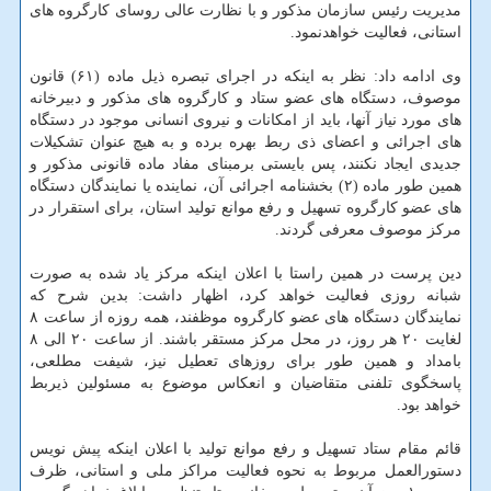
مدیریت رئیس سازمان مذکور و با نظارت عالی روسای کارگروه های
استانی، فعالیت خواهدنمود.
وی ادامه داد: نظر به اینکه در اجرای تبصره ذیل ماده (۶۱) قانون
موصوف، دستگاه های عضو ستاد و کارگروه های مذکور و دبیرخانه
های مورد نیاز آنها، باید از امکانات و نیروی انسانی موجود در دستگاه
های اجرائی و اعضای ذی ربط بهره برده و به هیچ عنوان تشکیلات
جدیدی ایجاد نکنند، پس بایستی برمبنای مفاد ماده قانونی مذکور و
همین طور ماده (۲) بخشنامه اجرائی آن، نماینده یا نمایندگان دستگاه
های عضو کارگروه تسهیل و رفع موانع تولید استان، برای استقرار در
مرکز موصوف معرفی گردند.
دین پرست در همین راستا با اعلان اینکه مرکز یاد شده به صورت
شبانه روزی فعالیت خواهد کرد، اظهار داشت: بدین شرح که
نمایندگان دستگاه های عضو کارگروه موظفند، همه روزه از ساعت ۸
لغایت ۲۰ هر روز، در محل مرکز مستقر باشند. از ساعت ۲۰ الی ۸
بامداد و همین طور برای روزهای تعطیل نیز، شیفت مطلعی،
پاسخگوی تلفنی متقاضیان و انعکاس موضوع به مسئولین ذیربط
خواهد بود.
قائم مقام ستاد تسهیل و رفع موانع تولید با اعلان اینکه پیش نویس
دستورالعمل مربوط به نحوه فعالیت مراکز ملی و استانی، ظرف