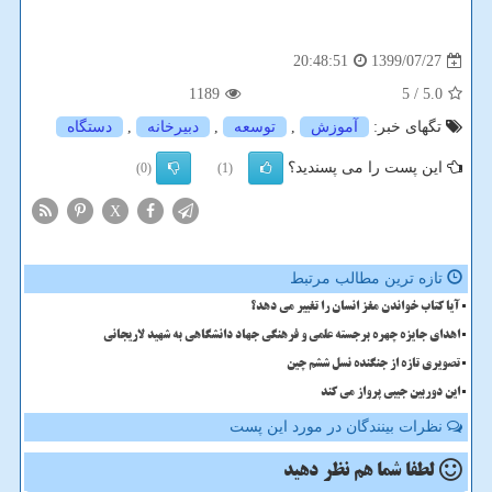
1399/07/27
20:48:51
1189
/ 5
5.0
تگهای خبر:
آموزش
,
توسعه
,
دبیرخانه
,
دستگاه
این پست را می پسندید؟
(0)
(1)
X
تازه ترین مطالب مرتبط
آیا کتاب خواندن مغز انسان را تغییر می دهد؟
اهدای جایزه چهره برجسته علمی و فرهنگی جهاد دانشگاهی به شهید لاریجانی
تصویری تازه از جنگنده نسل ششم چین
این دوربین جیبی پرواز می کند
نظرات بینندگان در مورد این پست
لطفا شما هم
نظر دهید