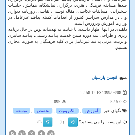
صدها مسابقه فرهنگی، هنری، برگزاری نمایشگاه، همایش، جلسات
سخنرانی، مسابقات عکاسی، مقاله نویسی، نقاشی، روزنامه دیواری
و... در مدارس سراسر کشور از اقدامات کمیته پدافند غیرعامل در
وزارت آموزش وپرورش است.
دلقندی در انتها اظهار داشت: با عنایت به تهدیدات نوین در حال برنامه
ریزی و طراحی سه دوره ضمن خدمت پدافند زیستی، پدافند سایبری
و تربیت مربی پدافند غیرعامل برای کلیه فرهنگیان به صورت مجازی
هستیم.
منبع:
انجمن پارسیان
1399/08/08
22:58:12
895
/ 5
5.0
تگهای خبر:
آموزش
,
الكترونیك
,
تخصص
,
توسعه
این پست را می پسندید؟
(0)
(1)
X