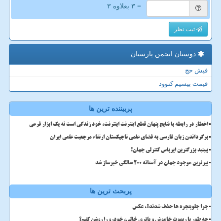
= ۳ بعلاوه ۳
ثبت نظر
دوستان انجمن پارسیان
فیش حج
قیمت بیسیم کنوود
پربیننده ترین ها
اخطار در رابطه با نتایج پنهان قطع اینترنت اینترنت، خود زندگی است نه یک ابزار فرعی
برگرداندن زبان فارسی به فضای علمی تاجیکستان ارتقاء مرجعیت علمی ایران
ببینید بزرگترین ایرباس کنترلی جهان!
پیرترین موجود جهان در آستانه ۲۰۰ سالگی خبرساز شد
پربحث ترین ها
چرا جلوپنجره ها حذف شدند؟، عکس
چه طور با ریموت خاموش و باتری خالی، خودرو را روشن کنیم؟