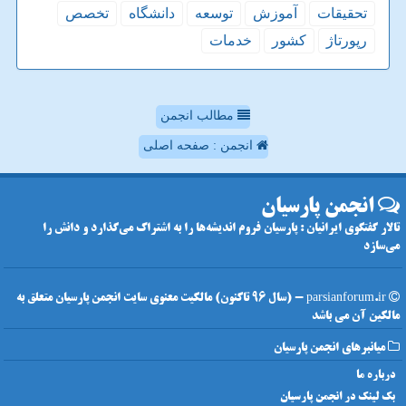
تحقیقات
آموزش
توسعه
دانشگاه
تخصص
رپورتاژ
كشور
خدمات
مطالب انجمن
انجمن : صفحه اصلی
انجمن پارسیان
تالار گفتگوی ایرانیان : پارسیان فروم اندیشه‌ها را به اشتراک می‌گذارد و دانش را
می‌سازد
parsianforum.ir - (سال 96 تاکنون) مالکیت معنوی سایت انجمن پارسیان متعلق به
مالکین آن می باشد
میانبرهای انجمن پارسیان
درباره ما
بک لینک در انجمن پارسیان