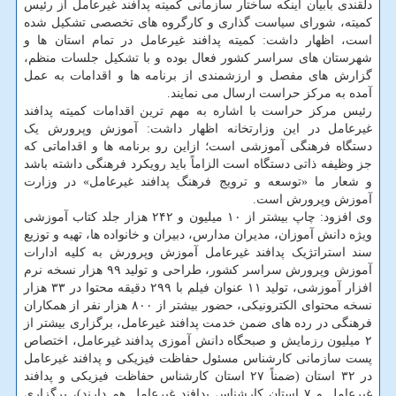
دلقندی بابیان اینکه ساختار سازمانی کمیته پدافند غیرعامل از رئیس
کمیته، شورای سیاست گذاری و کارگروه های تخصصی تشکیل شده
است، اظهار داشت: کمیته پدافند غیرعامل در تمام استان ها و
شهرستان های سراسر کشور فعال بوده و با تشکیل جلسات منظم،
گزارش های مفصل و ارزشمندی از برنامه ها و اقدامات به عمل
آمده به مرکز حراست ارسال می نمایند.
رئیس مرکز حراست با اشاره به مهم ترین اقدامات کمیته پدافند
غیرعامل در این وزارتخانه اظهار داشت: آموزش وپرورش یک
دستگاه فرهنگی آموزشی است؛ ازاین رو برنامه ها و اقداماتی که
جز وظیفه ذاتی دستگاه است الزاماً باید رویکرد فرهنگی داشته باشد
و شعار ما «توسعه و ترویج فرهنگ پدافند غیرعامل» در وزارت
آموزش وپرورش است.
وی افزود: چاپ بیشتر از ۱۰ میلیون و ۲۴۲ هزار جلد کتاب آموزشی
ویژه دانش آموزان، مدیران مدارس، دبیران و خانواده ها، تهیه و توزیع
سند استراتژیک پدافند غیرعامل آموزش وپرورش به کلیه ادارات
آموزش وپرورش سراسر کشور، طراحی و تولید ۹۹ هزار نسخه نرم
افزار آموزشی، تولید ۱۱ عنوان فیلم با ۲۹۹ دقیقه محتوا در ۳۳ هزار
نسخه محتوای الکترونیکی، حضور بیشتر از ۸۰۰ هزار نفر از همکاران
فرهنگی در رده های ضمن خدمت پدافند غیرعامل، برگزاری بیشتر از
۲ میلیون رزمایش و صبحگاه دانش آموزی پدافند غیرعامل، اختصاص
پست سازمانی کارشناس مسئول حفاظت فیزیکی و پدافند غیرعامل
در ۳۲ استان (ضمناً ۲۷ استان کارشناس حفاظت فیزیکی و پدافند
غیرعامل و ۷ استان کارشناس پدافند غیرعامل هم دارند)، برگزاری