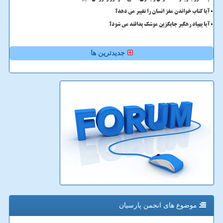
آیا کتاب خواندن مغز انسان را تغییر می دهد؟
آیا پهپاد رهگیر جایگزین موشک پدافند می شود؟
جدیدترین ها
موضوع های انجمن پارسیان