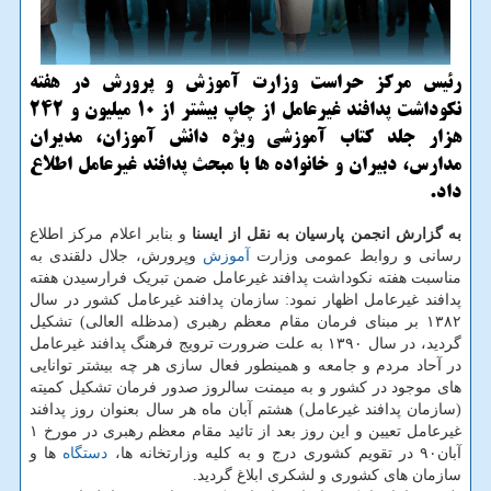
رئیس مركز حراست وزارت آموزش و پرورش در هفته
نكوداشت پدافند غیرعامل از چاپ بیشتر از ۱۰ میلیون و ۲۴۲
هزار جلد كتاب آموزشی ویژه دانش آموزان، مدیران
مدارس، دبیران و خانواده ها با مبحث پدافند غیرعامل اطلاع
داد.
به گزارش انجمن پارسیان به نقل از ایسنا
و بنابر اعلام مرکز اطلاع
رسانی و روابط عمومی وزارت
آموزش
وپرورش، جلال دلقندی به
مناسبت هفته نکوداشت پدافند غیرعامل ضمن تبریک فرارسیدن هفته
پدافند غیرعامل اظهار نمود: سازمان پدافند غیرعامل کشور در سال
۱۳۸۲ بر مبنای فرمان مقام معظم رهبری (مدظله العالی) تشکیل
گردید، در سال ۱۳۹۰ به علت ضرورت ترویج فرهنگ پدافند غیرعامل
در آحاد مردم و جامعه و همینطور فعال سازی هر چه بیشتر توانایی
های موجود در کشور و به میمنت سالروز صدور فرمان تشکیل کمیته
(سازمان پدافند غیرعامل) هشتم آبان ماه هر سال بعنوان روز پدافند
غیرعامل تعیین و این روز بعد از تائید مقام معظم رهبری در مورخ ۱
آبان۹۰ در تقویم کشوری درج و به کلیه وزارتخانه ها،
دستگاه
ها و
سازمان های کشوری و لشکری ابلاغ گردید.