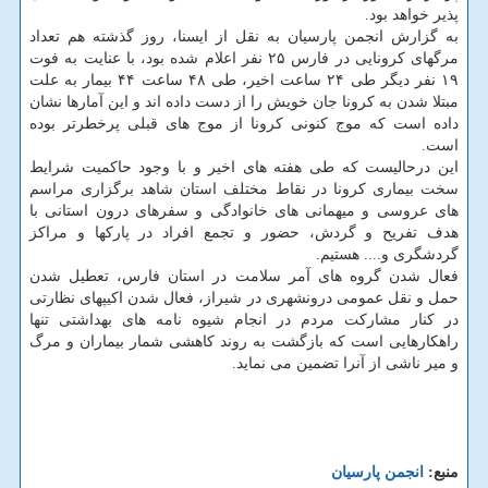
پذیر خواهد بود.
به گزارش انجمن پارسیان به نقل از ایسنا، روز گذشته هم تعداد
مرگهای کرونایی در فارس ۲۵ نفر اعلام شده بود، با عنایت به فوت
۱۹ نفر دیگر طی ۲۴ ساعت اخیر، طی ۴۸ ساعت ۴۴ بیمار به علت
مبتلا شدن به کرونا جان خویش را از دست داده اند و این آمارها نشان
داده است که موج کنونی کرونا از موج های قبلی پرخطرتر بوده
است.
این درحالیست که طی هفته های اخیر و با وجود حاکمیت شرایط
سخت بیماری کرونا در نقاط مختلف استان شاهد برگزاری مراسم
های عروسی و میهمانی های خانوادگی و سفرهای درون استانی با
هدف تفریح و گردش، حضور و تجمع افراد در پارکها و مراکز
گردشگری و.... هستیم.
فعال شدن گروه های آمر سلامت در استان فارس، تعطیل شدن
حمل و نقل عمومی درونشهری در شیراز، فعال شدن اکیپهای نظارتی
در کنار مشارکت مردم در انجام شیوه نامه های بهداشتی تنها
راهکارهایی است که بازگشت به روند کاهشی شمار بیماران و مرگ
و میر ناشی از آنرا تضمین می نماید.
منبع:
انجمن پارسیان