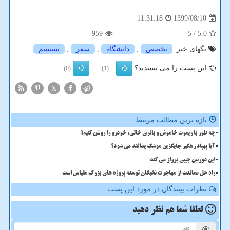
1399/08/10
11:31:18
959
/ 5
5.0
تگهای خبر:
تخصص
,
دانشگاه
,
سفر
,
سیستم
این پست را می پسندید؟
(0)
(1)
X
تازه ترین مطالب مرتبط
چه طور با ریموت خاموش و باتری خالی، خودرو را روشن کنیم؟
آیا پهپاد رهگیر جایگزین موشک پدافند می شود؟
این دوربین جیبی پرواز می کند
راه حل ممانعت از مهاجرت نخبگان توسعه پروژه های بزرگ مقیاس است
نظرات بینندگان در مورد این پست
لطفا شما هم
نظر دهید