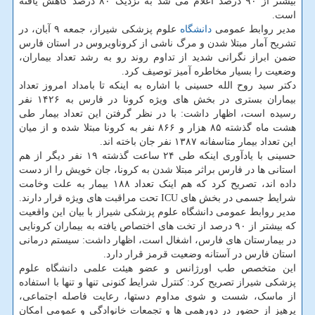
بیشتر از ۹۰ درصد اعلام می شد به نزدیک ۸۰ درصد کاهش یافته
است.
مدیر روابط عمومی
دانشگاه
علوم پزشکی شیراز، جمعه ۹ آبان، در
تشریح آمار مبتلا شدن و مرگ ناشی از کروناویروس در استان فارس
ضمن ابراز نگرانی شدید از تداوم روند رو به رشد تعداد بیماران،
وضعیت را بسیار مخاطره آمیز توصیف کرد.
دکتر سید روح الله حسینی با اشاره به اینکه تا بامداد امروز تعداد
بیماران بستری در بخش های ویژه کرونا در فارس به ۱۴۲۶ نفر
رسیده است، اظهار داشت: با در نظر گرفتن این تعداد بیمار طی
هشت ماه گذشته ۸۵ هزار و ۸۶۶ نفر به کرونا مبتلا شده و از میان
این تعداد بیمار متاسفانه ۱۳۸۷ نفر جان باخته اند.
حسینی با یادآوری اینکه طی ۲۴ ساعت گذشته ۱۹ نفر دیگر از هم
استانی ها در فارس براثر مبتلا شدن به کرونا، جان خویش را از دست
داده اند، تصریح کرد که هم اینک تعداد ۱۸۸ بیمار به علت وخامت
شرایط جسمی در بخش های ICU تحت مراقبت های ویژه قرار دارند.
مدیر روابط عمومی دانشگاه علوم پزشکی شیراز با بیان این واقعیت
که بیشتر از ۹۰ درصد از تخت های اختصاص یافته به بیماران کرونایی
در بیمارستان های فارس، اشغال است، اظهار داشت: سیستم درمانی
استان فارس در آستانه وضعیت قرمز قرار دارد.
این متخصص طب اورژانس و عضو هیئت علمی دانشگاه علوم
پزشکی شیراز تصریح کرد: کنترل شرایط کنونی تنها و تنها با استفاده
از ماسک، شست و شوی مداوم دستها، رعایت فاصله اجتماعی،
پرهیز از حضور در دورهمی ها و تجمعات خانوادگی و عمومی امکان