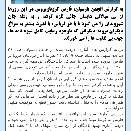
به گزارش انجمن پارسیان، فارس كروناویروس در این روزها
از بی مبالاتی هایمان جانی تازه گرفته و به وقفه جان
شهروندان را می گیرد تا با هر قربانی، با قدرت بیشتر به سراغ
دیگران برود؛ دیگرانی كه باوجود رعایت كامل شیوه نامه ها،
چوب بی تفاوت ها را می خورند.
برپایه گزارش های آماری عرضه شده از جانب مسؤلان طی ۴۸
ساعت منتهی به بامداد جمعه ۹ آبان ۴۴ نفر به آمار قربانیان کرونا در
فارس افزوده شده است تا عدد کل جانباختگان این همه گیری به عدد
۱۴۰۰ نفر نزدیکتر شود؛ این در حالیست که بی توجهی بعضی از
شهروندان به ضرورت رعایت شیوه نامه ها ادامه دارد.
اعلام تشدید محدودیت های کرونایی در استان فارس از روز شنبه ۱۰
آبان و شدت گرفتن نظارت ها بر اماکن عمومی جهت بررسی میزان
رعایت شیوه نامه ها از جانب مردم، راهکارهایی است که ستاد
مقابله با کرونا در فارس مد نظر قرار داده است؛ اقداماتی که اگر
همراهی مردم را به دنبال نداشته باشد، بطور قطع به موفقیت منتهی
نخواهد شد.
بررسی آمارها مبین این واقعیت تلخ است که شمار کسانیکه در
فارس به کرونا مبتلا شده اند به عدد ۹۰ هزار نفر نزدیک می شود و
درصد آماری بهبود یافتگان از این بیماری مهلک که تا ۳ هفته قبل