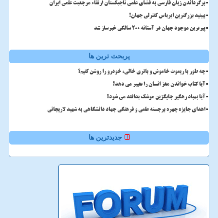
برگرداندن زبان فارسی به فضای علمی تاجیکستان ارتقاء مرجعیت علمی ایران
ببینید بزرگترین ایرباس کنترلی جهان!
پیرترین موجود جهان در آستانه ۲۰۰ سالگی خبرساز شد
پربحث ترین ها
چه طور با ریموت خاموش و باتری خالی، خودرو را روشن کنیم؟
آیا کتاب خواندن مغز انسان را تغییر می دهد؟
آیا پهپاد رهگیر جایگزین موشک پدافند می شود؟
اهدای جایزه چهره برجسته علمی و فرهنگی جهاد دانشگاهی به شهید لاریجانی
جدیدترین ها