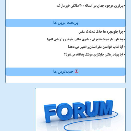
پیرترین موجود جهان در آستانه ۲۰۰ سالگی خبرساز شد
پربحث ترین ها
چرا جلوپنجره ها حذف شدند؟، عکس
چه طور با ریموت خاموش و باتری خالی، خودرو را روشن کنیم؟
آیا کتاب خواندن مغز انسان را تغییر می دهد؟
آیا پهپاد رهگیر جایگزین موشک پدافند می شود؟
جدیدترین ها