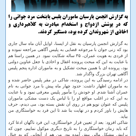
به گزارش انجمن پارسیان ماموران پلیس پایتخت مرد جوانی را
كه در پوشش ازدواج و استخدام مبادرت به كلاهبرداری و
اخاذی از شهروندان كرده بود، دستگیر كردند.
به گزارش انجمن پارسیان به نقل از ایسنا، اوایل آبان ماه سال جاری
بود که زنی جوان با مرجوعه قضایی به پلیس آگاهی مراجعه نموده و
از فردی به هویت عمران، ۳۵ ساله شکایت نمود. در همین راستا هم
با عنایت به این که مبحث پرونده اغفال و اخاذی با جعل عناوین دولتی
بود، پرونده ای با همین مبحث تشکیل و به ماموران اداره پنجم پلیس
آگاهی تهران بزرگ واگذار شد.
در ادامه رسیدگی به این پرونده، شاکی در مقر پلیس حاضر شده و
به ماموران اظهار داشت: حدود چهار ماه پیش با مرد جوانی به نام
عمران آشنا شدم. او خودش را مأمور پلیس معرفی نمود و با عنایت
به این که در اغلب مواقع او را با لباس یک دست مشکی ماموران
پلیس که عنوان نوپو هم در روی آن نقش بسته بود، می دیدم، حرف
هایش را باور کردم و در نهایت بنا شد تا این فرد به خواستگاری من
بیاید.
شاکی افزود: بعد از تعیین قرار خواستگاری، این فرد ناگهان ادعا کرد
که باید زمان خواستگاری را به تاریخ دیگری موکول نماییم، چون که
برایش مشکل مالی پیش آمده بود. من هم از آنجایی که به خیال