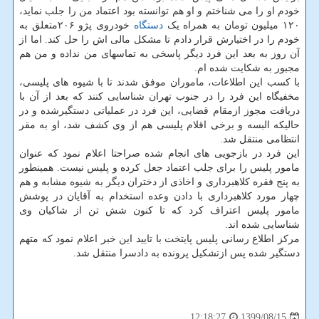
خودم او را می شناختم و او هم توانسته بود اعتماد من را جلب نماید،
۱۲۰ میلیون تومان به همراه یک
دستگاه
خودروی پژو ۲۰۶متعلق به
خودم را در اختیارش قرار دادم تا مشکل مالی اش را حل کند. اما از
آن روز به بعد این فرد دیگر پاسخی به تماسهای من نداده و من هم
مجبور به شکایت شده ام.
با کسب این اطلاعات، ماموران موفق شدند تا با شیوه های پلیسی،
مخفیگاه این فرد را در جنوب تهران شناسایی کنند که بعد از آن با
دریافت مجوز ازمقام قضایی، این فرد در عملیاتی دستگیرشده و در
حالیکه البسه و برخی اقلام پلیسی هم از وی کشف شد، او به مقر
انتظامی منتقل شد.
این فرد در بازجویی های انجام شده صراحتا اعلام نمود که عنوان
مامور پلیس را برای جلب اعتماد جعل کرده و پلیس نیست. همینطور
به پنج فقره کلاهبرداری و اخاذی از دختران دیگر به شیوه مشابه و هم
چهار مورد کلاهبرداری با دادن وعده استخدام به آقایان در پوشش
مامور پلیس اعتراف کرد که تا کنون شش تن از شاکیان وی
شناسایی شده اند.
مرکز اطلاع رسانی پلیس پایتخت با تایید این خبر اعلام نمود که متهم
دستگیر شده پس ازتشکیل پرونده به دادسرا منتقل شد.
1399/08/15
12:18:27