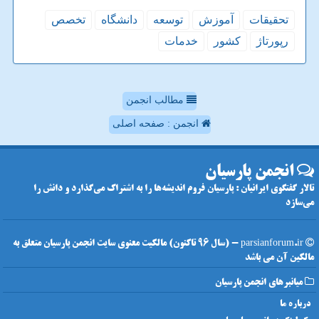
تحقیقات
آموزش
توسعه
دانشگاه
تخصص
رپورتاژ
كشور
خدمات
مطالب انجمن
انجمن : صفحه اصلی
انجمن پارسیان
تالار گفتگوی ایرانیان : پارسیان فروم اندیشه‌ها را به اشتراک می‌گذارد و دانش را
می‌سازد
parsianforum.ir - (سال 96 تاکنون) مالکیت معنوی سایت انجمن پارسیان متعلق به
مالکین آن می باشد
میانبرهای انجمن پارسیان
درباره ما