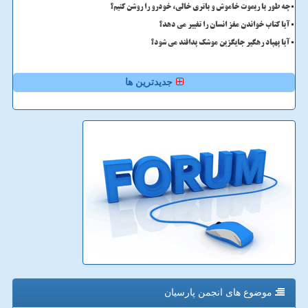
چه طور با ریموت خاموش و باتری خالی، خودرو را روشن کنیم؟
آیا کتاب خواندن مغز انسان را تغییر می دهد؟
آیا پهپاد رهگیر جایگزین موشک پدافند می شود؟
جدیدترین ها
موضوع های انجمن پارسیان