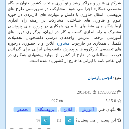
شرکتهای فناور و مراکز رشد و نو آوری منتخب کشور بعنوان «پایگاه
تخصصی همکار» اجرا می شود. مشارکت در سرپرستی طرح های
پژوهشی، انتقال فناوری یا دانش و مهارت­ های کاربردی در حوزه
علوم و فناوری­ های شناختی، مشارکت در زمینه راه ­اندازی
آزمایشگاه های منطقه­ای یا ملی، همکاری در پروژه­ های پژوهشی
مشترک و راه اندازی کسب و کار در ایران، برگزاری دوره های
آموزشی برخط، تدریس واحدهای درسی دانشجویان تحصیلات
تکمیلی، همکاری در چارچوب
مشاوره
آنلاین و یا حضوری درحوزه
های تخصصی کارگروه ها و پذیرش دانشجویان ایرانی برای گذراندن
فرصت مطالعاتی در خارج از کشور از موارد پیشنهادی همکاری در
این تفاهم نامه با ایرانی ها خارج از کشور یاد شده است.
منبع:
انجمن پارسیان
1399/08/22
20:14:45
927
/ 5
5.0
تگهای خبر:
آموزش
,
آنلاین
,
پژوهشگاه
,
تخصص
این پست را می پسندید؟
(0)
(1)