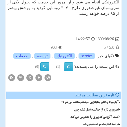
الکترونیکی انجام می شود و از امروز این خدمت که بعنوان یکی از
سرویسهای غیرحضوری طرح ۳۰۷۰ رونمایی گردید به پوشش بیشتر
از ۹۵ درصد خواهد رسید.
1399/08/26
14:22:57
908
/ 5
5.0
تگهای خبر:
service
,
الكترونیك
,
توسعه
,
خدمات
این پست را می پسندید؟
(0)
(1)
X
تازه ترین مطالب مرتبط
آیا پهپاد رهگیر جایگزین موشک پدافند می شود؟
تصویری تازه از جنگنده نسل ششم چین
کشف آنزیمی که پیری را معکوس می کند
فرضیه اینترنت مرده حقیقی شد