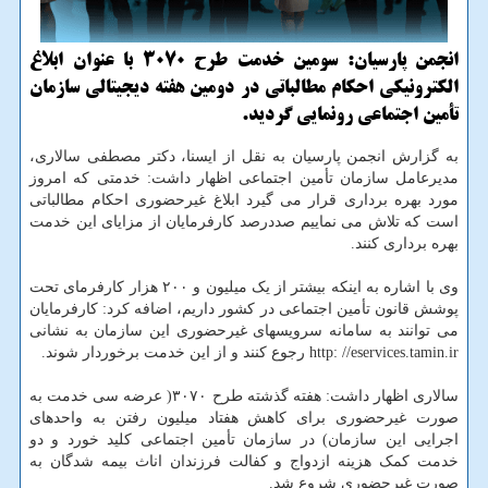
انجمن پارسیان: سومین خدمت طرح ۳۰۷۰ با عنوان ابلاغ
الكترونیكی احكام مطالباتی در دومین هفته دیجیتالی سازمان
تأمین اجتماعی رونمایی گردید.
به گزارش انجمن پارسیان به نقل از ایسنا، دکتر مصطفی سالاری،
مدیرعامل سازمان تأمین اجتماعی اظهار داشت: خدمتی که امروز
مورد بهره برداری قرار می گیرد ابلاغ غیرحضوری احکام مطالباتی
است که تلاش می نماییم صددرصد کارفرمایان از مزایای این خدمت
بهره برداری کنند.
وی با اشاره به اینکه بیشتر از یک میلیون و ۲۰۰ هزار کارفرمای تحت
پوشش قانون تأمین اجتماعی در کشور داریم، اضافه کرد: کارفرمایان
می توانند به سامانه سرویسهای غیرحضوری این سازمان به نشانی
http: //eservices.tamin.ir رجوع کنند و از این خدمت برخوردار شوند.
سالاری اظهار داشت: هفته گذشته طرح ۳۰۷۰( عرضه سی خدمت به
صورت غیرحضوری برای کاهش هفتاد میلیون رفتن به واحدهای
اجرایی این سازمان) در سازمان تأمین اجتماعی کلید خورد و دو
خدمت کمک هزینه ازدواج و کفالت فرزندان اناث بیمه شدگان به
صورت غیرحضوری شروع شد.