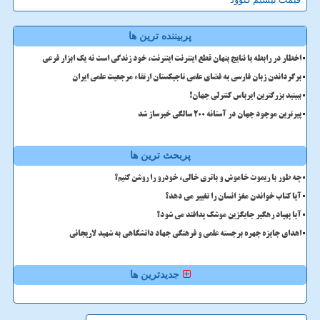
پربیننده ترین ها
اخطار در رابطه با نتایج پنهان قطع اینترنت اینترنت، خود زندگی است نه یک ابزار فرعی
برگرداندن زبان فارسی به فضای علمی تاجیکستان ارتقاء مرجعیت علمی ایران
ببینید بزرگترین ایرباس کنترلی جهان!
پیرترین موجود جهان در آستانه ۲۰۰ سالگی خبرساز شد
پربحث ترین ها
چه طور با ریموت خاموش و باتری خالی، خودرو را روشن کنیم؟
آیا کتاب خواندن مغز انسان را تغییر می دهد؟
آیا پهپاد رهگیر جایگزین موشک پدافند می شود؟
اهدای جایزه چهره برجسته علمی و فرهنگی جهاد دانشگاهی به شهید لاریجانی
جدیدترین ها