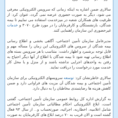
سالاری ضمن اشاره به اینکه زمانی که سرویس الکترونیکی معرفی
می شود، دیگر به صورت حضوری عرضه نمی گردد، عنوان کرد: از
ظرفیت های همکاران شعبه در میزخدمت استفاده می نماییم تا بیمه
شدگان، بازنشستگان و کارفرمایان را در مورد طرح ۳۰۷۰ و
خدمات
غیرحضوری این سازمان راهنمایی کنند.
مدیرعامل سازمان تأمین اجتماعی، آگاهی بخشی و اطلاع رسانی
بیمه شدگان از سروس های الکترونیکی این زمان را مساله مهم و
قابل توجه برشمرد و اظهار داشت: متناسب با هر سرویس بسته های
اطلاع رسانی تهیه شود تا بیمه شدگان با اطلاع از آنها دیگر احتیاج به
رفتن به واحدهای اجرایی نداشته باشند و از منزل و یا محل کار
خدمت مورد درخواست را دریافت نمایند.
سالاری خاطرنشان کرد:
توسعه
سرویسهای الکترونیکی برای سازمان
تأمین اجتماعی و بیمه شدگان آن مزیت های فراوانی دارد و ضمن
کاهش هزینه ها رضایتمندی مخاطبان را به دنبال دارد.
به گزارش اداره کل روابط عمومی سازمان تأمین اجتماعی، گفتنی
است، ابلاغ الکترونیکی احکام مطالباتی سازمان تأمین اجتماعی
شامل اعلامیه، اخطاریه، اجرائیه، صورتحساب و... از سال ۹۳ فعال
گشته است و الان قریب به ۷۰ درصد ابلاغ های کارفرمایان به صورت