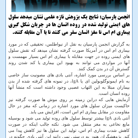
انجمن پارسیان: نتایج یك پژوهش تازه علمی نشان میدهد سلول
های ایمنی تولید شده در روده انسان ها در جریان شكل گیری
بیماری ام اس تا مغز انسان سفر می كنند تا با آن مقابله كنند.
به گزارش انجمن پارسیان به نقل از نیواطلس، تحقیقی که در مورد
بیماری ام اس در آمریکا صورت گرفته نشان میدهد که نقش سلول
های ایمنی روده در جهت مقابله با بیماری ام اس بسیار مهمست و
آنها در مواردی می توانند به بهبود این بیماری یا کند شدن روند
گسترش آن در بدن کمک کنند.
بر اساس بررسی مورد اشاره، آنتی بادی های مصونیت ساز خاصی
به نام ایمونوگلوبولین ای یا IgA، در نمونه های گرفته شده از بدن
بیماران مبتلا به این التهاب عصبی وجود داشته است که منشأ آنها
روده انسان است.
آزمایش هایی که دراین زمینه بر روی موش ها صورت گرفته نیز
حاکیست میزان سلول های مورد اشاره در زمانی که مغز در حال
مقاومت در مقابل بیماری ام اس است، افزایش می یابد.
آنتی بادی IgA بیشتر توسط سلول های روده تولید می شود و بوسیله
مایع نخاعی به مغز منتقل می شود. نکته جالب اینکه در صورت
کاهش شدت بیماری ام اس، تولید این سلول ها نیز کاهش پیدا می
کند. پژوهشگران هنوز به درستی نمی دانند این آنتی بادی چگونه در