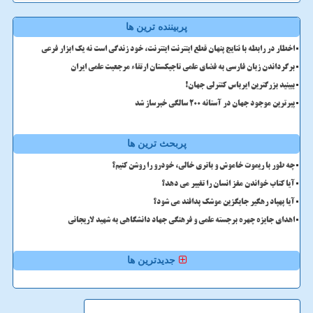
پربیننده ترین ها
اخطار در رابطه با نتایج پنهان قطع اینترنت اینترنت، خود زندگی است نه یک ابزار فرعی
برگرداندن زبان فارسی به فضای علمی تاجیکستان ارتقاء مرجعیت علمی ایران
ببینید بزرگترین ایرباس کنترلی جهان!
پیرترین موجود جهان در آستانه ۲۰۰ سالگی خبرساز شد
پربحث ترین ها
چه طور با ریموت خاموش و باتری خالی، خودرو را روشن کنیم؟
آیا کتاب خواندن مغز انسان را تغییر می دهد؟
آیا پهپاد رهگیر جایگزین موشک پدافند می شود؟
اهدای جایزه چهره برجسته علمی و فرهنگی جهاد دانشگاهی به شهید لاریجانی
جدیدترین ها