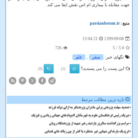
جهت مقابله با بیماری ام اس نقش ایفا می کند.
منبع:
parsianforum.ir
1399/09/08
13:04:21
726
/ 5
5.0
تگهای خبر:
سفر
,
علم
این پست را می پسندید؟
(0)
(1)
X
تازه ترین مطالب مرتبط
تمدید مهلت پژوهش برای مادران پژوهشگر به ازای تولد فرزند
تبریک رئیس فرهنگستان علوم به قهرمانان المپیادهای جهانی ریاضی و فیزیک
مراسم بزرگداشت سالروز بازدید رهبر شهید از پژوهشگاه رویان
اوج یک بارندگی شهابی غیر منتظره با گذر از بین زباله های فضایی