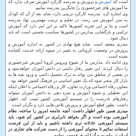
است که
آموزش
و پرورش و مدرسه کارکرد آموزش صرف ندارد که
ما آموزش های غیرحضوری را جایگزین مدرسه نماییم.
وی اشاره کرد: مدرسه کارکرد تربیتی دارد، شاید بعد از آن که کودک
به سن آموزش می رسد، در تعلیم و تربیت مهمترین نهاد مدرسه
است و بنا بر این تجربه کشورها تاکید بر این امر دارد که آموزش
ترکیبی و بازگشایی مدارس در کشورها سیاست نخستی است که باید
دنبال شود.
میدری معتقد است: شاید هیچ نهادی در کشور به اندازه آموزش و
پرورش در وضعیت کرونائی به تغییر در شیوه ارائه خدمت کشانده
نشده است.
وی ادامه داد: مدارس ما از شیوع ویروس کرونا آموزش غیرحضوری
را دنبال کردند. این تغییر رفتار دائمی در دانش آموزان خواهدنمود و
در بعضی از مناطق می تواند به ترک تحصیل دائمی و ورود بچه ها به
بازار کار منجر شود که یک تغییر اساسی در فرهنگ کشور خواهد بود.
معاون رفاه اجتماعی وزارت تعاون، کار و رفاه اجتماعی با اعلان اینکه
این تعطیلی و شیوه آموزش و نمره دهی به دانش آموزان میتواند
رفتارهای نادرست را در سیستم آموزشی کشور تثبیت کند، اظهار
داشت: بطور قطع آموزش و پرورش تلاش هایی دارد و نگران است.
میدری همین طور اظهار داشت: آنچه جامعه امروز را ساخته، نظام
آموزشی بوده است و اگر بخواهد نابرابری در کشور کم شود، باید
سیستم آموزشی عادلانه تری داشته باشیم و باید از این فرصت
استفاده نمائیم تا محتوای آموزشی را از دست شرکت های تجاری در
ایران در بیاوریم و آنرا امری عمومی نماییم.