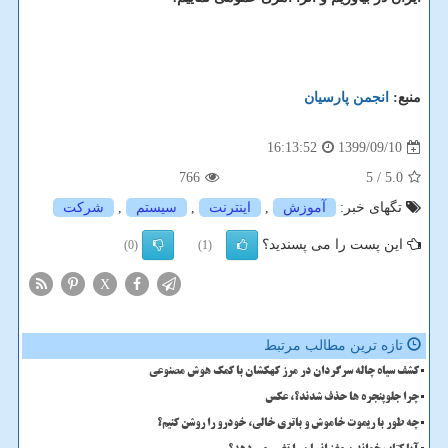
منبع:
انجمن پارسیان
1399/09/10
16:13:52
766
/ 5
5.0
تگهای خبر:
آموزش
,
اینترنت
,
سیستم
,
شركت
این پست را می پسندید؟
(0)
(1)
X
تازه ترین مطالب مرتبط
کشف سیاه چاله سرگردان در مرز کهکشان با کمک هوش مصنوعی
چرا جلوپنجره ها حذف شدند؟، عکس
چه طور با ریموت خاموش و باتری خالی، خودرو را روشن کنیم؟