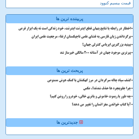
قیمت بیسیم کنوود
پربیننده ترین ها
اخطار در رابطه با نتایج پنهان قطع اینترنت اینترنت، خود زندگی است نه یک ابزار فرعی
برگرداندن زبان فارسی به فضای علمی تاجیکستان ارتقاء مرجعیت علمی ایران
ببینید بزرگترین ایرباس کنترلی جهان!
پیرترین موجود جهان در آستانه ۲۰۰ سالگی خبرساز شد
پربحث ترین ها
کشف سیاه چاله سرگردان در مرز کهکشان با کمک هوش مصنوعی
چرا جلوپنجره ها حذف شدند؟، عکس
چه طور با ریموت خاموش و باتری خالی، خودرو را روشن کنیم؟
آیا کتاب خواندن مغز انسان را تغییر می دهد؟
جدیدترین ها