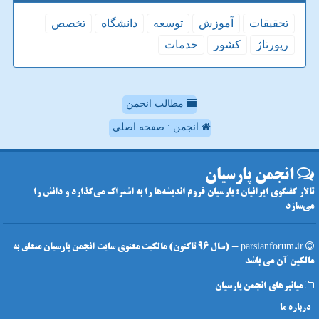
تحقیقات
آموزش
توسعه
دانشگاه
تخصص
رپورتاژ
كشور
خدمات
مطالب انجمن
انجمن : صفحه اصلی
انجمن پارسیان
تالار گفتگوی ایرانیان : پارسیان فروم اندیشه‌ها را به اشتراک می‌گذارد و دانش را
می‌سازد
parsianforum.ir - (سال 96 تاکنون) مالکیت معنوی سایت انجمن پارسیان متعلق به
مالکین آن می باشد
میانبرهای انجمن پارسیان
درباره ما