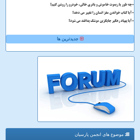
چه طور با ریموت خاموش و باتری خالی، خودرو را روشن کنیم؟
آیا کتاب خواندن مغز انسان را تغییر می دهد؟
آیا پهپاد رهگیر جایگزین موشک پدافند می شود؟
جدیدترین ها
موضوع های انجمن پارسیان