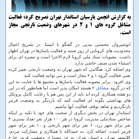
به گزارش انجمن پارسیان استاندار تهران تصریح کرد: فعالیت
مشاغل گروه های ۱ و ۲ در شهرهای وضعیت نارنجی مجاز
است.
انوشیروان محسنی بندپی در گفتگو با ایسنا، در تشریح اعمال
محدودیت های کرونایی از روز شنبه و فعالیت پاساژها در تهران اظهار
داشت: مصوبات ستاد ملی کرونا لازم الاجرا است و تبصره ای برای
استثناء شدن صنف خاصی ندارد.
وی اضافه کرد: هنگامی که شهر تهران به وضعیت نارنجی تغییر کرده
یعنی فعالیت گروه ۱ و ۲ مجاز است و می توانند فعالیت کنند.
وی افزود: برابر مصوبه فعالیت پاساژها و مجتمع ها با عنایت به این
که در گروه
مشاغل
۲ هستند امکان پذیر است اما همانطور که در این
دو هفته همکاری کرده اند باید از این پس هم با رعایت کامل پروتکل
های بهداشتی بگونه ای فعالیت کنند که باردیگر به وضعیت قرمز
بازنگردیم و شاهد توقف فعالیت آنها نباشیم.
استاندار تهران در بخش دیگری از صحبت های خود با تکیه بر اینکه
شاخص ستادملی مدیریت کرونا در هر ۱۰۰ هزار نفر تعداد بستری ۴
نفر برای شهر زرد، ۶ نفر برای شهر نارنجی و ۱۰ نفر برای شهر
قرمز است، اضافه کرد: به حمدالله با همکاری و مشارکت مردم،
کلانشهر تهران و استان تهران به جز پیشوا از وضعیت قرمز خارج