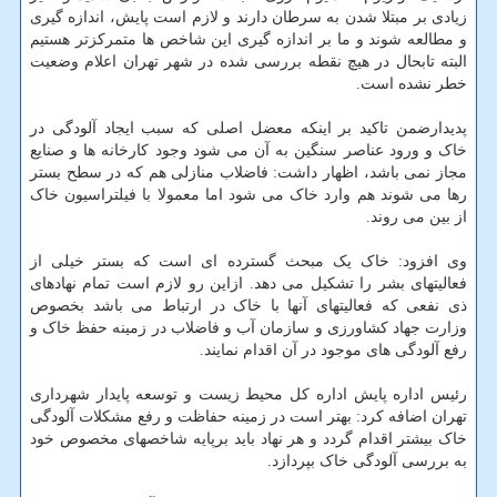
زیادی بر مبتلا شدن به سرطان دارند و لازم است پایش، اندازه گیری
و مطالعه شوند و ما بر اندازه گیری این شاخص ها متمرکزتر هستیم
البته تابحال در هیچ نقطه بررسی شده در شهر تهران اعلام وضعیت
خطر نشده است.
پدیدارضمن تاکید بر اینکه معضل اصلی که سبب ایجاد آلودگی در
خاک و ورود عناصر سنگین به آن می شود وجود کارخانه ها و صنایع
مجاز نمی باشد، اظهار داشت: فاضلاب منازلی هم که در سطح بستر
رها می شوند هم وارد خاک می شود اما معمولا با فیلتراسیون خاک
از بین می روند.
وی افزود: خاک یک مبحث گسترده ای است که بستر خیلی از
فعالیتهای بشر را تشکیل می دهد. ازاین رو لازم است تمام نهادهای
ذی نفعی که فعالیتهای آنها با خاک در ارتباط می باشد بخصوص
وزارت جهاد کشاورزی و سازمان آب و فاضلاب در زمینه حفظ خاک و
رفع آلودگی های موجود در آن اقدام نمایند.
رئیس اداره پایش اداره کل محیط زیست و توسعه پایدار شهرداری
تهران اضافه کرد: بهتر است در زمینه حفاظت و رفع مشکلات آلودگی
خاک بیشتر اقدام گردد و هر نهاد باید برپایه شاخصهای مخصوص خود
به بررسی آلودگی خاک بپردازد.