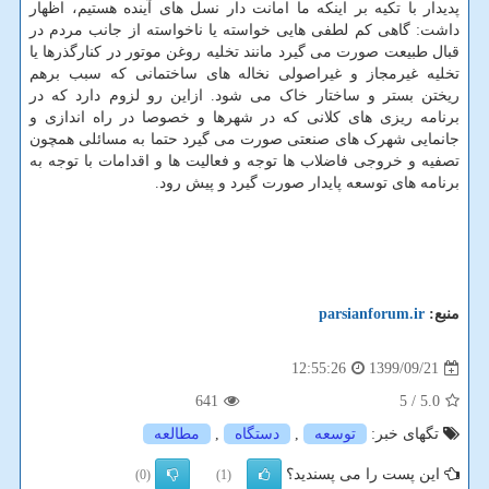
پدیدار با تکیه بر اینکه ما امانت دار نسل های آینده هستیم، اظهار
داشت: گاهی کم لطفی هایی خواسته یا ناخواسته از جانب مردم در
قبال طبیعت صورت می گیرد مانند تخلیه روغن موتور در کنارگذرها یا
تخلیه غیرمجاز و غیراصولی نخاله های ساختمانی که سبب برهم
ریختن بستر و ساختار خاک می شود. ازاین رو لزوم دارد که در
برنامه ریزی های کلانی که در شهرها و خصوصا در راه اندازی و
جانمایی شهرک های صنعتی صورت می گیرد حتما به مسائلی همچون
تصفیه و خروجی فاضلاب ها توجه و فعالیت ها و اقدامات با توجه به
برنامه های توسعه پایدار صورت گیرد و پیش رود.
منبع:
parsianforum.ir
1399/09/21
12:55:26
641
/ 5
5.0
تگهای خبر:
توسعه
,
دستگاه
,
مطالعه
این پست را می پسندید؟
(0)
(1)