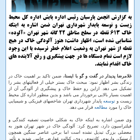
به گزارش انجمن پارسیان رئیس اداره پایش اداره کل محیط
زیست و توسعه پایدار شهرداری تهران ضمن اشاره به اینکه
خاک ۶۱۳ نقطه در سطح مناطق ۲۲ گانه شهر تهران «آلوده»
شناسایی شده است، اظهار داشت: هنوز آلودگی خاک در هیچ
نقطه از شهر تهران به وضعیت اعلام خطر نرسیده با این وجود
لازم است تمام دستگاه ها در جهت پیشگیری و رفع آلاینده های
خاک اقدام نمایند.
غلامرضا پدیدار در گفت و گو با ایسنا،
ضمن تاکید بر اهمیت خاک در
زندگی بشر اظهار نمود: مبحث خاک بستر خیلی از فعالیتهای بشر را
تشکیل می دهد. ازاین رو حفظ خاک و پیشگیری از آلودگی آن از
اهمیت بسیار بالایی برخوردار می باشد و بدین منظور اداره کل محیط
زیست و
توسعه
پایدار شهرداری تهران شاخصهای فیزیکی و شیمیایی
خاک را مورد
مطالعه
قرار می دهد.
وی ضمن اشاره به اینکه خاک به شکلی خاصیت تصفیه کنندگی و
فیلتراسیون دارد، تصریح کرد: آلودگی خاک در شهر تهران هنوز به
معضلی بزرگ تبدیل نشده است اما برخی عناصر سنگین همچون
آرسنیک، واریوم، کادنیوم، روی، کبالت عوارض جانبی شدید و تأثیر