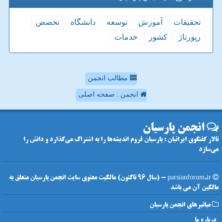
تحقیقات
آموزش
توسعه
دانشگاه
تخصص
رپورتاژ
كشور
خدمات
مطالب انجمن
انجمن : صفحه اصلی
انجمن پارسیان
تالار گفتگوی ایرانیان : پارسیان فروم اندیشه‌ها را به اشتراک می‌گذارد و دانش را
می‌سازد
parsianforum.ir - (سال 96 تاکنون) مالکیت معنوی سایت انجمن پارسیان متعلق به
مالکین آن می باشد
میانبرهای انجمن پارسیان
درباره ما