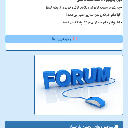
چرا جلوپنجره ها حذف شدند؟، عکس
چه طور با ریموت خاموش و باتری خالی، خودرو را روشن کنیم؟
آیا کتاب خواندن مغز انسان را تغییر می دهد؟
آیا پهپاد رهگیر جایگزین موشک پدافند می شود؟
جدیدترین ها
موضوع های انجمن پارسیان