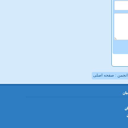
نجمن : صفحه اصلی
یان
ان
ن