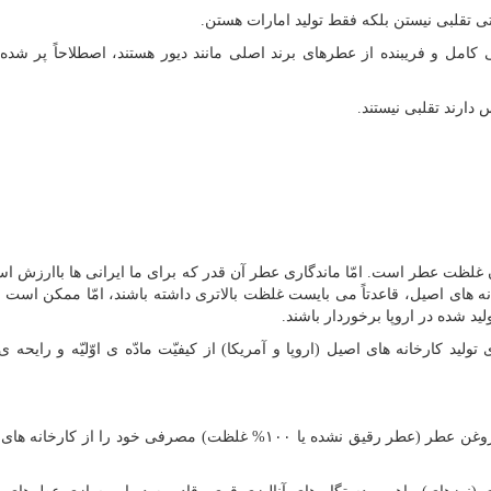
تی تقلبی نیستن بلکه فقط تولید امارات هستن.
ی کامل و فریبنده از عطرهای برند اصلی مانند دیور هستند، اصطلاحاً پر شده 
دارند تقلبی نیستند.
غلظت عطر است. امّا ماندگاری عطر آن قدر که برای ما ایرانی ها باارزش ا
خانه های اصیل، قاعدتاً می بایست غلظت بالاتری داشته باشند، امّا ممکن است
د شده در اروپا برخوردار باشند.
 کارخانه های اصیل (اروپا و آمریکا) از کیفیّت مادّه ی اوّلیّه و رایحه ی 
کارخانه های اماراتی، برای پایین آوردن قیمت تمام شده، روغن عطر (عطر رقیق نشده یا ۱۰۰% غلظت) مصرفی خود را 