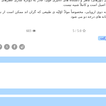
ی (نوزهای) ماهر و دستگاه های آنالیزی قوی، قادر به دوباره سازی عطرهای ا
اصیل است و کاملاً شبیه نیست.
جه دوی اروپایی، مخصوصاً موادِّ اوّلیّه ی طبیعی که گران اند ممکن است از نو
نه های درجه دو می شود.
603
/ 5
5.0
كت
X