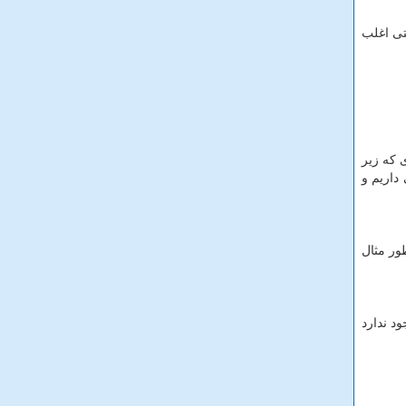
تی اغلب
 که زیر
داریم و
طور مثال
د ندارد