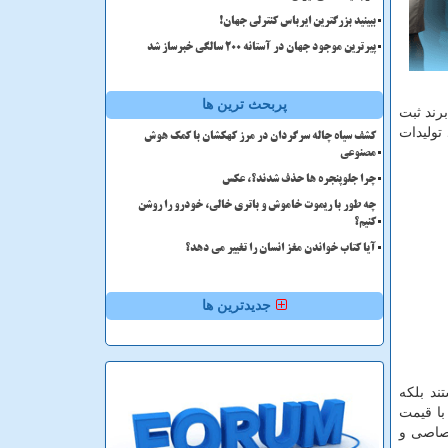
ببینید بزرگترین ایرباس کنترلی جهان!
پیرترین موجود جهان در آستانه ۲۰۰ سالگی خبرساز شد
پربحث ترین ها
برند ثبت
تولیدات
کشف سیاه چاله سرگردان در مرز کهکشان با کمک هوش
مصنوعی
چرا جلوپنجره ها حذف شدند؟، عکس
چه طور با ریموت خاموش و باتری خالی، خودرو را روشن
کنیم؟
آیا کتاب خواندن مغز انسان را تغییر می دهد؟
جدیدترین ها
ند بلکه
با قیمت
رصاصی و