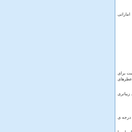
اماراتی
ست برای
 عطرهای
زیباتری
از کارخانه های درجه ی