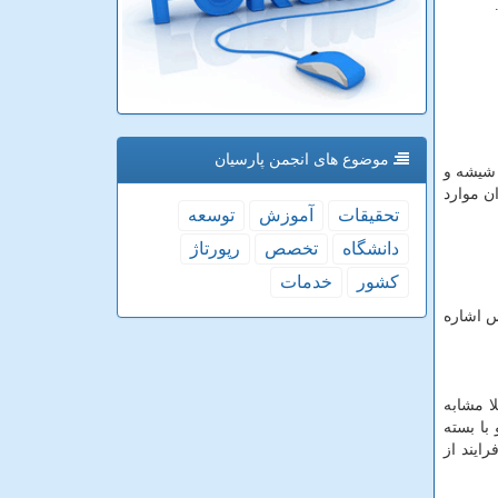
موضوع های انجمن پارسیان
 شیشه و
ن موارد
تحقیقات
آموزش
توسعه
دانشگاه
تخصص
رپورتاژ
كشور
خدمات
س اشاره
ا مشابه
با بسته
ایند از