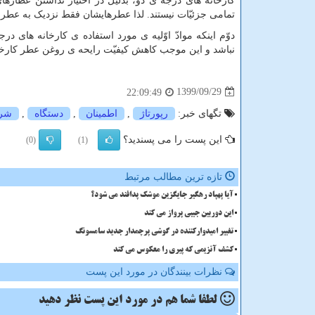
کارخانه های درجه ی دو، بدلیل در اختیار نداشتن عطّارها
تمامی جزئیّات نیستند. لذا عطرهایشان فقط نزدیک به عطر 
دوّم اینکه موادّ اوّلیه ی مورد استفاده ی کارخانه های در
نباشد و این موجب کاهش کیفیّت رایحه ی روغن عطر کارخا
1399/09/29
22:09:49
تگهای خبر:
رپورتاژ
,
اطمینان
,
دستگاه
,
شر
این پست را می پسندید؟
(0)
(1)
تازه ترین مطالب مرتبط
آیا پهپاد رهگیر جایگزین موشک پدافند می شود؟
این دوربین جیبی پرواز می کند
تغییر امیدوارکننده در گوشی پرچمدار جدید سامسونگ
کشف آنزیمی که پیری را معکوس می کند
نظرات بینندگان در مورد این پست
لطفا شما هم
در مورد این پست
نظر دهید