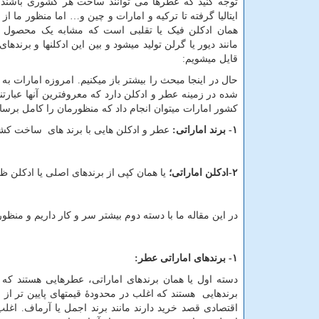
توجه کنید که عطرها می توانند ساخت هر کشوری باشند، 
ایتالیا گرفته تا ترکیه و امارات و چین و… اما منظور ما از 
همان ادکلن فیک یا تقلبی است که مشابه یک محصول ا
مانند دیور یا گرلن تولید میشود و بین این ادکلنها و برندهای
قایل میشویم:
حال در اینجا مبحث را بیشتر باز میکنیم. امروزه امارات به
شده در زمینه عطر و ادکلن دارد که معروفترین آنها عبارتن
کشور امارات میتوان انجام داد که منظورمان را کامل برسان
۱- برند اماراتی:
عطر و ادکلن هایی با برند های ساخت کشو
۲-ادکلن اماراتی؛
یا همان کپی از برندهای اصلی یا ادکلن ظ
در این مقاله ما با دسته دوم بیشتر سر و کار داریم و من
۱- برندهای اماراتی عطر:
دسته اول یا همان برندهای اماراتی، عطرهایی هستند که د
برندهایی هستند که اغلب در محدودۀ قیمتهای پایین تر از
اقتصادی قصد خرید دارند مانند برند اجمل یا آرماف. اغلب