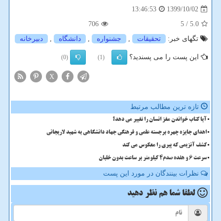
1399/10/02
13:46:53
706
/ 5
5.0
تگهای خبر:
تحقیقات
,
جشنواره
,
دانشگاه
,
دبیرخانه
این پست را می پسندید؟
(0)
(1)
X
تازه ترین مطالب مرتبط
آیا کتاب خواندن مغز انسان را تغییر می دهد؟
اهدای جایزه چهره برجسته علمی و فرهنگی جهاد دانشگاهی به شهید لاریجانی
کشف آنزیمی که پیری را معکوس می کند
سرعت 6 و هفده صدم4 کیلومتر بر ساعت بدون خلبان
نظرات بینندگان در مورد این پست
لطفا شما هم
نظر دهید