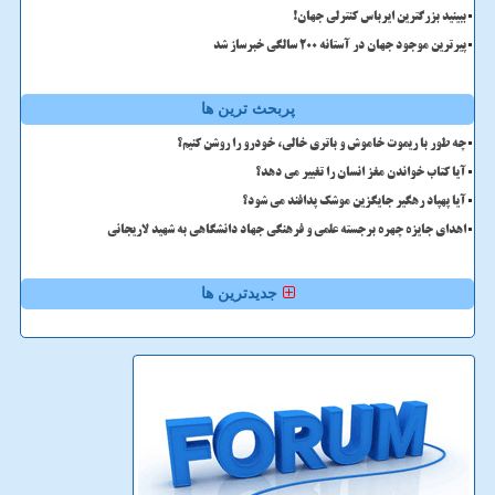
ببینید بزرگترین ایرباس کنترلی جهان!
پیرترین موجود جهان در آستانه ۲۰۰ سالگی خبرساز شد
پربحث ترین ها
چه طور با ریموت خاموش و باتری خالی، خودرو را روشن کنیم؟
آیا کتاب خواندن مغز انسان را تغییر می دهد؟
آیا پهپاد رهگیر جایگزین موشک پدافند می شود؟
اهدای جایزه چهره برجسته علمی و فرهنگی جهاد دانشگاهی به شهید لاریجانی
جدیدترین ها