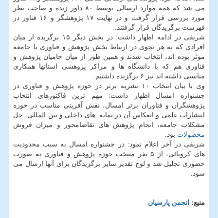
می شد که همه موارد ارسالی توسط ۸۰ داور زبده و صاحب نظر
مورد بررسی قرار گرفت و در نهایت ۱۷ پژوهشگر و ۱۶ فناور در
فهرست برگزیدگان قرار گرفتند.
شریفی در ادامه اظهار داشت: در بخش دیگر ۱۵ برگزیده از میان
افرادی که به هر نحوی در ارتباط بخش پژوهش و فناوری با جامعه
موثر بوده اند، انتخاب شدند و همین طور از میان حامیان پژوهش و
فناوری هم که با دانشگاه ها و مراکز پژوهشی استانها همکاری
مناسبی داشته اند نیز ۶ برگزیده داشتیم.
وی با بیان انتخاب ۱۰ نشریه برتر در حوزه پژوهش و فناوری در
جشنواره امسال اظهار داشت: مهم ترین فاکتورهای انتخاب
پژوهشگران و فناوران برتر امسال، نقش آفرینی مناسب در حوزه
انتشارات علمی و انعکاس آن در نمایه. های داخلی و بین المللی، حل
مشکلات جامعه، انجام پژوهش های تقاضامحور و میزان فروش
محصولات
بود.
شریفی در آخر اعلام نمود: در جشنواره امسال به سبب محدودیت
های کرونائی، از ۵ نفر منتخب حوزه پژوهش و فناوری به صورت
حضوری تجلیل شد و لوح تقدیر سایر برگزیدگان برای آنها ارسال می
شود.
منبع:
انجمن پارسیان