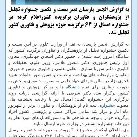
به گزارش انجمن پارسیان دبیر بیست و یکمین جشنواره تجلیل
از پژوهشگران و فناوران برگزیده کشوراعلام کرد: در
جشنواره امسال از 64 برگزیده حوزه پژوهش و فناوری کشور
تجلیل شد.
به گزارش انجمن پارسیان به نقل از وزارت علوم، در آیین بیست و
یکمین جشنواره تجلیل از پژوهشگران و فناوران برگزیده کشور که
شامگاه امروز (سه شنبه) با حضور دکتر اسحاق جهانگیری، معاون
اول رئیس جمهوری، دکتر منصور غلامی، وزیر علوم، تحقیقات و
فناوری، دکتر سورنا ستاری، معاون علمی و فناوری رئیس جمهوری،
معاونان وزارتخانه های بهداشت و صمت و همین طور خانواده شهید
فخری نژاد در سالن شهدای جهاد علمی به صورت حضوری و پخش به
صورت وبیناری برای تمام
دانشگاه
ها و مراکز پژوهش و فناوری
کشور برگزار شد، دکتر شریفی با ارائه گزارشی درباب روند
برگزاری این جشنواره گفت: امسال نیز با رعایت بخشنامه های
مصوب
جشنواره
، ثبت نام از پژوهشگران و فناوران برتر از شهریور
ماه آغاز و قرار شد تمامی مراکز علمی و پژوهشی کشور افراد
برگزیده خودرا باتوجه به شاخص ها و دستورالعمل های مورد نظر به
دبیرخانه جشنواره مستقر در وزارت علوم ارسال نمایند.
وی با اعلان اینکه در مجموع ۳۰۱ پرونده به دبیرخانه جشنواره ارسال
شد، اضافه کرد: پرونده های ارسالی شامل ۲۲۳ پژوهشگر و۷۸ فناور