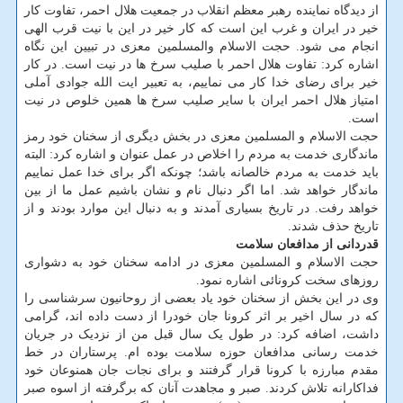
از دیدگاه نماینده رهبر معظم انقلاب در جمعیت هلال احمر، تفاوت کار
خیر در ایران و غرب این است که کار خیر در این با نیت قرب الهی
انجام می شود. حجت الاسلام والمسلمین معزی در تبیین این نگاه
اشاره کرد: تفاوت هلال احمر با صلیب سرخ ها در نیت است. در کار
خیر برای رضای خدا کار می نماییم، به تعبیر ایت الله جوادی آملی
امتیاز هلال احمر ایران با سایر صلیب سرخ ها همین خلوص در نیت
است.
حجت الاسلام و المسلمین معزی در بخش دیگری از سخنان خود رمز
ماندگاری خدمت به مردم را اخلاص در عمل عنوان و اشاره کرد: البته
باید خدمت به مردم خالصانه باشد؛ چونکه اگر برای خدا عمل نماییم
ماندگار خواهد شد. اما اگر دنبال نام و نشان باشیم عمل ما از بین
خواهد رفت. در تاریخ بسیاری آمدند و به دنبال این موارد بودند و از
تاریخ حذف شدند.
قدردانی از مدافعان سلامت
حجت الاسلام و المسلمین معزی در ادامه سخنان خود به دشواری
روزهای سخت کرونائی اشاره نمود.
وی در این بخش از سخنان خود یاد بعضی از روحانیون سرشناسی را
که در سال اخیر بر اثر کرونا جان خودرا از دست داده اند، گرامی
داشت، اضافه کرد: در طول یک سال قبل من از نزدیک در جریان
خدمت رسانی مدافعان حوزه سلامت بوده ام. پرستاران در خط
مقدم مبارزه با کرونا قرار گرفتند و برای نجات جان همنوعان خود
فداکارانه تلاش کردند. صبر و مجاهدت آنان که برگرفته از اسوه صبر