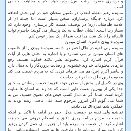
و بردباری حضرت زینب (س) بوده، جهاد اکبر و مجاهدت حقیقی
است.
نماینده رهبر معظم انقلاب در تکمیل سخنان خود در این بخش اضافه
کرد: درباره جایگاه پرستاران، سخن بسیار است اما جمله ای از
علامه طباطبایی (ره) در توصیف اهمیت کار پرستاری وجود دارد که
بسیار زیبا است. ایشان خطاب به یک پرستار می گویند: حاضرم ثواب
تالیفاتم را با یک شب مراقبت شما از یک بیمار عوض کنم.
سودمند بودن خاصیت انسان مومن
نماینده ولی فقیه در هلال احمر در ادامه، سودمند بودن را از خاصیت
های انسان مومن بر می شمارد و با اشاره به بخش هایی از آیات
قرآن کریم اشاره کرد: مجموعه بشر عائله خداوند هستند، رفع
نیازهای مخلوقات خداوند خشنودی و رضایت پروردگار را به دنبال دارد
و پیامبر اکرم (ص) هم می فرماید فردی که به مردم خدمت می کند
محبوب ترین خلق خدا در نزد خداست.
وی در تکمیل این بخش از سخن خود، افزود: خدمت رساندن به خلق
خدا یکی از بهترین نعمت هایی است که خداوند به انسان ها عنایت
کرده است. شما اگر به دنبال کسب فیض های معنوی هستید، من به
شما می گویم اگر امروز مرحوم سید علی قاضی زنده بودند به
عملکرد شما نمره 20 می دادند.
نماینده ولی فقیه در جمعیت هلال احمر در ادامه با تاکید بر اینکه
خدمت به مردم برنامه ریزی دقیق و انسجام درونی می خواهد،
اشاره کرد: در خدمت به مردم باید از جزیره ای عمل کردن پرهیز
کرد تا بتوانیم از سرمایه ها و ظرفیت ها به خوبی استفاده نمائیم. اما