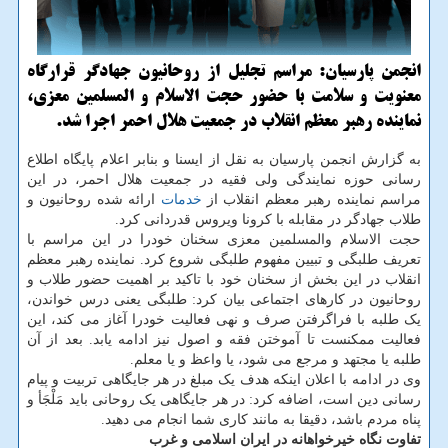
انجمن پارسیان: مراسم تجلیل از روحانیون جهادگر قرارگاه
معنویت و سلامت با حضور حجت الاسلام و المسلمین معزی،
نماینده رهبر معظم انقلاب در جمعیت هلال احمر اجرا شد.
به گزارش انجمن پارسیان به نقل از ایسنا و بنابر اعلام پایگاه اطلاع
رسانی حوزه نمایندگی ولی فقیه در جمعیت هلال احمر، در این
مراسم نماینده رهبر معظم انقلاب از
خدمات
ارائه شده روحانیون و
طلاب جهادگر در مقابله با کرونا ویروس قدردانی کرد.
حجت الاسلام والمسلمین معزی سخنان خودرا در این مراسم با
تعریف طلبگی و تبیین مفهوم طلبگی شروع کرد. نماینده رهبر معظم
انقلاب در این بخش از سخنان خود با تاکید بر اهمیت حضور طلاب و
روحانیون در کارهای اجتماعی بیان کرد: طلبگی یعنی درس خواندن،
یک طلبه با فراگرفتن صرف و نهی فعالیت خودرا آغاز می کند، این
فعالیت ممکنست تا آموختن فقه و اصول نیز ادامه یابد. بعد از آن
طلبه یا مجتهد و مرجع می شود، یا واعظ و یا معلم.
وی در ادامه با اعلان اینکه هدف یک مبلغ در هر جایگاهی تربیت و پیام
رسانی دین است، اضافه کرد: در هر جایگاهی یک روحانی باید مَلْجَأ و
پناه مردم باشد، دقیقا به مانند کاری شما انجام می دهید.
تفاوت نگاه خیرخواهانه در ایران اسلامی و غرب