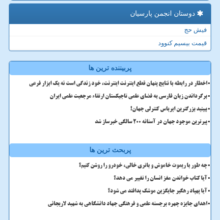
دوستان انجمن پارسیان
فیش حج
قیمت بیسیم کنوود
پربیننده ترین ها
اخطار در رابطه با نتایج پنهان قطع اینترنت اینترنت، خود زندگی است نه یک ابزار فرعی
برگرداندن زبان فارسی به فضای علمی تاجیکستان ارتقاء مرجعیت علمی ایران
ببینید بزرگترین ایرباس کنترلی جهان!
پیرترین موجود جهان در آستانه ۲۰۰ سالگی خبرساز شد
پربحث ترین ها
چه طور با ریموت خاموش و باتری خالی، خودرو را روشن کنیم؟
آیا کتاب خواندن مغز انسان را تغییر می دهد؟
آیا پهپاد رهگیر جایگزین موشک پدافند می شود؟
اهدای جایزه چهره برجسته علمی و فرهنگی جهاد دانشگاهی به شهید لاریجانی