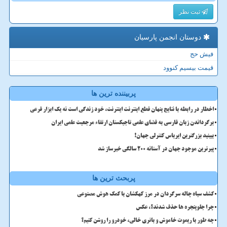
ثبت نظر
دوستان انجمن پارسیان
فیش حج
قیمت بیسیم کنوود
پربیننده ترین ها
اخطار در رابطه با نتایج پنهان قطع اینترنت اینترنت، خود زندگی است نه یک ابزار فرعی
برگرداندن زبان فارسی به فضای علمی تاجیکستان ارتقاء مرجعیت علمی ایران
ببینید بزرگترین ایرباس کنترلی جهان!
پیرترین موجود جهان در آستانه ۲۰۰ سالگی خبرساز شد
پربحث ترین ها
کشف سیاه چاله سرگردان در مرز کهکشان با کمک هوش مصنوعی
چرا جلوپنجره ها حذف شدند؟، عکس
چه طور با ریموت خاموش و باتری خالی، خودرو را روشن کنیم؟