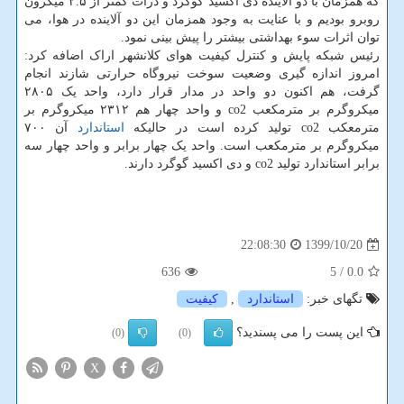
که همزمان با دو آلاینده دی اکسید گوگرد و ذرات کمتر از ۲.۵ میکرون
روبرو بودیم و با عنایت به وجود همزمان این دو آلاینده در هوا، می
توان اثرات سوء بهداشتی بیشتر را پیش بینی نمود.
رئیس شبکه پایش و کنترل کیفیت هوای کلانشهر اراک اضافه کرد:
امروز اندازه گیری وضعیت سوخت نیروگاه حرارتی شازند انجام
گرفت، هم اکنون دو واحد در مدار قرار دارد، واحد یک ۲۸۰۵
میکروگرم بر مترمکعب co2 و واحد چهار هم ۲۳۱۲ میکروگرم بر
مترمعکب co2 تولید کرده است در حالیکه
استاندارد
آن ۷۰۰
میکروگرم بر مترمکعب است. واحد یک چهار برابر و واحد چهار سه
برابر استاندارد تولید co2 و دی اکسید گوگرد دارند.
1399/10/20
22:08:30
636
/ 5
0.0
تگهای خبر:
استاندارد
,
كیفیت
این پست را می پسندید؟
(0)
(0)
X