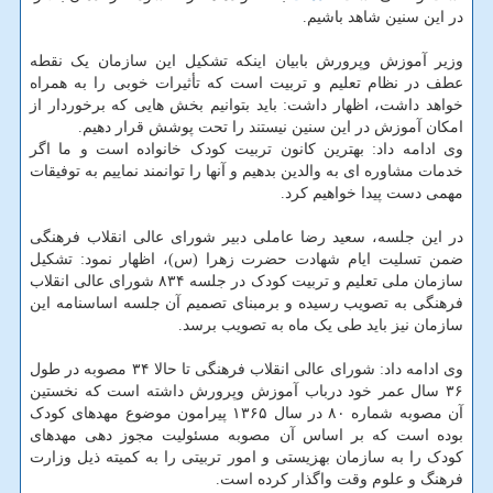
در این سنین شاهد باشیم.
وزیر آموزش وپرورش بابیان اینکه تشکیل این سازمان یک نقطه
عطف در نظام تعلیم و تربیت است که تأثیرات خوبی را به همراه
خواهد داشت، اظهار داشت: باید بتوانیم بخش هایی که برخوردار از
امکان آموزش در این سنین نیستند را تحت پوشش قرار دهیم.
وی ادامه داد: بهترین کانون تربیت کودک خانواده است و ما اگر
خدمات مشاوره ای به والدین بدهیم و آنها را توانمند نماییم به توفیقات
مهمی دست پیدا خواهیم کرد.
در این جلسه، سعید رضا عاملی دبیر شورای عالی انقلاب فرهنگی
ضمن تسلیت ایام شهادت حضرت زهرا (س)، اظهار نمود: تشکیل
سازمان ملی تعلیم و تربیت کودک در جلسه ۸۳۴ شورای عالی انقلاب
فرهنگی به تصویب رسیده و برمبنای تصمیم آن جلسه اساسنامه این
سازمان نیز باید طی یک ماه به تصویب برسد.
وی ادامه داد: شورای عالی انقلاب فرهنگی تا حالا ۳۴ مصوبه در طول
۳۶ سال عمر خود درباب آموزش وپرورش داشته است که نخستین
آن مصوبه شماره ۸۰ در سال ۱۳۶۵ پیرامون موضوع مهدهای کودک
بوده است که بر اساس آن مصوبه مسئولیت مجوز دهی مهدهای
کودک را به سازمان بهزیستی و امور تربیتی را به کمیته ذیل وزارت
فرهنگ و علوم وقت واگذار کرده است.