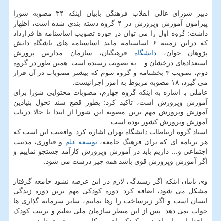
دبیر شورای عالی انقلاب فرهنگی بابیان اینکه ۳۴ مصوبه شورا
پیرامون آموزش وپرورش در ۴ گروه دسته بندی شده است، اظهار
داشت: گروه اول را می توان در حوزه تصویب اساسنامه ها قرارداد
که دراین زمینه ۶ اساسنامه مانند اساسنامه های باشگاه دانش
پژوهان جوان،
دانشگاه
فرهنگیان، سازمان مدارس پرورش
استعدادهای درخشان و... به تصویب رسیده است. همین طور در گروه
دوم، تصویب ۳ بخشنامه و گروه سوم که بیشتر مصوبات در آن قرار
می گیرد، ۱۸ مصوبه مربوط به امور اجرائیست.
عاملی با اشاره به اینکه گروه چهارم، مصوبات محتوایی شورا برای
آموزش وپرورش است، تاکید کرد: بطور قطع سند تحول بنیادین
آموزش وپرورش مهم ترین مصوبه این شورا از ابتدا تا حالا درباب
آموزش وپرورش کشور بوده است.
استاد گروه ارتباطات دانشگاه تهران اشاره کرد: واقعیت این است که
هر برنامه ای که برای فرهنگ جامعه،
توسعه
علم
و فناوری، مدنیت
اجتماعی و... داریم باید در آموزش وپرورش کارآمد جستجو نماییم و
اگر آموزش وپرورش قوی باشد همه چیز درست می شود.
وی بابیان اینکه اگر رسیدگی لازم در این عرصه نشود جامعه گرفتار
مشکل می شود، اضافه کرد: دوره کودکی مهم ترین دوره زندگی
انسان است و اگر زیرساخت را رها نماییم، سایر سرمایه گذاری ها
جواب نمی دهد. پس از این منظر سازمان ملی تعلیم و تربیت کودک
و اقدامات ما برای دوره کودکی اهمیت کانونی و محوری دارد.