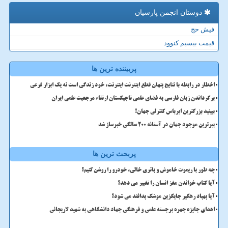
دوستان انجمن پارسیان
فیش حج
قیمت بیسیم کنوود
پربیننده ترین ها
اخطار در رابطه با نتایج پنهان قطع اینترنت اینترنت، خود زندگی است نه یک ابزار فرعی
برگرداندن زبان فارسی به فضای علمی تاجیکستان ارتقاء مرجعیت علمی ایران
ببینید بزرگترین ایرباس کنترلی جهان!
پیرترین موجود جهان در آستانه ۲۰۰ سالگی خبرساز شد
پربحث ترین ها
چه طور با ریموت خاموش و باتری خالی، خودرو را روشن کنیم؟
آیا کتاب خواندن مغز انسان را تغییر می دهد؟
آیا پهپاد رهگیر جایگزین موشک پدافند می شود؟
اهدای جایزه چهره برجسته علمی و فرهنگی جهاد دانشگاهی به شهید لاریجانی