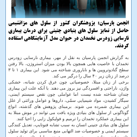
انجمن پارسیان: پژوهشگران کشور از سلول های مزانشیمی
حاصل از تمایز سلول های بنیادی جنینی برای درمان بیماری
نارسایی زودرس تخمدان در حیوان مدل آزمایشگاهی استفاده
کردند.
به گزارش انجمن پارسیان به نقل از مهر، بیماری نارسایی زودرس
تخمدان با خاصیت هایی همچون بالا بودن میزان استروژن، بالا رفتن
سطح گنادوتروپین ها و ناباروری شناخته می شود. این بیماری ۱ تا ۳
درصد از زنان زیر ۴۰ سال را درگیر می کند.
برخی از زنان مبتلا، خصوصیاتی چون عرق کردن شبانه، خشکی
واژن، ناراحتی و افسردگی نیز بروز می دهند. با آنکه علت این بیماری
چندان شناخته شده نیست اما عواملی چون نقص سیستم ایمنی،
سیگار کشیدن، مواد شیمیایی سمّی، داروها و عوامل وراثتی از علل
این بیماری شمرده می شوند. برمبنای پژوهش های گذشته، انواع
گوناگونی از سلول های بنیادی ویژه بافت می توانند در موش مبتلا به
این بیماری عملکرد تخمدان را ترمیم و فولیکول زایی را احیا کنند.
سلول های بنیادی جنینی انسان به سبب تشابه فنوتایپ، تعدیل کنندگی
سیستم ایمنی و خصوصیات ضد التهابی منبع مناسبی برای تولید سلول