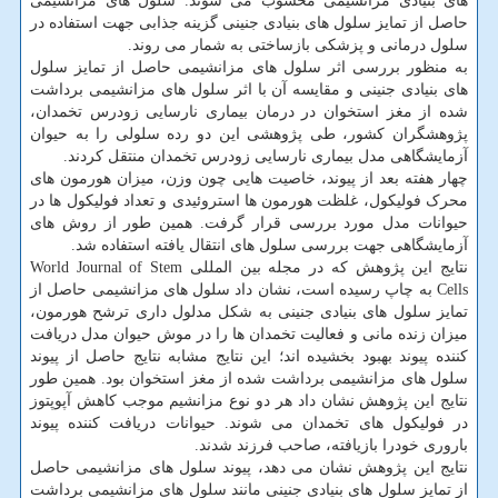
های بنیادی مزانشیمی محسوب می شوند. سلول های مزانشیمی
حاصل از تمایز سلول های بنیادی جنینی گزینه جذابی جهت استفاده در
سلول درمانی و پزشکی بازساختی به شمار می روند.
به منظور بررسی اثر سلول های مزانشیمی حاصل از تمایز سلول
های بنیادی جنینی و مقایسه آن با اثر سلول های مزانشیمی برداشت
شده از مغز استخوان در درمان بیماری نارسایی زودرس تخمدان،
پژوهشگران کشور، طی پژوهشی این دو رده سلولی را به حیوان
آزمایشگاهی مدل بیماری نارسایی زودرس تخمدان منتقل کردند.
چهار هفته بعد از پیوند، خاصیت هایی چون وزن، میزان هورمون های
محرک فولیکول، غلظت هورمون ها استروئیدی و تعداد فولیکول ها در
حیوانات مدل مورد بررسی قرار گرفت. همین طور از روش های
آزمایشگاهی جهت بررسی سلول های انتقال یافته استفاده شد.
نتایج این پژوهش که در مجله بین المللی World Journal of Stem
Cells به چاپ رسیده است، نشان داد سلول های مزانشیمی حاصل از
تمایز سلول های بنیادی جنینی به شکل مدلول داری ترشح هورمون،
میزان زنده مانی و فعالیت تخمدان ها را در موش حیوان مدل دریافت
کننده پیوند بهبود بخشیده اند؛ این نتایج مشابه نتایج حاصل از پیوند
سلول های مزانشیمی برداشت شده از مغز استخوان بود. همین طور
نتایج این پژوهش نشان داد هر دو نوع مزانشیم موجب کاهش آپوپتوز
در فولیکول های تخمدان می شوند. حیوانات دریافت کننده پیوند
باروری خودرا بازیافته، صاحب فرزند شدند.
نتایج این پژوهش نشان می دهد، پیوند سلول های مزانشیمی حاصل
از تمایز سلول های بنیادی جنینی مانند سلول های مزانشیمی برداشت