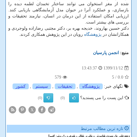
شده از مغز استخوان می توانند ساختار تخمدان لطمه دیده را
بازسازی، و عملکرد آنرا در حیوان مدل آزمایشگاهی بازیابی کنند.
ارزیابی امکان استفاده از این درمان در انسان، نیازمند تحقیقات و
بررسی های بیشتر است.
دکتر حسین بهاروند، خدیجه بهره بر، دکتر مجتبی رضازاده ولوجردی و
همکارانشان در
پژوهشگاه
رویان در این پژوهش همکاری کردند.
منبع:
انجمن پارسیان
1399/11/12
13:43:37
579
/ 5
0.0
تگهای خبر:
پژوهشگاه
,
تحقیقات
,
سیستم
,
كشور
این پست را می پسندید؟
(0)
(0)
X
تازه ترین مطالب مرتبط
چه طور با ریموت خاموش و باتری خالی، خودرو را روشن کنیم؟