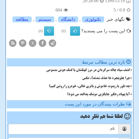
1399/11/19
20:28:00
604
/ 5
0.0
تگهای خبر:
تكنولوژی
,
دانشگاه
,
سیستم
,
مطالعه
این پست را می پسندید؟
(0)
(0)
X
تازه ترین مطالب مرتبط
کشف سیاه چاله سرگردان در مرز کهکشان با کمک هوش مصنوعی
چرا جلوپنجره ها حذف شدند؟، عکس
چه طور با ریموت خاموش و باتری خالی، خودرو را روشن کنیم؟
آیا پهپاد رهگیر جایگزین موشک پدافند می شود؟
نظرات بینندگان در مورد این پست
لطفا شما هم
نظر دهید