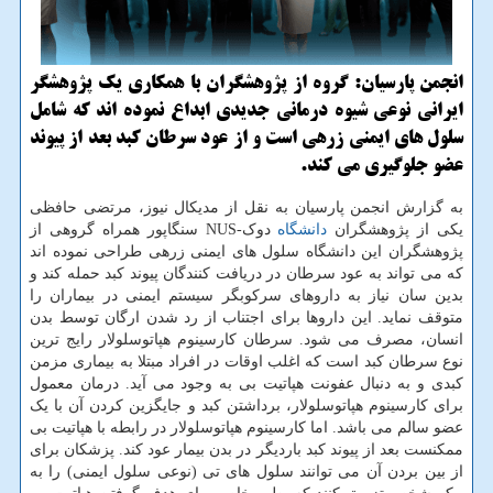
انجمن پارسیان: گروه از پژوهشگران با همکاری یک پژوهشگر
ایرانی نوعی شیوه درمانی جدیدی ابداع نموده اند که شامل
سلول های ایمنی زرهی است و از عود سرطان کبد بعد از پیوند
عضو جلوگیری می کند.
به گزارش انجمن پارسیان به نقل از مدیکال نیوز، مرتضی حافظی
یکی از پژوهشگران
دانشگاه
دوک-NUS سنگاپور همراه گروهی از
پژوهشگران این دانشگاه سلول های ایمنی زرهی طراحی نموده اند
که می تواند به عود سرطان در دریافت کنندگان پیوند کبد حمله کند و
بدین سان نیاز به داروهای سرکوبگر سیستم ایمنی در بیماران را
متوقف نماید. این داروها برای اجتناب از رد شدن ارگان توسط بدن
انسان، مصرف می شود. سرطان کارسینوم هپاتوسلولار رایج ترین
نوع سرطان کبد است که اغلب اوقات در افراد مبتلا به بیماری مزمن
کبدی و به دنبال عفونت هپاتیت بی به وجود می آید. درمان معمول
برای کارسینوم هپاتوسلولار، برداشتن کبد و جایگزین کردن آن با یک
عضو سالم می باشد. اما کارسینوم هپاتوسلولار در رابطه با هپاتیت بی
ممکنست بعد از پیوند کبد باردیگر در بدن بیمار عود کند. پزشکان برای
از بین بردن آن می توانند سلول های تی (نوعی سلول ایمنی) را به