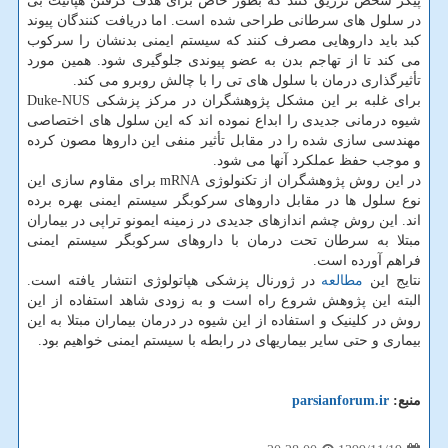
پیکر شخص تزریق کنند که بطور خاص برای هدف گرفتن هپاتیت بی
در سلول های سرطانی طراحی شده است. اما دریافت کنندگان پیوند
کبد باید داروهایی مصرف کنند که سیستم ایمنی بدنشان را سرکوب
می کند تا از تهاجم بدن به عضو پیوندی جلوگیری شود. همین مورد
تأثیرگذاری درمان با سلول های تی را با چالش روبرو می کند.
برای غلبه بر این مشکل پژوهشگران در مرکز پزشکی Duke-NUS
شیوه درمانی جدیدی را ابداع نموده اند که این سلول های اختصاصی
مهندسی سازی شده را در مقابل تأثیر منفی این داروها مصون کرده
و موجب حفظ عملکرد آنها می شود.
در این روش پژوهشگران از تکنولوژی mRNA برای مقاوم سازی این
نوع سلول ها در مقابل داروهای سرکوبگر سیستم ایمنی بهره برده
اند. این روش چشم اندازهای جدیدی در زمینه ایمونو تراپی در بیماران
مبتلا به سرطان تحت درمان با داروهای سرکوبگر سیستم ایمنی
فراهم آورده است.
نتایج این
مطالعه
در ژورنال پزشکی هپاتولوژی انتشار یافته است.
البته این پژوهش شروع راه است و به زودی شاهد استفاده از این
روش در کلینیک و استفاده از این شیوه در درمان بیماران مبتلا به این
بیماری و حتی سایر بیماریهای در رابطه با سیستم ایمنی خواهیم بود.
منبع:
parsianforum.ir