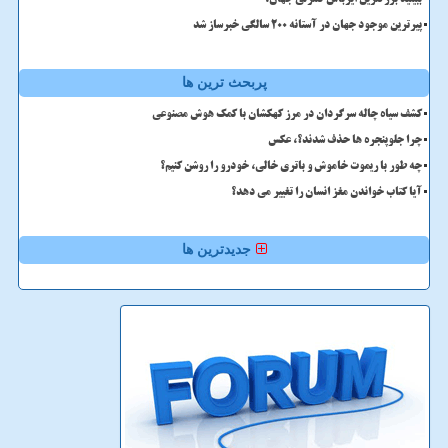
ببینید بزرگترین ایرباس کنترلی جهان!
پیرترین موجود جهان در آستانه ۲۰۰ سالگی خبرساز شد
پربحث ترین ها
کشف سیاه چاله سرگردان در مرز کهکشان با کمک هوش مصنوعی
چرا جلوپنجره ها حذف شدند؟، عکس
چه طور با ریموت خاموش و باتری خالی، خودرو را روشن کنیم؟
آیا کتاب خواندن مغز انسان را تغییر می دهد؟
جدیدترین ها