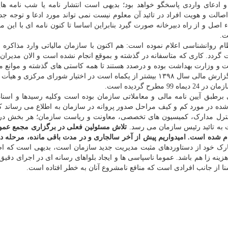
و ادعای واردی پاسخگو خواهد بود؛ بدیهی است انتشار نامه یا شب نامه ها
الت و هویت افراد در تائید آن معلوم نیست نمی تواند مورد ادعا و توجه جد
اء اصل و از راه دبیرخانه صورت گیرد بنابراین اساسا تا کنون نامه ای با این
ت.
 روانشناسی اعلام نموده است: هم اکنون با سازمان مالیاتی وارد مذاکره ه
 گردد. کاری که متاسفانه در گذشته و بموقع انجام نشده است و الان مدیران
ت و وزارت بهداشت بوده و درصدد هستند تا همه کاستی های گذشته و موانع م
این حوزه را برطرف کنند. خوشبختانه صورت های مالی و گزارش مالی سال ۱۳۹۸ بیشتر از یکماه است در اختیار شورای مرک
 گردیده است.
 برطبق آیین نامه مالی و معاملاتی سازمان بوده است وکلیه رسیدها و اسنا
ده در مورد کم و کیف مراحل صدور پروانه در سازمان به اطلاع می رساند که
نترل مدارک، کمیسیون های تخصصی، معاونت و ریاست سازمان؛ هر بخش د
ت به تائید رئیس سازمان می رسد.
تلاش مسئولین فعلی در برگزاری مجمع عم
جام شده است. امیدواریم پیش از آخر سالجاری و در مدت باقی مانده، مرحله دو
ارک خود از دستاوردهای مثبت مدیریت جدید سازمان است، بدیهی است که اص
ینه زا هم باشد. عموما ناسپاسی ها و ایجاد بلواهای رسانه ای در اجرای دقیق 
ا از جانب افرادی است که منافع نامشروع آنان به خطر افتاده است.