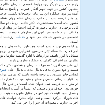
رئیس» در این خبرگزاری، روابط عمومی سازمان نظام ر
مشاوره کشور در جهت تنویر افکار عمومی و پاسخ به شائ
آمده پیرامون عملکرد این سازمان، توضیحات تکمیلی عرضه
در متن عرضه شده از جانب سازمان نظام روان شناس
کشور آمده است: مستحضرید، دکتر حاتمی نزدیک دو سال ا
قابل توجهی در سازمان صورت گرفته است؛ در وهله اول
مختلف انجام شده، هم اکنون این سازمان قانونمند با دست
تخصصی در کشور شناخته می شود و
خدمات
ارزشمند ای
است.
در ادامه هم نوشته شده است: همینطور برنامه های جامع
اجراء دارد. متاسفانه تیتر خبر مورد نظر این شبهه را بوج
مسائل با ابراز تاسف در ارتباط با اداره گذشته سازمان بو
نظارتی هم اشراف کاملی به عملکرد سازمان دارند.
این متن می افزاید: مجموعه سازمان و شخص دکتر حاتم
هستند و خود بعنوان مدعی بدنبال مدعی، بدنبال اعاده
حقوق
قضایی جایز نیست. باید توجه داشته باشید که تمامی موا
به اعتبار سازمانی صنفی و معتبر و منبع امید ۳۰۰ هزار دانشجو و فارغ التحصیل روان شناسی و مشاوره جفایی به کشور عزیزمان است.
در متن نامه عرضه شده عنوان شده است: در عین حال تقو
خواهد بود. اختلاف درون صنفی که عمدتاً در آستانه انت
و فصل شود. البته که هیچکس در مقابل قانون مصونیت ند
های شورای مرکزی است و نمی تواند مجری خواسته های رک
اجرایی سازمان مصوبات آن شورا را اجرا می کند.