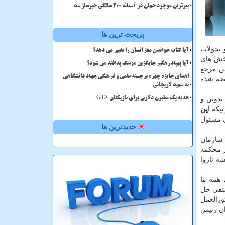
پیرترین موجود جهان در آستانه ۲۰۰ سالگی خبرساز شد
پربحث ترین ها
 تحولات
آیا کتاب خواندن مغز انسان را تغییر می دهد؟
خش های
آیا پهپاد رهگیر جایگزین موشک پدافند می شود؟
ین مرجع
اهدای جایزه چهره برجسته علمی و فرهنگی جهاد دانشگاهی
رضه شده
به شهید لاریجانی
تدوین و
هدیه یک میلیون دلاری برای بازیکنان GTA
تیکه
این
ی مسئول
جدیدترین ها
 سازمان
ر محکمه
ه ناروا
 همه ما
صنفی حل
ورالعمل
ان رئیس