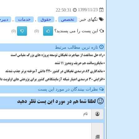
1399/11/23
22:50:31
تگهای خبر:
تخصص
,
حقوق
,
خدمات
,
دبیرخ
این پست را می پسندید؟
(0)
(0)
تازه ترین مطالب مرتبط
راه حل ممانعت از مهاجرت نخبگان توسعه پروژه های بزرگ مقیاس است
مایکروسافت هم حریف ویندوز 11 نشد
ماندگاری 82 درصدی نخبگان در کشور 420 دانش آموخته برتر جذب شدند
افزایش 30 درصدی اعتبار شبکه آزمایشگاهی کشور برای پژوهش های اولویت دار
نظرات بینندگان در مورد این پست
لطفا شما هم
در مورد این پست
نظر دهید