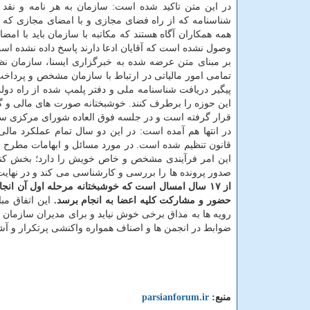
در این متن تاکید شده است: سازمان به هر نامه و نقد 
شناسنامه که از راه فضای مجازی و با امضای مجازی که اص
همه همکاران آگاه هستند که مکاتبه با سازمان باید با امض
وصول نشده است که آقایان ادعا دارند پاسخ داده نشده اس
بر مبنای متن عرضه شده به خبرگزاری ایسنا، سازمان نظام
تمامی امور مالیاتی در ارتباط با سازمان مشخص و پرداخت
پیگیر دریافت شناسنامه ملی و دفتر پلمپ شده از راه دول
قرار گرفته است و در جلسه فوق العاده شورای مرکزی سازمان در 24 دیماه 99 مطرح
در انتها هم آمده است: در این دو سال تمام عملکرد مالی
قانون تنظیم شده است. در مورد مسائل و ابهامات مطرح ش
این امر فرآیندی مشخص و خاص خویش را دارد؛ بخش ک
صدور پرونده ها را بررسی و کارشناسی می کند و در نهای
از ۱۷ سال امسال است که خوشبختانه مرحله اول آن ان
حضور و مشارکت کلیه اعضا به انجام برسد.
این اتفاق مب
رویه ها به مذاق برخی خوش نیاید و برای مدیران سازمان هز
ضوابط در انجمن ها و اصناف همواره واکنشی پرتکرار و آشن
منبع:
parsianforum.ir