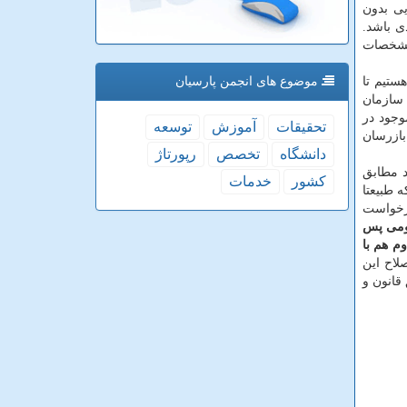
یی بدون
ی باشد.
 مشخصات
ستیم تا
موضوع های انجمن پارسیان
 سازمان
وجود در
تحقیقات
آموزش
توسعه
زی و هیأت بازرسان
دانشگاه
تخصص
رپورتاژ
د مطابق
كشور
خدمات
 طبیعتا
رخواست
ومی پس
م هم با
لاح این
قانون و