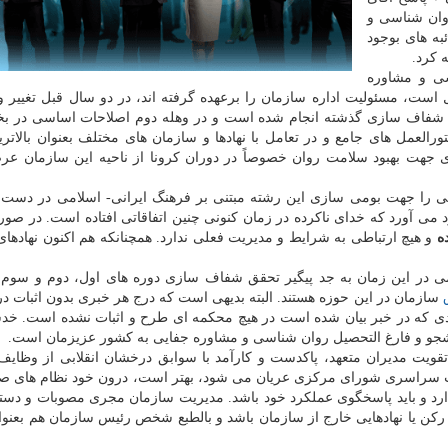
وان شناسی و
به های بوجود
 کرد.
ی و مشاوره
ست، مسئولیت اداره سازمان را برعهده گرفته اند، در دو سال قبل تغییر و
 شفاف سازی گذشته انجام شده است و در وهله دوم اصلاحات اساسی در ب
ورالعمل های جامع و در تعامل با نهادها و سازمان های مختلف بعنوان بالاتر
 جهت بهبود سلامت روان خصوصاً در دوران کرونا از ناحیه این سازمان ع
ی را جهت بومی سازی این رشته مبتنی بر فرهنگ ایرانی- اسلامی در دست 
ود می آورد که خدای ناکرده در زمان کنونی چنین اتفاقاتی افتاده است. در صور
ده
و هیچ ارتباطی به شرایط و مدیریت فعلی ندارد. همچنانکه هم اکنون نهادها
ی در این زمان به جد پیگیر تحقق شفاف سازی دوره های اول، دوم و سوم
سازمان در این حوزه هستند. البته بدیهی است که درج هر خبری بدون اثبات د
ردی که در خبر بیان شده است در هیچ محکمه ای طرح و اثبات نشده است. خدش
یت مدیران متعهد، پاکدست و کارآمد با سوابق درخشان انقلابی از وظایف
خابات سراسری شورای مرکزی عریان می شود، بهتر است، درون خود نظام های 
ارد و باید پاسخگوی عملکرد خود باشد. مدیریت سازمان مجری مصوبات و دست
ن یا نهادهایی خارج از سازمان باشد و بالطبع شخص رئیس سازمان هم بعنو