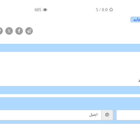
605
/ 5
0.0
انه
X