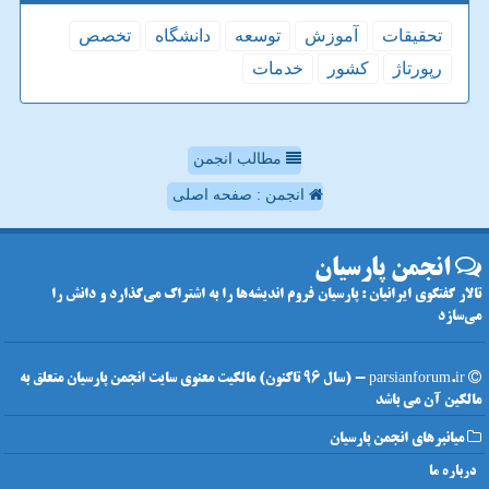
تحقیقات
آموزش
توسعه
دانشگاه
تخصص
رپورتاژ
كشور
خدمات
مطالب انجمن
انجمن : صفحه اصلی
انجمن پارسیان
تالار گفتگوی ایرانیان : پارسیان فروم اندیشه‌ها را به اشتراک می‌گذارد و دانش را
می‌سازد
parsianforum.ir - (سال 96 تاکنون) مالکیت معنوی سایت انجمن پارسیان متعلق به
مالکین آن می باشد
میانبرهای انجمن پارسیان
درباره ما