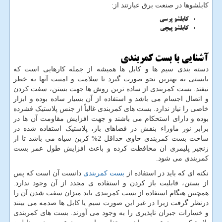
کابلشوها در صنعت برق عبارتند از:
کابلشو پرسی
کابلشو پیچی
آشنایی با بست کمربندی
دسته بندی سیم ها و کابل ها همیشه از جمله کارهایی است که
بایستی به بهترین نحو صورت گیرد تا سلامت و امنیت آنها به خطر
نیفتد. بست کمربندی از ساده ترین روش ها جهت بستن، سفت کردن
و اتصال اجسام می باشد و استفاده از آن بسیار ساده بوده و ابزار
خاصی را نیاز ندارد. بست های کمربندی غالباً از جنس پلاستیک فشرده
بوده و دارای استحکام می باشند و جهت افزایش مقاومت آن ها در
برابر نور ماوراء بنفش در فضاهای باز، پلاستیک استفاده شده در
ساخت بست کمربندی حاوی حداقل 2% کربن سیاه می باشد تا از
زنجیر پلیمری ان محافظت کرده و باعث افزایش طول عمر بست
کمربندی می شود.
نکته ای که باید در استفاده از
بست کمربندی
دانست آن است که پس
از بستن، قابلیت باز کردن و استفاده ی مجدد از آن وجود ندارد.
همچنین هنگام استفاده از بست کمربندی باید میزان سفت شدن آن را
درنظر گرفت زیرا در غیر این صورت سیم یا کابل ها صدمه می بینند
و خسارات جبران ناپذیری را به وجود می آورند. بست های کمربندی