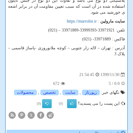
پلاستیکی دو نوع می باشد و تفاوت این دو نوع در جنس نایلون
استفاده شده در آن است که سبب تعیین مقاومت آن در برابر اشعه
ی خورشید می شود.
سایت مارولین
:
https://marrolin.ir
تلفن: 33971921-33999393-33971889 – (021)
فاکس : 33971889- (021)
آدرس : تهران – لاله زار جنوبی – کوچه ملانوروزی -پاساژ قاسمی –
پلاک 3
1399/11/30
21:54:45
672
/ 5
0.0
تگهای خبر:
رپورتاژ
,
سایت
,
تخصص
,
محصولات
این پست را می پسندید؟
(0)
(0)
X