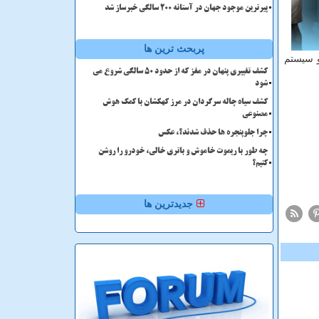
پیرترین موجود جهان در آستانه ۲۰۰ سالگی خبرساز شد
پربحث ترین ها
و سیستم
کشف تغییری پنهان در مغز که از حدود 50 سالگی شروع می
شود
کشف سیاه چاله سرگردان در مرز کهکشان با کمک هوش
مصنوعی
چرا جلوپنجره ها حذف شدند؟، عکس
چه طور با ریموت خاموش و باتری خالی، خودرو را روشن
کنیم؟
جدیدترین ها