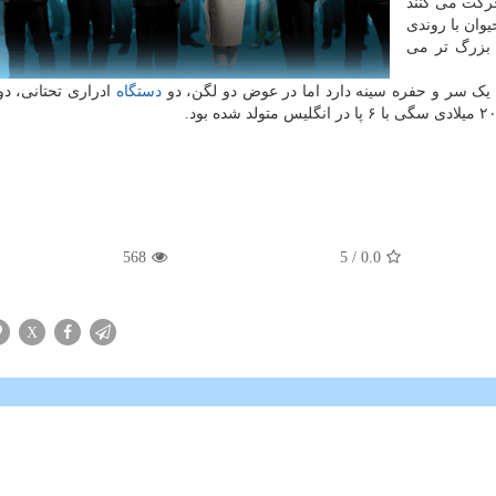
اند. هر ۶ پای اسکیپر حرکت می کنند
وان با روندی
 بزرگ تر می
 یک سر و حفره سینه دارد اما در عوض دو لگن، دو
دستگاه
ادراری تحتانی، د
568
/ 5
0.0
X