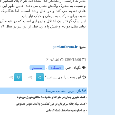
مادر به درستی از یکدیگر جدا نشده 
و نسبت به محرک واکنش نشان می دهند. همین طور این حی
عادی تغذیه می کند و در حال رشد است، اما هنگامیکه
شود، برای حرکت به درمان و کمک نیاز دارد.
این سگ گرفتار یک اختلال مادرزادی است که در نتیجه آن
تولید مثل، دو دم و شش پا دارد. قبل از این نیز در سال ۲۰۱۹ میلادی سگی با ۶ پا در انگلیس متولد شده بود.
منبع:
parsianforum.ir
1399/12/06
21:45:46
تگهای خبر:
دستگاه
,
سیستم
این پست را می پسندید؟
(0)
(0)
تازه ترین مطالب مرتبط
کشف تغییری پنهان در مغز که از حدود 50 سالگی شروع می شود
کشف سیاه چاله سرگردان در مرز کهکشان با کمک هوش مصنوعی
چرا جلوپنجره ها حذف شدند؟، عکس