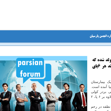
ره انجمن پارسیان
ریکا متولد شده که
گرفتار اختلالات مادر زادی است. این سگ می تواند هر 6پای
ک بیمارستان
 سیتی آمریکا سگی با ۶ پا به دنیا آمده است.
ی بردر کولی
(Aussie Border Collie ) است ۶ روز قبل به دنیا آمده و علاوه بر ۶ پا، ۲
 نطفه در رحم