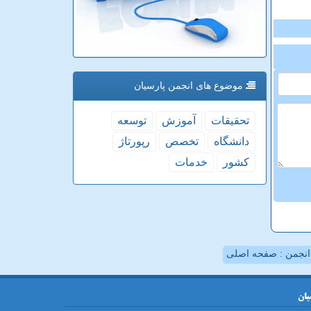
موضوع های انجمن پارسیان
تحقیقات
آموزش
توسعه
دانشگاه
تخصص
رپورتاژ
كشور
خدمات
نجمن : صفحه اصلی
یان