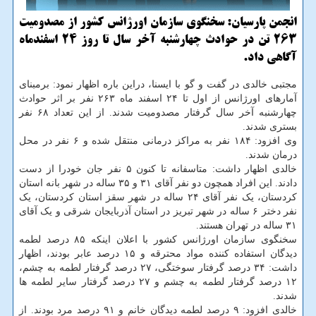
انجمن پارسیان: سخنگوی سازمان اورژانس کشور از مصدومیت
۲6۳ تن در حوادث چهارشنبه آخر سال تا روز ۲4 اسفندماه
آگاهی داد.
مجتبی خالدی در گفت و گو با ایسنا، دراین باره اظهار نمود: برمبنای
آمارهای اورژانس از اول تا ۲۴ اسفند ماه ۲۶۳ نفر بر اثر حوادث
چهارشنبه آخر سال گرفتار مصدومیت شدند. از این تعداد ۶۸ نفر
بستری شدند.
وی افزود: ۱۸۴ نفر به مراکز درمانی منتقل شده و ۶ نفر در محل
درمان شدند.
خالدی اظهار داشت: متاسفانه تا کنون ۵ نفر جان خودرا از دست
دادند. این افراد همچون دو نفر آقای ۳۱ و ۳۵ ساله در شهر بانه استان
کردستان، یک نفر آقای ۲۴ ساله در شهر سقز استان کردستان، یک
نفر دختر ۶ ساله در شهر تبریز در استان آذربایجان شرقی و یک آقای
۳۱ ساله در تهران هستند.
سخنگوی سازمان اورژانس کشور با اعلان اینکه ۸۵ درصد لطمه
دیدگان استفاده کننده مواد محترقه و ۱۵ درصد عابر بودند، اظهار
داشت: ۳۴ درصد گرفتار سوختگی، ۲۷ درصد گرفتار لطمه به چشم،
۱۲ درصد گرفتار لطمه به چشم و ۲۷ درصد گرفتار سایر لطمه ها
شدند.
خالدی افزود: ۹ درصد لطمه دیدگان خانم و ۹۱ درصد مرد بودند. از