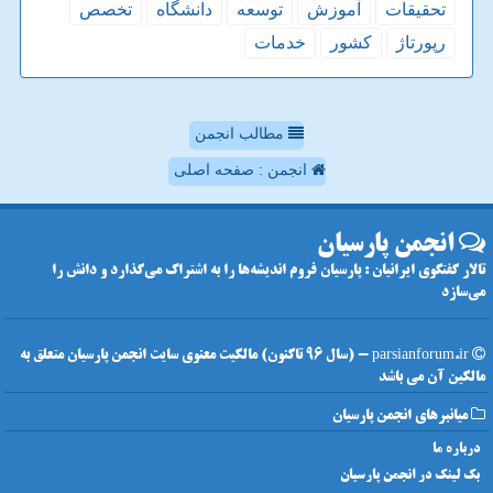
تحقیقات
آموزش
توسعه
دانشگاه
تخصص
رپورتاژ
كشور
خدمات
مطالب انجمن
انجمن : صفحه اصلی
انجمن پارسیان
تالار گفتگوی ایرانیان : پارسیان فروم اندیشه‌ها را به اشتراک می‌گذارد و دانش را
می‌سازد
parsianforum.ir - (سال 96 تاکنون) مالکیت معنوی سایت انجمن پارسیان متعلق به
مالکین آن می باشد
میانبرهای انجمن پارسیان
درباره ما
بک لینک در انجمن پارسیان