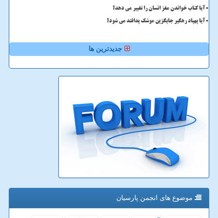
آیا کتاب خواندن مغز انسان را تغییر می دهد؟
آیا پهپاد رهگیر جایگزین موشک پدافند می شود؟
جدیدترین ها
موضوع های انجمن پارسیان