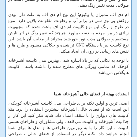
طولانی مدت تغییر رنگ دهند.
ام دی اف ممبران یا وکیوم؛ این نوع ام دی اف به علت دارا بودن
روکش پی وی سی در برابر آب و رطوبت مقاومت بالایی دارد. تنوع
در طرح و رنگ این نوع کابینت ام دی اف باعث شده که مجبوبیت
زیادی در بین مردم به دست بیاورد. هرچند که تغییر رنگ در اثر تابش
مستقیم و طولانی مدت نور خورشید می­تواند از معایب آن باشد. این
نوع کابینت نیز با دستگاه
CNC
تراشیده و حکاکی می­شود و طرح­ ها و
نقش ­های زیبایی بر روی آن ایجاد می­کند.
با توجه به نکاتی که در بالا اشاره شد ، بهترین مدل کابینت آشپزخانه
کوچک که تمامی ویژگی های مطرح شده را داشته باشد ، کابینت
هایگلاس می‌باشد.
استفاده بهینه از فضای خالی آشپزخانه
شما
اصلی ترین و اولین نکته برای طراحی مدل کابینت آشپزخانه کوچک ،
این است که از فضای خالی آشپزخانه بیشترین استفاده را برد. مثلا
کابینت های دیواری را تا سقف امتداد داد. شاید فکر کنید این کار از
جذابیت آشپزخانه و کابینت می‌کاهد ، ولی مشاوران و طراحان هستی
کابینت ، این کار را با به روزترین طراحی‌ ها و مدل ‌ها برای شما
انجام خواهند داد. نکته دیگر در استفاده از فضای خالی ، طراحی