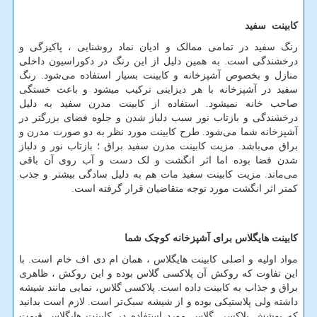
کابینت سفید
رنگ سفید در تمامی ممالک و ادیان نماد روشنایی ، پاکیزگی و
درخشندگی است. به همین دلیل از این رنگ در دکوراسیون داخلی
منازل و بخصوص آشپزخانه و کابینت بسیار استفاده می‌شود. رنگ
سفید در آشپزخانه با هر دیزاینی ترکیب میشود و باعث خستگی
صاحب خانه نمیشود. استفاده از کابینت مدرن سفید به دلیل
درخشندگی و بازتاب نور سبب دلباز شدن و جلوه فضای بزرگتر در
آشپزخانه شما می‌شود. طرح کابینت مورد نظر به دو صورت مدرن و
براق می‌باشد. مزیت کابینت مدرن سفید براق ؛ بازتاب نور و دلباز
شدن فضا بوده اما اثر انگشت و لک دست و آب روی آن باقی
می‌ماند. مزیت کابینت سفید مات هم به دلیل سادگی بیشتر و جذب
کمتر اثر انگشت مورد توجه متقاضیان قرار گرفته است.
کابینت هایگلاس برای آشپزخانه کوچک
شما
مواد اولیه و اصلی کابینت هایگلاس ، همان ام دی اف خام است. با
این تفاوت که روکش آن پلاکسی گلاس بوده و این روکش ، ظاهری
براق و جذاب به کابینت داده است. پلاکسی گلاس، نمایی مانند شیشه
داشته ولی پلاستیکی بوده و از شیشه سبک
تر است. لازم است بدانید
که پوشش پلاکسی گلاس مورد استفاده در کابینت هایگلاس قیمت