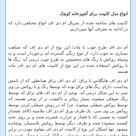
انواع مدل کابینت برای آشپزخانه کوچک
کابینت های ساخته شده از متریال ام دی اف انواع مختلفی دارد که
در ادامه به معرفی آنها میپردازیم:
ام دی اف طرح چوب یا مات؛ این نوع از ام دی اف که شباهت
بسیاری به چوب دارد، از تنوع رنگی گسترده ­ای برخوردار است و به
وسیله روکش یا رنگ­ های مخصوص به طرح چوب درمی­ آید. رنگ ­ها
یا روکش استفاده شده در این نوع از کابینت ­های ام دی اف مات
هستند.
ام دی اف هایگلاس یا براق؛ ام دی اف براق همانطور که از نامش
پیداست، دارای رنگ ­های براق بوده که توسط رنگ و یا روکش پی وی
سی به این شکل درمی­ آید. نوعی از ام دی اف های براق که توسط
رنگ صیقلی می­شوند بسیار زیباتر و باکیفیت ­تر از نوعی هستند که
توسط روکش صیقلی می­شوند. چرا که در روش صیقلی کردن توسط
روکش پی وی سی، یک طرف ورق ام دی اف ملامینه (کاغذ نقش­دار
آغشته به چسبی که با فشار و حرارت فشرده شده و بر روی تخته
کشیده می­شود) شده و طرف دیگر توسط روکش پلاستیکی پوشانده
می­شود. تنها اشکال این نوع از کابینت ام دی اف مقاوم نبودن در برابر
خط و خش و مواد اسیدی، شیمیایی و الکل است و ممکن است در