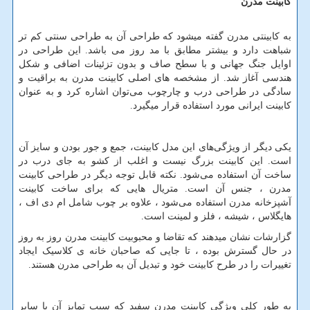
کابینت مدرن
به کابینتی مدرن گفته میشود که طراحی آن به طراحی سنتی کم تر
شباهت دارد و بیشتر مطابق با مد روز می باشد. این طراحی در
اوایل جنگ جهانی و با سطح صاف و بدون تزئینات اضافی و شکل
هندسی آغاز شد. از مشخصه
های اصلی کابینت مدرن به براقیت و
سادگی در طراحی درب و چارچوب می
توان اشاره کرد و به عنوان
کابینت ایرانی مورد استفاده قرار میگیرد.
یکی دیگر از ویژگی‌های این مدل کابینت، جمع و جور بودن و سایز آن
است. این کابینت بزرگ نیست و اغلب از کشو به جای درب در
ساخت آن استفاده می‌شود. نکته قابل توجه دیگر در طراحی کابینت
مدرن ، جنس آن است. متریال هایی که برای ساخت کابینت
آشپزخانه مدرن استفاده می‌شود ، علاوه بر چوب شامل ام دی اف ،
هایگلاس ، شیشه ، فلز و لمینت است.
گزارشات نشان میدهند که تقاضا و محبوبیت کابینت مدرن روز به روز
در حال گسترش بوده ، تا جایی که صاحبان خانه‌ ی کلاسیک ایجاد
تغییرات را در طرح کابینت خود و تبدیل آن به طراحی مدرن هستند.
به طور کلی ویژگی کابینت مدرن سفید که سبب تمایز آن با سایر