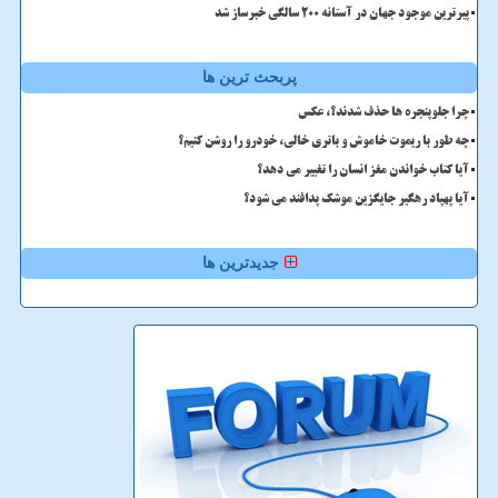
پیرترین موجود جهان در آستانه ۲۰۰ سالگی خبرساز شد
پربحث ترین ها
چرا جلوپنجره ها حذف شدند؟، عکس
چه طور با ریموت خاموش و باتری خالی، خودرو را روشن کنیم؟
آیا کتاب خواندن مغز انسان را تغییر می دهد؟
آیا پهپاد رهگیر جایگزین موشک پدافند می شود؟
جدیدترین ها