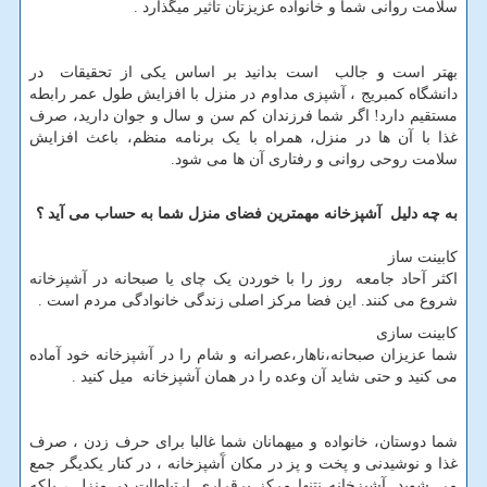
سلامت روانی شما و خانواده عزیزتان تاثیر میگذارد .
بهتر است و جالب است بدانید بر اساس یکی از تحقیقات در
دانشگاه کمبریج ، آشپزی مداوم در منزل با افزایش طول عمر رابطه
مستقیم دارد! اگر شما فرزندان کم سن و سال و جوان دارید، صرف
غذا با آن ها در منزل، همراه با یک برنامه منظم، باعث افزایش
سلامت روحی روانی و رفتاری آن ها می شود.
به چه دلیل آشپزخانه مهمترین فضای منزل شما به حساب می آید ؟
کابینت ساز
اکثر آحاد جامعه روز را با خوردن یک چای یا صبحانه در آشپزخانه
شروع می کنند. این فضا مرکز اصلی زندگی خانوادگی مردم است .
کابینت سازی
شما عزیزان صبحانه،ناهار،عصرانه و شام را در آشپزخانه خود آماده
می کنید و حتی شاید آن وعده را در همان آشپزخانه میل کنید .
شما دوستان، خانواده و میهمانان شما غالبا برای حرف زدن ، صرف
غذا و نوشیدنی و پخت و پز در مکان آَشپزخانه ، در کنار یکدیگر جمع
می شوید .آشپزخانه نتنها مرکز برقراری ارتباطات در منزل ، بلکه