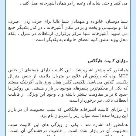
می کنید و حتی شاید آن وعده را در همان آشپزخانه میل کنید .
شما دوستان، خانواده و میهمانان شما غالبا برای حرف زدن ، صرف
غذا و نوشیدنی و پخت و پز در مکان آَشپزخانه ، در کنار یکدیگر جمع
می شوید .آشپزخانه نتنها مرکز برقراری ارتباطات در منزل ، بلکه
محل پیوند عشق کلیه اعضای خانواده به یکدیگر است .
مزایای کابینت هایگلاس
همانطور که پیشتر اشاره شد ، این کابینت دارای هسته‌ای از جنس
MDF
بوده که روکش آن علاوه بر متریال ملامینه از جنس متریال
پلکسی گلاس می‌باشد. پلکسی گلس همان ورق ‌های آکریلیک هستند
که یکی از محکم‌ترین پلیمرهای موجود در بازار هستند. این روکش‌ها
حدود ۵ برابر مقاومت بیشتر داشته و با وجود این ویژگی از قابلیت
انعطاف بالایی نیز برخوردار است.
از مزایای کابینت آشپزخانه هایگلاس که سبب محبوبیت آن در بازار
این روزها شده است موارد زیر را می
توان نام برد.
همانطور که اشاره شد ، یکی از ویژگی ‌های این کابینت سبب
محبوبیت آن در بازار شده است ، خاصیت درخشندگی آن است.