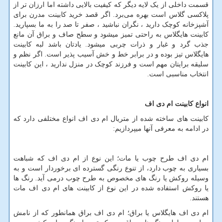
قسمت داخلی از یک لایه دیگر که کیفیت بالایی داشته اما ارزان تر از
پلاکسی گلاس است بهره می‌برد. اگر قصد خرید کابینت مدرن برای
آشپزخانه کوچک دارید ، نگران نباشید ، صفر تا صد را به ما بسپارید.
کابینت هایگلاس به راحتی تمیز میشود و سطح صاف و براق آن مانع
جذب گرد و غبار و ذرات چربی میشود. یادتان باشد لبه کابینت
هایگلاس تیز بوده و در برابر خط و خش آسیب پذیر است. اگر نظم و
سلیقه برایتان مهم است و فرزند کوچک در منزل ندارید ، این کابینت
انتخاب مناسبی است.
انواع کابینت ام دی اف
کابینت های ساخته شده از متریال ام دی اف انواع مختلفی دارد که
در ادامه به معرفی آنها میپردازیم:
ام دی اف طرح چوب یا مات؛ این نوع از ام دی اف که شباهت
بسیاری به چوب دارد، از تنوع رنگی گسترده ­ای برخوردار است و به
وسیله روکش یا رنگ­ های مخصوص به طرح چوب درمی­ آید. رنگ ­ها
یا روکش استفاده شده در این نوع از کابینت ­های ام دی اف مات
هستند.
ام دی اف هایگلاس یا براق؛ ام دی اف براق همانطور که از نامش