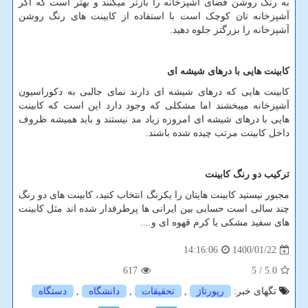
به رنگ روشن فضای آشپزخانه را بازتر میکنند و بهتر است که اگر
آشپزخانه تان کوچک است با استفاده از کابینت های رنگ روشن
آشپزخانه را بزرگتر جلوه دهید.
کابینت هایی با درهای شیشه ای
کابینت هایی که درهای شیشه ای دارند نمای جالبی به دکوراسیون
آشپزخانه میبخشند اما مشکلی که وجود دارد این است که کابینت
هایی با درهای شیشه ای امروزه زیاد مد نیستند و باید همیشه ظروف
داخل کابینت مرتب چیده شده باشند.
ترکیب دو رنگ کابینت
مجبور نیستید کابینت هایتان را یکرنگ انتخاب کنید، کابینت های دو رنگ
چند سالی است حسابی بین ایرانی ها پرطرفدار شده اند مثل کابینت
های سفید مشکی یا کرم قهوه ای و....
1400/01/22
14:16:06
617
/ 5
5.0
تگهای خبر:
رپورتاژ
,
تحقیقات
,
دانشگاه
,
دستگاه