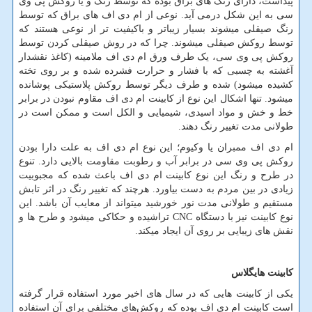
پیداست، دارای رنگ ­های براق بوده که توسط رنگ و یا روکش پی وی
سی به این شکل درمی­ آید. نوعی از ام دی اف های براق که توسط
رنگ صیقلی می­شوند بسیار زیباتر و باکیفیت ­تر از نوعی هستند که
توسط روکش صیقلی می­شوند. چرا که در روش صیقلی کردن توسط
روکش پی وی سی، یک طرف ورق ام دی اف ملامینه (کاغذ نقش­دار
آغشته به چسبی که با فشار و حرارت فشرده شده و بر روی تخته
کشیده می­شود) شده و طرف دیگر توسط روکش پلاستیکی پوشانده
می­شود. تنها اشکال این نوع از کابینت ام دی اف مقاوم نبودن در برابر
خط و خش و مواد اسیدی، شیمیایی و الکل است و ممکن است در
طولانی مدت تغییر رنگ دهند.
ام دی اف ممبران یا وکیوم؛ این نوع ام دی اف به علت دارا بودن
روکش پی وی سی در برابر آب و رطوبت مقاومت بالایی دارد. تنوع
در طرح و رنگ این نوع کابینت ام دی اف باعث شده که مجبوبیت
زیادی در بین مردم به دست بیاورد. هرچند که تغییر رنگ در اثر تابش
مستقیم و طولانی مدت نور خورشید می­تواند از معایب آن باشد. این
نوع کابینت نیز با دستگاه
CNC
تراشیده و حکاکی می­شود و طرح­ ها و
نقش ­های زیبایی بر روی آن ایجاد می­کند.
کابینت هایگلاس
یکی از کابینت‌ هایی که در سال
های اخیر مورد استفاده قرار گرفته
است کابینت ام دی اف بوده که روکش
های مختلفی برای آن استفاده