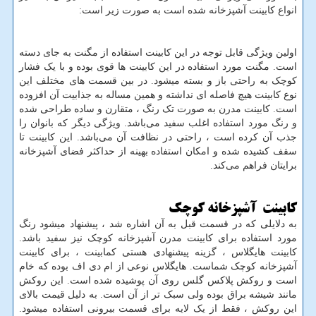
انواع کابینت آشپزخانه شده است به صورت زیر است:
اولین ویژگی قابل توجه در این کابینت استفاده از مگنت به جای دسته
است. مگنت مورد استفاده در این کابینت ها قوی بوده و با یک فشار
کوچک به راحتی باز و بسته میشود. در بین قسمت‌ های مختلف این
نوع کابینت هیچ فاصله ای نداشته و همین مساله به جذابیت آن افزوده
است. کابینت مدرن به صورت تک رنگ ، متقارن و ساده طراحی شده
و رنگ مورد استفاده اغلب سفید می‌باشد. ویژگی دیگر که بانوان را
جذب آن کرده است ، راحتی در نظافت آن می‌باشد. این کابینت تا
سقف کشیده شده و امکان استفاده بهینه از حداکثر فضای آشپزخانه
برایتان فراهم می‌کند.
کابینت آشپزخانه کوچک
به دلایلی که در قسمت قبل به آن اشاره شد ، پیشنهاد میشود رنگ
مورد استفاده برای کابینت مدرن آشپزخانه کوچک نیز سفید باشد.
کابینت هایگلاس ، گزینه پیشنهادی هستی کمابینت ، برای کابینت
آشپزخانه کوچک شماست. هایگلاس نوعی از ام دی اف بوده که خام
است و روکش پلاکس گلس روی آن پوشیده شده است. این روکش
مانند شیشه براق بوده ولی سبک تر از آن است. به دلیل قیمت بالای
این روکش ، فقط از یک لایه برای قسمت بیرونی استفاده میشود.