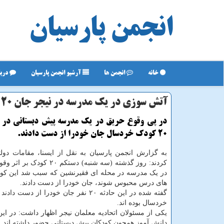
انجمن پارسیان
خانه
انجمن ها
آرشیو انجمن پارسیان
دربا
آتش سوزی در یك مدرسه در نیجر جان ۲۰ كودك را گرفت
در پی وقوع حریق در یک مدرسه پیش دبستانی در ن
20 کودک خردسال جان خودرا از دست دادند.
به گزارش انجمن پارسیان به نقل از ایسنا، مقامات دولت
کردند: روز گذشته (سه شنبه) دستکم ۰
در یک مدرسه در محله ای فقیرنشین که سبب شد این کود
های درس محبوس شوند، جان خودرا از دست دادند.
گفته شده در این حادثه ۲۰ نفر جان خودرا از دست
خردسال بوده اند.
دانش آموز همچون کودکان پیش دبستانی حضور داشته اند.