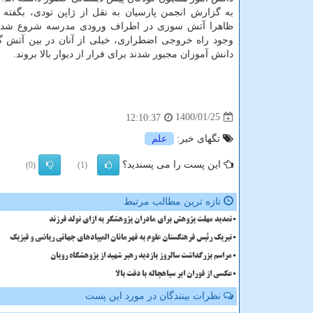
به گزارش انجمن پارسیان به نقل از ژاپن تودی، بگفته 
ظاهرا آتش سوزی در اطراف ورودی مدرسه شروع شده
وجود راه خروجی اضطراری، خیلی از آنان در بین آتش گر
دانش آموزان مجبور شدند برای فرار از دیوار بالا بروند.
1400/01/25
12:10:37
تگهای خبر:
علم
این پست را می پسندید؟
(0)
(1)
تازه ترین مطالب مرتبط
تمدید مهلت پژوهش برای مادران پژوهشگر به ازای تولد فرزند
تبریک رئیس فرهنگستان علوم به قهرمانان المپیادهای جهانی ریاضی و فیزیک
مراسم بزرگداشت سالروز بازدید رهبر شهید از پژوهشگاه رویان
عکسی از فوران ابر سیاهچاله با دقت بالا
نظرات بینندگان در مورد این پست