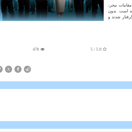
مقامات نیجر،
 است. بدون
فتار شدند و
478
/ 5
5.0
X