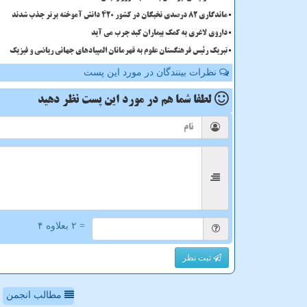
ماندگاری 82 درصدی نخبگان در کشور 420 دانش آموخته برتر جذب شدند
داروی لاغری به کمک بیماران کبد چرب می آید
تبریک رئیس فرهنگستان علوم به قهرمانان المپیادهای جهانی ریاضی و فیزیک
نظرات بینندگان در مورد این پست
لطفا شما هم
در مورد این پست
نظر دهید
= ۲ بعلاوه ۴
ثبت نظر
مطالب انجمن