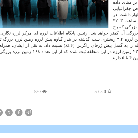
 مبنای داده
ض جغرافیایی
است. وی اظهار داشت: در
نیمه شب و ساعت۱: ۵۸ زمین لرزه هایی به بزرگی ۳.۳ و ساعت ۳: ۳۲
رزه بزرگی که رخ
 بزرگی آن کمتر خواهد شد. رئیس پایگاه اطلاعات لرزه ای مرکز لرزه نگار
تهران افزود: احتمال اینکه زمین لرزه ۳.۴ ریشتری شب گذشته در بندر گناوه پیش لرزه زمین لرزه بزر
منطقه باشد کم است. روحی تصریح کرد: میتوان این زلزله را به گسل پیش ژرفای زاگرس (ZFF) نسبت داد. به نقل 
لرزه اصلی در ۲۹ فروردین ۱۴۰۰ به بزرگی ۵.۹، تابحال ۲۳۳ زمین لرزه در این منطقه ثبت شده که 
530
/ 5
5.0
X