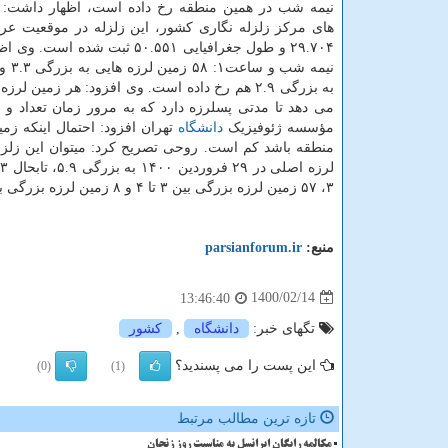
نیمه شب در همین منطقه رخ داده است، اظهار داشت: بر
های مرکز زلزله نگاری کشور، این زلزله در موقعیت عر
۲۹.۷۰۴ و طول جغرافیایی ۵۰.۵۵۱ ثبت شده 
به بزرگی ۲.۹ هم رخ داده است. وی افزود: هر زمین ل
می دهد تا مدتی پسلرزه دارد که به مرور زمان تعداد و
مؤسسه ژئوفیزیک
دانشگاه
۳، ۵۷ زمین لرزه بزرگی بین ۳ تا ۴ و ۸ زمین لرزه بزرگی بین ۴ تا ۵ دارند.
منبع:
parsianforum.ir
1400/02/14
13:46:40
تگهای خبر:
دانشگاه
,
كشور
این پست را می پسندید؟
(0)
(1)
تازه ترین مطالب مرتبط
مکالمه رایگان ایرانسل به مناسبت روز زنجان