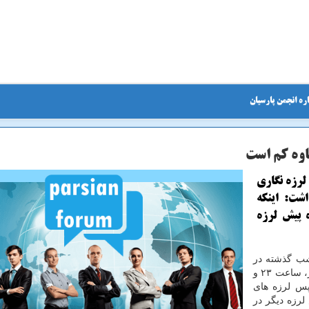
ره انجمن پارسیان
اوه كم است
لرزه نگاری
شت: اینکه
ناوه پیش لرزه
 شب گذشته در
بندر گناوه اظهار داشت: زلزله ای که به بزرگی ۳.۴ ریشتر، ساعت ۲۳ و
د از پس لرزه های
س لرزه دیگر در