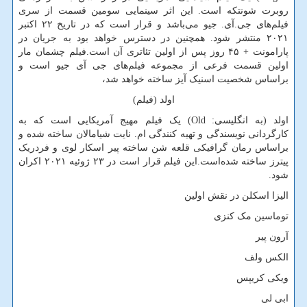
روبرت شونتکه است. این اثر سینمایی سومین قسمت از سری
فیلم‌های جی.آی. جیو می‌باشد و قرار است که در تاریخ ۲۲ اکتبر
۲۰۲۱ منتشر شود. همچنین در دسترس خواهد بود به جریان در
پارامونت + ۴۵ روز پس از اولین تئاتری آن است.فیلم چشمان مار
اولین قسمت فرعی از مجموعه فیلم‌های جی آی جیو است و
براساس شخصیت اسنیک آیز ساخته خواهد شد،
اولد (فیلم)
اولد (به انگلیسی:
Old
) یک فیلم مهیج آمریکایی است که به
کارگردانی نویسندگی و تهیه کنندگی ام. نایت شیامالان ساخته شده و
براساس رمان گرافیکی قلعه شن ساخته پیر اسکار لوی و فردریک
پیترز ساخته شده‌است.این فیلم قرار است در ۲۳ ژوئیه ۲۰۲۱ اکران
شود.
الیزا اسکلن در نقش اولین
توماسین مک کنزی
آرون پیر
الکس ولف
ویکی کریپس
ابی لی