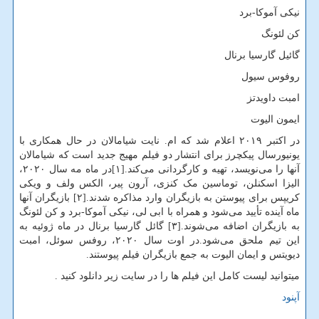
نیکی آموکا-برد
کن لئونگ
گائیل گارسیا برنال
روفوس سیول
امبت داویدتز
ایمون الیوت
در اکتبر ۲۰۱۹ اعلام شد که ام. نایت شیامالان در حال همکاری با
یونیورسال پیکچرز برای انتشار دو فیلم مهیج جدید است که شیامالان
آنها را می‌نویسد، تهیه و کارگردانی می‌کند.[۱]در ماه مه سال ۲۰۲۰،
الیزا اسکنلن، توماسین مک کنزی، آرون پیر، الکس ولف و ویکی
کریپس برای پیوستن به بازیگران وارد مذاکره شدند.[۲] بازیگران آنها
ماه آینده تأیید می‌شود و همراه با ابی لی، نیکی آموکا-برد و کن لئونگ
به بازیگران اضافه می‌شوند.[۳] گائل گارسیا برنال در ماه ژوئیه به
این تیم ملحق می‌شود.در اوت سال ۲۰۲۰، روفس سوئل، امبت
دیویتس و ایمان الیوت به جمع بازیگران فیلم پیوستند.
میتوانید لیست کامل این فیلم ها را در سایت زیر دانلود کنید .
آپنود