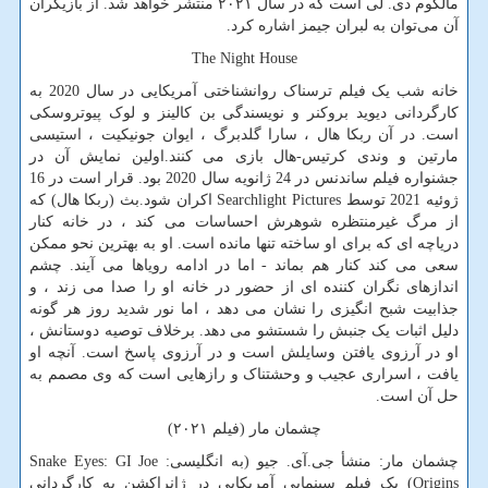
مالکوم دی. لی است که در سال ۲۰۲۱ منتشر خواهد شد. از بازیگران
آن می‌توان به لبران جیمز اشاره کرد.
The Night House
خانه شب یک فیلم ترسناک روانشناختی آمریکایی در سال 2020 به
کارگردانی دیوید بروکنر و نویسندگی بن کالینز و لوک پیوتروسکی
است. در آن ربکا هال ، سارا گلدبرگ ، ایوان جونیکیت ، استیسی
مارتین و وندی کرتیس-هال بازی می کنند.اولین نمایش آن در
جشنواره فیلم ساندنس در 24 ژانویه سال 2020 بود. قرار است در 16
ژوئیه 2021 توسط
Searchlight Pictures
اکران شود.بث (ربکا هال) که
از مرگ غیرمنتظره شوهرش احساسات می کند ، در خانه کنار
دریاچه ای که برای او ساخته تنها مانده است. او به بهترین نحو ممکن
سعی می کند کنار هم بماند - اما در ادامه رویاها می آیند. چشم
اندازهای نگران کننده ای از حضور در خانه او را صدا می زند ، و
جذابیت شبح انگیزی را نشان می دهد ، اما نور شدید روز هر گونه
دلیل اثبات یک جنبش را شستشو می دهد. برخلاف توصیه دوستانش ،
او در آرزوی یافتن وسایلش است و در آرزوی پاسخ است. آنچه او
یافت ، اسراری عجیب و وحشتناک و رازهایی است که وی مصمم به
حل آن است.
چشمان مار (فیلم ۲۰۲۱)
چشمان مار: منشأ جی.آی. جیو (به انگلیسی:
Snake Eyes: GI Joe
Origins
) یک فیلم سینمایی آمریکایی در ژانراکشن به کارگردانی