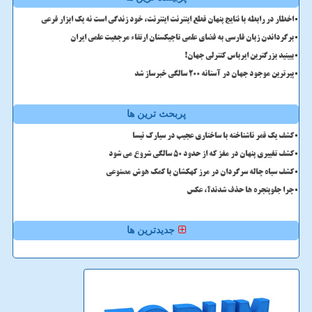
اخطار در رابطه با نتایج پنهان قطع اینترنت اینترنت، خود زندگی است نه یک ابزار فرعی
برگرداندن زبان فارسی به فضای علمی تاجیکستان ارتقاء مرجعیت علمی ایران
ببینید بزرگترین ایرباس کنترلی جهان!
پیرترین موجود جهان در آستانه ۲۰۰ سالگی خبرساز شد
پربحث ترین ها
کشف یک قمر ناشناخته با ساختاری عجیب در سیارک نیسا
کشف تغییری پنهان در مغز که از حدود 50 سالگی شروع می شود
کشف سیاه چاله سرگردان در مرز کهکشان با کمک هوش مصنوعی
چرا جلوپنجره ها حذف شدند؟، عکس
جدیدترین ها