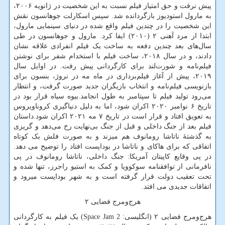
پیش نرفت و حق امتیاز فیلم نسبت به این شخصیت در ژانویه ۲۰۰۶،
به مارول استودیوز بازگردانده شد. سپس اسکارلت جوهانسون نقش
این شخصیت را در چندین فیلم واقع شده در دنیای سینمایی مارول،
ابتدا از مرد آهنی ۲ (۲۰۱۰) ایفا کرد. مارول و جوهانسون در طی
سال‌های بعد چندین دفعه به ساخت یک فیلم انفرادی علاقه نشان
دادند، و در سال ۲۰۱۸، ساخت فیلم با استخدام شفر برای نوشتن
فیلم‌نامه و شورت‌لند برای کارگردانی پیش رفت. در اوایل سال
۲۰۱۹، پیش از آغاز فیلم‌برداری در ماه مه در نروژ، بنسون برای
بازنویسی فیلم‌نامه و انتخاب بازیگران جدید صورت گرفت، و انتظار
می‌رود تولید فیلم تا سپتامبر به طول انجامد.بیوه سیاه قرار بود در
تاریخ ۶ نوامبر ۲۰۲۰ اکران شود، اما به دلیل دنیاگیری کروناویروس
به تعویق افتاد و قرار است در تاریخ ۷ مه ۲۰۲۱ اکران شود.داستان
فیلم بعد از جنگ داخلی و قبل از جنگ بی‌نهایت رخ می‌دهد و گریزی
به گذشتۀ ناتاشا رومانوف هم میزند و به صورت فلش بک کوتاه
اتفاقی که برای هاکای و ناتاشا در بوداپست افتاد را توضیح می دهد.
در پی وقایع کاپیتان آمریکا: جنگ داخلی، ناتاشا رومانوف در پی
نافرمانی از توافقنامه سوکوویا و کمک به استیو راجرز، تنها شده و
تحت تعقیب دولت قرار گرفته است و به شهر بوداپست میرود و
اتفاقات جدیدی می افتد.
هرج‌ومرج فضایی ۲
هرج‌ومرج فضایی ۲ (انگلیسی:
Space Jam 2‎
) یک فیلم به کارگردانی