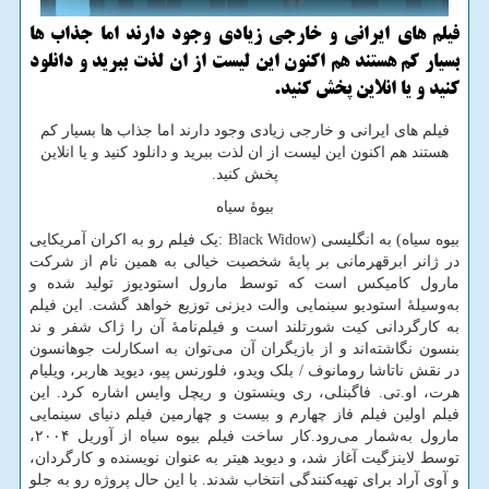
فیلم های ایرانی و خارجی زیادی وجود دارند اما جذاب ها
بسیار كم هستند هم اكنون این لیست از ان لذت ببرید و دانلود
كنید و یا انلاین پخش كنید.
فیلم های ایرانی و خارجی زیادی وجود دارند اما جذاب ها بسیار کم
هستند هم اکنون این لیست از ان لذت ببرید و دانلود کنید و یا انلاین
پخش کنید.
بیوهٔ سیاه
بیوه سیاه
(
به انگلیسی
: Black Widow)
یک فیلم رو به اکران آمریکایی
در ژانر ابرقهرمانی بر پایهٔ شخصیت خیالی به همین نام از شرکت
مارول کامیکس است که توسط مارول استودیوز تولید شده و
به‌وسیلهٔ استودیو سینمایی والت دیزنی توزیع خواهد گشت. این فیلم
به کارگردانی کیت شورتلند است و فیلم‌نامهٔ آن را ژاک شفر و ند
بنسون نگاشته‌اند و از بازیگران آن می‌توان به اسکارلت جوهانسون
در نقش ناتاشا رومانوف / بلک ویدو، فلورنس پیو، دیوید هاربر، ویلیام
هرت، او.تی. فاگبنلی، ری وینستون و ریچل وایس اشاره کرد. این
فیلم اولین فیلم فاز چهارم و بیست و چهارمین فیلم دنیای سینمایی
مارول به‌شمار می‌رود.کار ساخت فیلم بیوه سیاه از آوریل ۲۰۰۴،
توسط لاینزگیت آغاز شد، و دیوید هیتر به عنوان نویسنده و کارگردان،
و آوی آراد برای تهیه‌کنندگی انتخاب شدند. با این حال پروژه رو به جلو