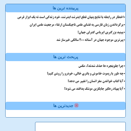
پربیننده ترین ها
اخطار در رابطه با نتایج پنهان قطع اینترنت اینترنت، خود زندگی است نه یک ابزار فرعی
برگرداندن زبان فارسی به فضای علمی تاجیکستان ارتقاء مرجعیت علمی ایران
ببینید بزرگترین ایرباس کنترلی جهان!
پیرترین موجود جهان در آستانه ۲۰۰ سالگی خبرساز شد
پربحث ترین ها
چرا جلوپنجره ها حذف شدند؟، عکس
چه طور با ریموت خاموش و باتری خالی، خودرو را روشن کنیم؟
آیا کتاب خواندن مغز انسان را تغییر می دهد؟
آیا پهپاد رهگیر جایگزین موشک پدافند می شود؟
جدیدترین ها