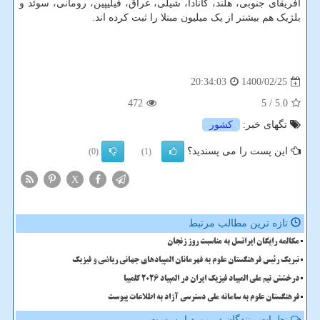
آفریقای جنوبی، هلند، کانادا، شیلی، عراق، فیلیپین، رومانی، سوئد و
بلژیک هم بیشتر از یک میلیون مبتلا را ثبت کرده اند.
1400/02/25
20:34:03
472
/ 5
5.0
تگهای خبر:
كشور
این پست را می پسندید؟
(0)
(1)
X
تازه ترین مطالب مرتبط
مکالمه رایگان ایرانسل به مناسبت روز زنجان
تبریک رئیس فرهنگستان علوم به قهرمانان المپیادهای جهانی ریاضی و فیزیک
درخشش تیم ملی المپیاد فیزیک ایران در المپیاد 2026 کلمبیا
فرهنگستان علوم به سامانه ملی دسترسی آزاد به اطلاعات پیوست
نظرات بینندگان در مورد این پست