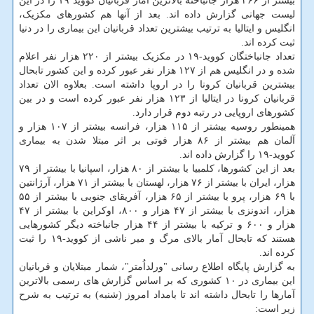
بیشتر از ۲۶۶ هزار جانباخته بالاترین آمار قربانیان کووید ۱۹ را در این
لیست جهانی گزارش داده اند. بعد از آنها هم کشورهای مکزیک،
انگلیس و ایتالیا به ترتیب بیشترین تعداد قربانیان این بیماری را در دنیا
ثبت کرده اند.
تعداد جانباختگان کووید-۱۹ در مکزیک بیشتر از ۲۲۰ هزار نفر اعلام
شده و در انگلیس هم از ۱۲۷ هزار نفر عبور کرده و این کشور تابحال
بیشترین قربانیان کرونا را در اروپا داشته است. بعلاوه الان تعداد
قربانیان کرونا در ایتالیا از ۱۲۳ هزار نفر عبور کرده است و در بین
کشورهای اروپایی در رتبه دوم قرار دارد.
همینطور روسیه بیشتر از ۱۱۵ هزار، فرانسه بیشتر از ۱۰۷ هزار و
آلمان هم بیشتر از ۸۶ هزار فوتی بر اثر مبتلا شدن به بیماری
کووید-۱۹ را گزارش داده اند.
بعد از این کشورها، کلمبیا با بیشتر از ۸۰ هزار، اسپانیا با بیشتر از ۷۹
هزار، ایران با بیشتر از ۷۶ هزار، لهستان با بیشتر از ۷۱ هزار، آرژانتین
با ۶۹ هزار، پرو با بیشتر از ۶۵ هزار، آفریقای جنوبی با بیشتر از ۵۵
هزار، اندونزی با بیشتر از ۴۷ هزار و ۸۰۰، اوکراین با بیشتر از ۴۷
هزار و ۶۰۰ و ترکیه با بیشتر از ۴۴ هزار جانباخته دیگر کشورهایی
هستند که تابحال آمار بالای مرگ و میر ناشی از کووید-۱۹ را ثبت
کرده اند.
به گزارش پایگاه اطلاع رسانی "ورلداُمتر"، شمار مبتلایان و قربانیان
این بیماری در ۱۰ کشوری که بر اساس گزارش های رسمی بالاترین
آمارها را تابحال داشته اند تا بامداد امروز (شنبه) به ترتیب به شرح
زیر است: