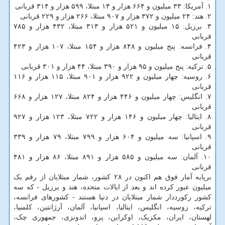
۱. آمریکا: ۳۳ میلیون و ۶۶۴ هزار و ۱۳ مبتلا، ۵۹۹ هزار و ۳۱۴ قربانی
۲. هند: ۲۴ میلیون و ۳۷۲ هزار و ۹۰۷ مبتلا، ۲۶۶ هزار و ۲۲۹ قربانی
۳. برزیل: ۱۵ میلیون و ۵۲۱ هزار و ۳۱۳ مبتلا، ۴۳۲ هزار و ۷۸۵
قربانی
۴. فرانسه: پنج میلیون و ۸۴۸ هزار و ۱۵۴ مبتلا، ۱۰۷ هزار و ۴۲۳
قربانی
۵. ترکیه: پنج میلیون و ۹۵ هزار و ۳۹۰ مبتلا، ۴۴ هزار و ۳۰۱ قربانی
۶. روسیه: چهار میلیون و ۹۲۲ هزار و ۹۰۱ مبتلا، ۱۱۵ هزار و ۱۱۶
قربانی
۷. انگلیس: چهار میلیون و ۴۴۶ هزار و ۸۲۴ مبتلا، ۱۲۷ هزار و ۶۶۸
قربانی
۸. ایتالیا: چهار میلیون و ۱۴۶ هزار و ۷۲۲ مبتلا، ۱۲۳ هزار و ۹۲۷
قربانی
۹. اسپانیا: سه میلیون و ۶۰۴ هزار و ۷۹۹ مبتلا، ۷۹ هزار و ۳۳۹
قربانی
۱۰. آلمان: سه میلیون و ۵۸۵ هزار و ۸۹۱ مبتلا، ۸۶ هزار و ۴۸۱
قربانی
برپایه آمار فوق هم اکنون در ۲۸ کشور، شمار مبتلایان از رقم یک
میلیون عبور کرده اند و بعد از ایالات متحده، هند و برزیل - که سه
کشور رکورددار شمار مبتلایان در دنیا هستند - کشورهای فرانسه،
ترکیه، روسیه، انگلیس، ایتالیا، اسپانیا، آلمان، آرژانتین، کلمبیا،
لهستان، ایران، مکزیک، اوکراین، پرو، اندونزی، جمهوری چک،