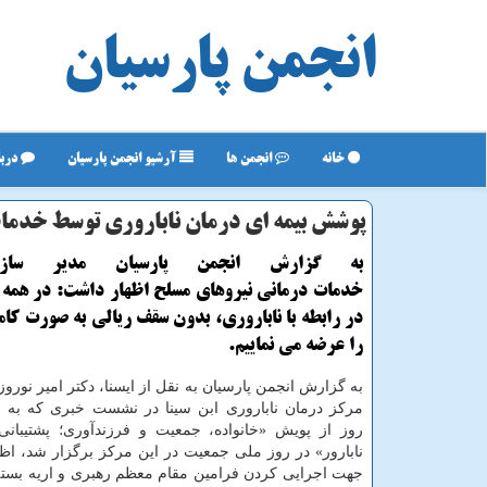
انجمن پارسیان
خانه
انجمن ها
آرشیو انجمن پارسیان
دربا
پوشش بیمه ای درمان ناباروری توسط خدما
به گزارش انجمن پارسیان مدیر سازم
خدمات درمانی نیروهای مسلح اظهار داشت: در همه 
در رابطه با ناباروری، بدون سقف ریالی به صورت کام
را عرضه می نماییم.
به گزارش انجمن پارسیان به نقل از ایسنا، دکتر امیر نورو
مرکز درمان ناباروری ابن سینا در نشست خبری که به م
روز از پویش «خانواده، جمعیت و فرزندآوری؛ پشتیبانی
نابارور» در روز ملی جمعیت در این مرکز برگزار شد، اظ
جهت اجرایی کردن فرامین مقام معظم رهبری و اریه بسته