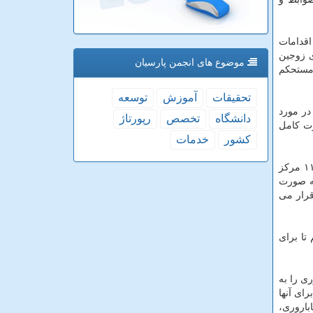
اقدامات
ی زوجین
موضوع های انجمن پارسیان
 مستحکم
تحقیقات
آموزش
توسعه
در مورد
دانشگاه
تخصص
رپورتاژ
اروری را به صورت کامل
كشور
خدمات
وی ادامه داد: ما خدمات ناباروری را از محل بیمه مکمل که خود افراد پرداخت می کنند زیر پوشش خود قرار دادیم، در سطح کشور با ۱۱ مرکز
به صورت
قرار می
اییم تا برای
ی را به
ای آنها
باروری،