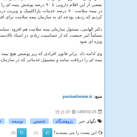
در بیمه سلامت ۷۰ درصد خدمات پاراکلینیک 
کردیم که ردیف بودجه ای به سازمان بیمه سلامت برای ا
دکتر الهامی، مسئول سازمان بیمه سلامت هم افزود: سیا
مسلماً امر جمعیت که از حساسیت زیادی در اسناد بالادست
ویژه ای شود
وی ادامه داد: برابر قانون افرادی که زیر پوشش هیچ بیمه 
بیمه ای را دریافت نمایند و مشمول خدماتی که در سازمان
منبع:
parsianforum.ir
1400/02/26
19:21:07
تگهای خبر:
پژوهشگاه
,
تخصص
,
توسعه
,
خ
این پست را می پسندید؟
(0)
(1)