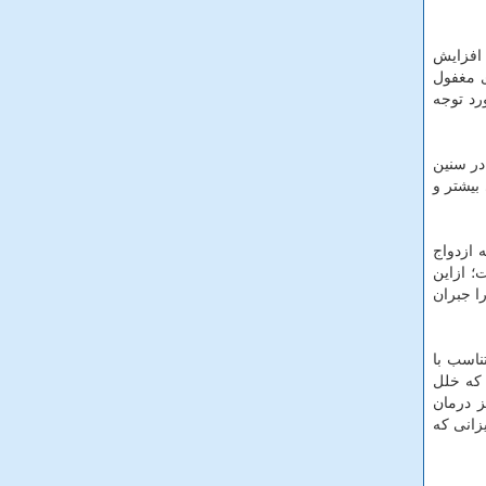
 افزایش
ی مغفول
رد توجه
 در دوره باروری و در سنین
باروری بیشتر و
نه ازدواج
ی هر مادر رسیده است؛ ازاین
ش جمعیت را جبران
ناسب با
 که خلل
. مرکز درمان
زانی که