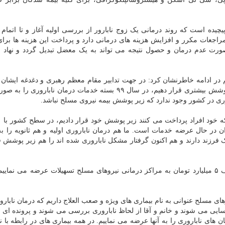
چیده است که روند درمانی یک زوج نابارور از بررسی اولیه آغاز و تا اتمام 
 مراجعات مکرر و افزایش هزینه های درمانی دارد و پرداخت این هزینه ها برا
ورت عدم درمان و حصول نتیجه می تواند به یک معضل تبدیل گردد و نهاد
در ادامه خاطرنشان کرد: در جهت تدابیر مقام معظم رهبری و دغدغه ایشان 
افزایش جمعیت تلاش کردیم درمان های ناباروری را زیر پوشش بیشتری قرار دهیم، در سال ۹۹ بسته خدمات درمان ناب
وری در کشور وجود ندارد که زیر پوشش بیمه نیروی مسلح نباشد.
ان در حال عرضه خدمات است. ما هم درمان ناباروری اولیه و هم ثانویه را 
فرزند دارند و هم اکنون گرفتار مشکل ناباروری شده اند را هم زیر پوشش 
به گزارش روابط عمومی وزارت دفاع؛ وی افزود: تا سقف ۵ میلیارد تومان به مراکز درمانی نیروهای مسلح تسهیلات عرضه می نم
 مسلح عنوانی به نام بیماری های ویژه و صعب العلاج داریم که درمان نابارور
سایی می شوند و خانم و آقا از لحاظ ناباروری بررسی می شوند و پرونده ای بر
ای ناباروری را به آنها عرضه می نماییم. در همه بیماری های در رابطه با نا