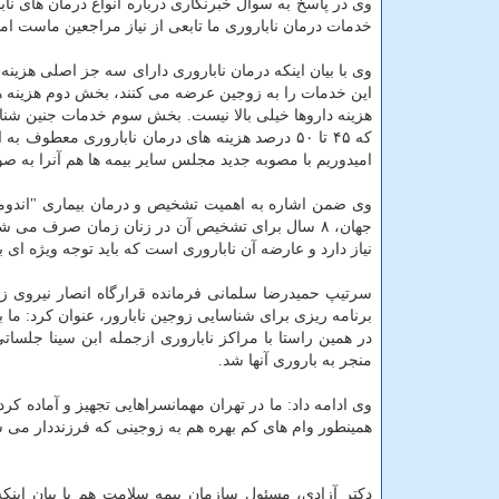
وی در پاسخ به سوال خبرنگاری درباره انواع درمان های 
خدمات درمان ناباروری ما تابعی از نیاز مراجعین ماست اما به صورت متوسط، ر
وی با بیان اینکه درمان ناباروری دارای سه جز اصلی هزی
این خدمات را به زوجین عرضه می کنند، بخش دوم هزینه ها
هزینه داروها خیلی بالا نیست. بخش سوم خدمات جنین شناس
که ۴۵ تا ۵۰ درصد هزینه های درمان ناباروری 
امیدوریم با مصوبه جدید مجلس سایر بیمه ها هم آنرا به 
وی ضمن اشاره به اهمیت تشخیص و درمان بیماری "اندوم
جهان، ۸ سال برای تشخیص آن در زنان زمان صرف م
نیاز دارد و عارضه آن ناباروری است که باید توجه ویژه ای 
سرتیپ حمیدرضا سلمانی فرمانده قرارگاه انصار نیروی زم
برنامه ریزی برای شناسایی زوجین نابارور، عنوان کرد: م
در همین راستا با مراکز ناباروری ازجمله ابن سینا جلسات
منجر به باروری آنها شد.
وی ادامه داد: ما در تهران مهمانسراهایی تجهیز و آماده کرد
همینطور وام های کم بهره هم به زوجینی که فرزنددار می 
دکتر آزادی، مسئول سازمان بیمه سلامت هم با بیان اینک