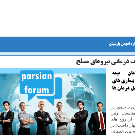
ره انجمن پارسیان
ت درمانی نیروهای مسلح
ان بیمه
بیماری های
ل درمان ها
زی با حضور در
ناسبت اولین
 از زوج های
هار داشت: در
 های خدماتی