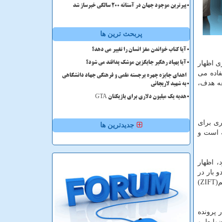
پیرترین موجود جهان در آستانه ۲۰۰ سالگی خبرساز شد
پربحث ترین ها
آیا کتاب خواندن مغز انسان را تغییر می دهد؟
ی اظهار
آیا پهپاد رهگیر جایگزین موشک پدافند می شود؟
فاده می
اهدای جایزه چهره برجسته علمی و فرهنگی جهاد دانشگاهی
عه هدف،
به شهید لاریجانی
هدیه یک میلیون دلاری برای بازیکنان GTA
 کمک باروری برای
جدیدترین ها
زمان قرار گرفته است و
، اظهار
مان، روش میکرواینجکشن یا تزریق اسپرم داخل تخمک (ICSI) دو بار در هر سال، لقاح خارج از رحم (IVF) دو بار در
هر سال، انتقال جنین به داخل رحم دو بار در سال، تلقیح درون رحمی(IUI) سه بار در هر سال، و انتقال جنین یا تخمک به داخل لوله رحم(ZIFT)
 پرونده
ضوابط و