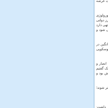
یت عرضه
ورولوژی
ز دولتی
هی دارد
ی شود و
نگین در
روسکوپی
انصار و
ک گفتیم
ش بود و
قر شوند؛
ر داشت: