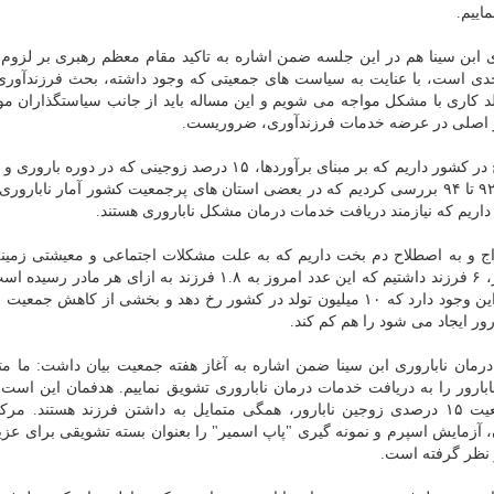
اییم.
ی ابن سینا هم در این جلسه ضمن اشاره به تاکید مقام معظم رهبری بر لزوم
دی است، با عنایت به سیاست های جمعیتی که وجود داشته، بحث فرزندآور
مولد کاری با مشکل مواجه می شویم و این مساله باید از جانب سیاستگذاران مو
یگر اصلی در عرضه خدمات فرزندآوری، ضروریست.
وی ادامه داد: از جمعیت ۸۴ میلیونی ایران، ۲۶ میلیون زوج در کشور داریم که بر مبنای برآوردها، ۱۵ درصد زوجینی که
۲۵ تا ۴۰ سال قرار دارند، مشکل ناباروری دارند. در سال ۹۲ تا ۹۴ بررسی کردیم که در بعضی استان های پرجمعیت کشور آمار نا
نفر جوان آماده ازدواج و به اصطلاح دم بخت داریم که به علت مشکلات اجتماعی و معیشتی زمی
برای آنها فراهم نیست. در سالهای دهه ۶۰ به ازای هر مادر، ۶ فرزند داشتیم که این عدد امروز به ۱.۸ فرزند به ازا
رو اگر سیاست های جمعیتی در کشور رفع گردد، پتانسیل این وجود دارد که ۱۰ میلیون تولد در کشور رخ دهد و بخشی از کاه
رور ایجاد می شود را هم کم کند.
رمان ناباروری ابن سینا ضمن اشاره به آغاز هفته جمعیت بیان داشت: ما مت
نابارور را به دریافت خدمات درمان ناباروری تشویق نماییم. هدفمان این است
جمعیتی و کاهش نرخ رشد جمعیت را اصلاح نماییم. جمعیت ۱۵ درصدی زوجین نابارور، همگی متمایل به داشتن فرزند هستند
، آزمایش اسپرم و نمونه گیری "پاپ اسمیر" را بعنوان بسته تشویقی برای عزی
 نظر گرفته است.