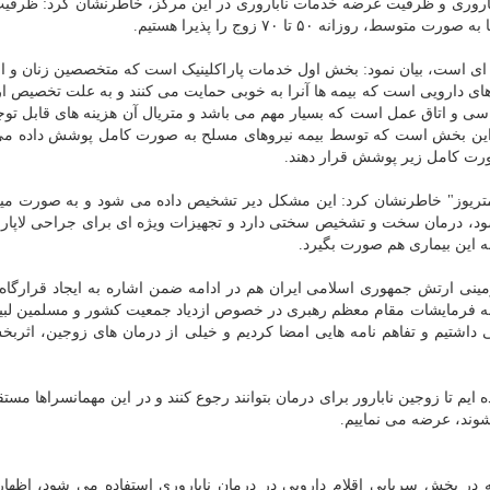
ناباروری و ظرفیت عرضه خدمات ناباروری در این مرکز، خاطرنشان کرد: ظرف
وزانه ۵۰ تا ۷۰ زوج را پذیرا هستیم.
نه ای است، بیان نمود: بخش اول خدمات پاراکلینیک است که متخصصین زنان و ا
ی دارویی است که بیمه ها آنرا به خوبی حمایت می کنند و به علت تخصیص ار
ی و اتاق عمل است که بسیار مهم می باشد و متریال آن هزینه های قابل توج
معطوف به این بخش است که توسط بیمه نیروهای مسلح به صورت کامل پوشش داده م
صورت کامل زیر پوشش قرار دهند.
تریوز" خاطرنشان کرد: این مشکل دیر تشخیص داده می شود و به صورت میا
ی شود، درمان سخت و تشخیص سختی دارد و تجهیزات ویژه ای برای جراحی لاپا
به این بیماری هم صورت بگیرد.
ینی ارتش جمهوری اسلامی ایران هم در ادامه ضمن اشاره به ایجاد قرارگاه 
ا به فرمایشات مقام معظم رهبری در خصوص ازدیاد جمعیت کشور و مسلمین لبی
ی داشتیم و تفاهم نامه هایی امضا کردیم و خیلی از درمان های زوجین، اثربخ
ه ایم تا زوجین نابارور برای درمان بتوانند رجوع کنند و در این مهمانسراها مست
شوند، عرضه می نماییم.
ه در بخش سرپایی اقلام دارویی در درمان ناباروری استفاده می شود، اظها