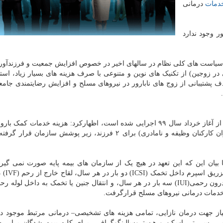
دمات
درمانی
 وجود ندارد
 سیاست های کلی نظام در سالهای اخیر در خصوص افزایش جمعیت و فرزندآور
 در زوجین) از تکنیک های نوین و متنوعی با صرف هزینه های بسیار زیاد، است
 پشتیبانی از زوج های نابارور در نیروهای مسلح و افزایش رضایتمندی جام
وی ضمن اشاره به دستورالعمل ضوابط خدمات نازایی که از آغاز خرداد سال ۹۹ اجرایی شده است، اظهارکرد: هزینه خدمات
همه بیمه شدگان اناث متأهل کمتر از ۴۵ سال(بجز همسران کارکنان وظیفه و نامادری) برای ۲ فرزند، زیر پوشش سا
یان این که این تعهد در هیچ یک از سازمان های بیمه پایه صورت نمی گیرد
داشت: طبق تعهد جدید ساز
خدمات درمانی نیروهای مسلح قرارگرفت.
نیاز جهت درمان نازایی، تمامی هزینه های تشخیصی– درمانی مرتبط موجود در
پی، سی تی اسکن و هیستروسالپنگوگرافی، برای کلیه بیمه شدگان برابر 