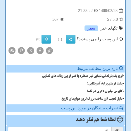
1400/02/28
21:33:22
567
/ 5
5.0
تگهای خبر:
سفر
این پست را می پسندید؟
(0)
(1)
X
تازه ترین مطالب مرتبط
اوج یک بارندگی شهابی غیر منتظره با گذر از بین زباله های فضایی
پشت فرمان پراید آمریکایی!
کابوس میلیون دلاری در ناسا
دلیل تعجب آور ساخت بزرگ ترین هواپیمای تاریخ
نظرات بینندگان در مورد این پست
لطفا شما هم
نظر دهید