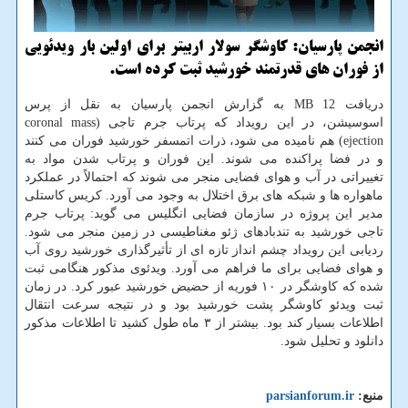
انجمن پارسیان: کاوشگر سولار اربیتر برای اولین بار ویدئویی
از فوران های قدرتمند خورشید ثبت کرده است.
دریافت 12 MB به گزارش انجمن پارسیان به نقل از پرس
اسوسیشن، در این رویداد که پرتاب جرم تاجی (coronal mass
ejection) هم نامیده می شود، ذرات اتمسفر خورشید فوران می کنند
و در فضا پراکنده می شوند. این فوران و پرتاب شدن مواد به
تغییراتی در آب و هوای فضایی منجر می شوند که احتمالاً در عملکرد
ماهواره ها و شبکه های برق اختلال به وجود می آورد. کریس کاستلی
مدیر این پروژه در سازمان فضایی انگلیس می گوید: پرتاب جرم
تاجی خورشید به تندبادهای ژئو مغناطیسی در زمین منجر می شود.
ردیابی این رویداد چشم انداز تازه ای از تأثیرگذاری خورشید روی آب
و هوای فضایی برای ما فراهم می آورد. ویدئوی مذکور هنگامی ثبت
شده که کاوشگر در ۱۰ فوریه از حضیض خورشید عبور کرد. در زمان
ثبت ویدئو کاوشگر پشت خورشید بود و در نتیجه سرعت انتقال
اطلاعات بسیار کند بود. بیشتر از ۳ ماه طول کشید تا اطلاعات مذکور
دانلود و تحلیل شود.
منبع:
parsianforum.ir