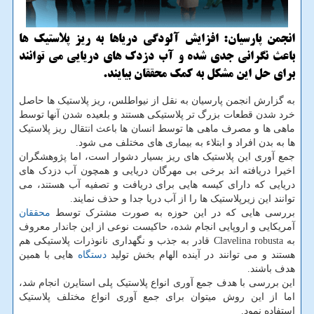
انجمن پارسیان: افزایش آلودگی دریاها به ریز پلاستیک ها
باعث نگرانی جدی شده و آب دزدک های دریایی می توانند
برای حل این مشکل به کمک محققان بیایند.
به گزارش انجمن پارسیان به نقل از نیواطلس، ریز پلاستیک ها حاصل
خرد شدن قطعات بزرگ تر پلاستیکی هستند و بلعیده شدن آنها توسط
ماهی ها و مصرف ماهی ها توسط انسان ها باعث انتقال ریز پلاستیک
ها به بدن افراد و ابتلاء به بیماری های مختلف می شود.
جمع آوری این پلاستیک های ریز بسیار دشوار است، اما پژوهشگران
اخیرا دریافته اند برخی بی مهرگان دریایی و همچون آب دزدک های
دریایی که دارای کیسه هایی برای دریافت و تصفیه آب هستند، می
توانند این زیرپلاستیک ها را از آب دریا جدا و حذف نمایند.
بررسی هایی که در این حوزه به صورت مشترک توسط
محققان
آمریکایی و اروپایی انجام شده، حاکیست نوعی از این جاندار معروف
به Clavelina robusta قادر به جذب و نگهداری نانوذرات پلاستیکی هم
هستند و می توانند در آینده الهام بخش تولید
دستگاه
هایی با همین
هدف باشند.
این بررسی با هدف جمع آوری انواع پلاستیک پلی استایرن انجام شد،
اما از این روش میتوان برای جمع آوری انواع مختلف پلاستیک
استفاده نمود.