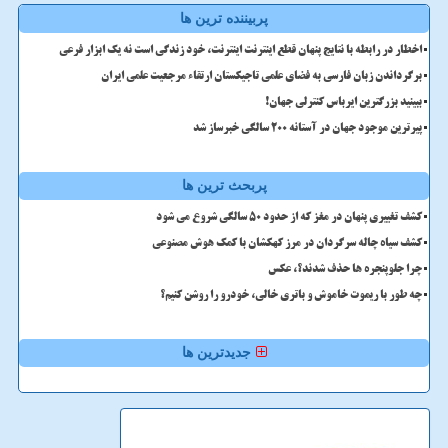
پربیننده ترین ها
اخطار در رابطه با نتایج پنهان قطع اینترنت اینترنت، خود زندگی است نه یک ابزار فرعی
برگرداندن زبان فارسی به فضای علمی تاجیکستان ارتقاء مرجعیت علمی ایران
ببینید بزرگترین ایرباس کنترلی جهان!
پیرترین موجود جهان در آستانه ۲۰۰ سالگی خبرساز شد
پربحث ترین ها
کشف تغییری پنهان در مغز که از حدود 50 سالگی شروع می شود
کشف سیاه چاله سرگردان در مرز کهکشان با کمک هوش مصنوعی
چرا جلوپنجره ها حذف شدند؟، عکس
چه طور با ریموت خاموش و باتری خالی، خودرو را روشن کنیم؟
جدیدترین ها