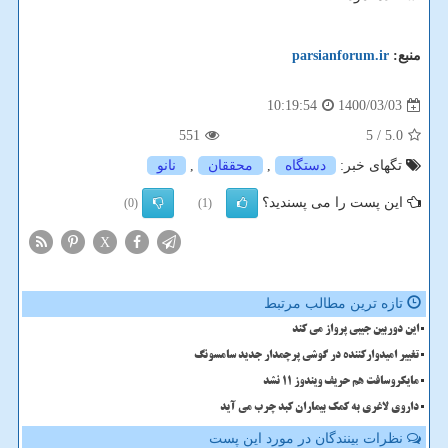
منبع:
parsianforum.ir
1400/03/03
10:19:54
551
/ 5
5.0
تگهای خبر:
دستگاه
,
محققان
,
نانو
این پست را می پسندید؟
(0)
(1)
X
تازه ترین مطالب مرتبط
این دوربین جیبی پرواز می کند
تغییر امیدوارکننده در گوشی پرچمدار جدید سامسونگ
مایکروسافت هم حریف ویندوز 11 نشد
داروی لاغری به کمک بیماران کبد چرب می آید
نظرات بینندگان در مورد این پست