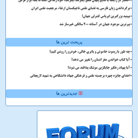
اخطار در رابطه با نتایج پنهان قطع اینترنت اینترنت، خود زندگی است نه یک ابزار فرعی
برگرداندن زبان فارسی به فضای علمی تاجیکستان ارتقاء مرجعیت علمی ایران
ببینید بزرگترین ایرباس کنترلی جهان!
پیرترین موجود جهان در آستانه ۲۰۰ سالگی خبرساز شد
پربحث ترین ها
چه طور با ریموت خاموش و باتری خالی، خودرو را روشن کنیم؟
آیا کتاب خواندن مغز انسان را تغییر می دهد؟
آیا پهپاد رهگیر جایگزین موشک پدافند می شود؟
اهدای جایزه چهره برجسته علمی و فرهنگی جهاد دانشگاهی به شهید لاریجانی
جدیدترین ها