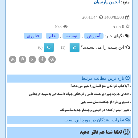
منبع:
انجمن پارسیان
1400/03/03
20:41:44
578
/ 5
5.0
تگهای خبر:
آموزش
,
توسعه
,
علم
,
فناوری
این پست را می پسندید؟
(0)
(1)
X
تازه ترین مطالب مرتبط
آیا کتاب خواندن مغز انسان را تغییر می دهد؟
اهدای جایزه چهره برجسته علمی و فرهنگی جهاد دانشگاهی به شهید لاریجانی
تصویری تازه از جنگنده نسل ششم چین
تغییر امیدوارکننده در گوشی پرچمدار جدید سامسونگ
نظرات بینندگان در مورد این پست
لطفا شما هم
نظر دهید