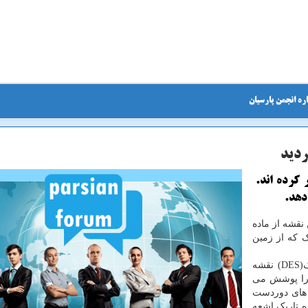
ره انجمن پارسیان
ردید
 کرده اند.
دهد.
نقشه از ماده
ک که از زمین
گروهی از محققان پروژه بین المللی تحقیقات ماده تاریک(DES) نقشه
 را پوشش می
 های دوردست
ه تاریک اشعه