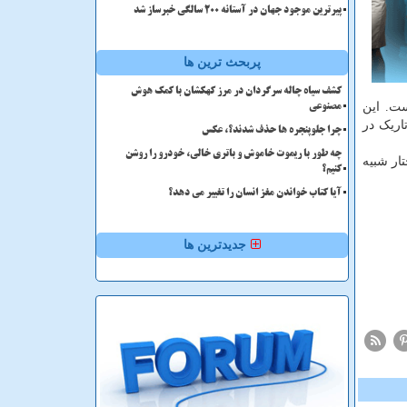
پیرترین موجود جهان در آستانه ۲۰۰ سالگی خبرساز شد
پربحث ترین ها
کشف سیاه چاله سرگردان در مرز کهکشان با کمک هوش
ت. این
مصنوعی
اریک در
چرا جلوپنجره ها حذف شدند؟، عکس
چه طور با ریموت خاموش و باتری خالی، خودرو را روشن
ار شبیه
کنیم؟
آیا کتاب خواندن مغز انسان را تغییر می دهد؟
جدیدترین ها