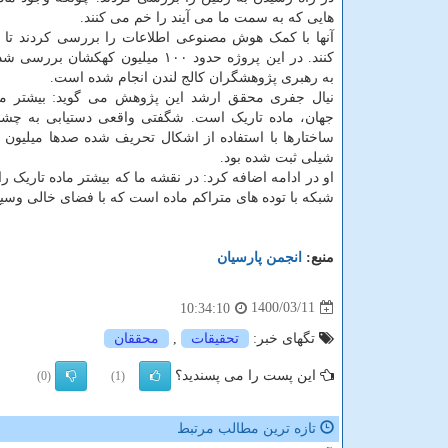
هایی که به سمت ما می آیند را خم می کنند.
آنها با کمک هوش مصنوعی اطلاعات را بررسی کردند تا ی
کنند. در این پروژه حدود ۱۰۰ میلیون کهکشان ب
به رهبری پژوهشگران کالج لندن انجام شده است.
نیال جفری محقق ارشد این پژوهش می گوید: بیشتر ما
جهان، ماده تاریک است. شگفتی واقعی دستیابی به چشم
ساختارها با استفاده از اشکال تحریف شده صدها میلیون
شیلی ثبت شده بود.
او در ادامه اضافه کرد: در نقشه ما که بیشتر ماده تاریک 
شبکه با توده های متراکم ماده است که با فضای خالی وسیع 
منبع:
انجمن پارسیان
1400/03/11
10:34:10
تگهای خبر:
تحقیقات
,
محققان
این پست را می پسندید؟
(0)
(1)
تازه ترین مطالب مرتبط