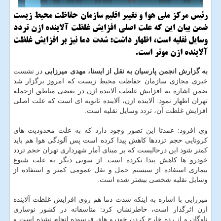
رئیس مرکز ملی هوا و تغییر اقلیم سازمان حفاظت محیط زیست
ضمن بیان این که علت اصلی افزایش غلظت آلاینده ازن تردد
وسایل نقلیه است، اظهار داشت: شدت دما نیز بر افزایش غلظت
آلاینده ازن موثر است.
به گزارش انجمن پارسیان به نقل از ایسنا، مهدی میرزایی
در نشست
خبری مجازی سازمان حفاظت محیط زیست که امروز برگزار شد
ضمن اشاره به افزایش غلظت آلاینده ازن در بعضی مناطق ازجمله
تهران اظهار نمود: آلاینده ازن، آلاینده ثانویه ای است که علت اصلی
افزایش غلظت آن، تردد وسایل نقلیه است.
وی افزود: عمدتا این تصور وجود دارد که به علت محدودیت های
کرونایی حجم ترددها کاهش پیدا کرده است پس آلودگی هوا هم باید
کمتر شود این درحالیست که بر مبنای آمار شهرداری تهران حجم تردد
خودرو ها کاهش پیدا نکرده است. از سویی دیگر به علت شیوع
بیماری استفاده از سیستم حمل و نقل عمومی کمتر و استفاده از
وسایل نقلیه شخصی بیشتر شده است.
میرزایی با اشاره به اینکه شدت دما هم روی افزایش غلظت آلاینده
ازن اثرگذار است، خاطرنشان کرد: متاسفانه در کشور نوسازی
ناوگان و از رده خارج کردن خودرو های فرسوده انجام نشده است و