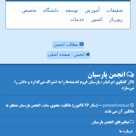
تحقیقات
آموزش
توسعه
دانشگاه
تخصص
رپورتاژ
كشور
خدمات
مطالب انجمن
انجمن : صفحه اصلی
انجمن پارسیان
تالار گفتگوی ایرانیان : پارسیان فروم اندیشه‌ها را به اشتراک می‌گذارد و دانش را
می‌سازد
parsianforum.ir - (سال 96 تاکنون) مالکیت معنوی سایت انجمن پارسیان متعلق به
مالکین آن می باشد
میانبرهای انجمن پارسیان
درباره ما