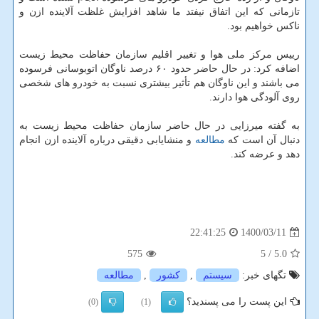
تازمانی که این اتفاق نیفتد ما شاهد افزایش غلظت آلاینده ازن و
ناکس خواهیم بود.
رییس مرکز ملی هوا و تغییر اقلیم سازمان حفاظت محیط زیست
اضافه کرد: در حال حاضر حدود ۶۰ درصد ناوگان اتوبوسانی فرسوده
می باشند و این ناوگان هم تأثیر بیشتری نسبت به خودرو های شخصی
روی آلودگی هوا دارند.
به گفته میرزایی در حال حاضر سازمان حفاظت محیط زیست به
دنبال آن است که
مطالعه
و منشایابی دقیقی درباره آلاینده ازن انجام
دهد و عرضه کند.
1400/03/11
22:41:25
575
/ 5
5.0
تگهای خبر:
سیستم
,
كشور
,
مطالعه
این پست را می پسندید؟
(0)
(1)