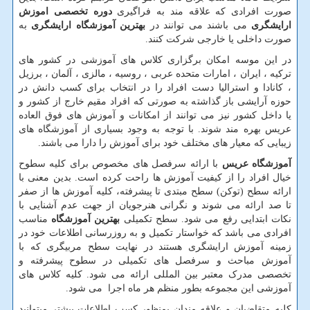
صورت افرادی که علاقه مند به فراگیری
دوره تخصصی اموزش
ارایشگری
می باشند می توانند در
بهترین آموزشگاه ارایشگری
به
صورت داخلی یا خارجی شرکت کنند.
در این موسه امکان برگزاری کلاس های آموزشی در کشور های
ترکیه ، ایران ، امارات متحده عربی ، روسیه ، مالزی ، آلمان ، برزیل
، کانادا و استرالیا دست افراد را در انتخاب برای کسب دانش در
حوزه آرایشی باز گذاشته به صورتی که افراد مقیم خارج از کشور و
یا داخل کشور نیز می توانند از امکانات و آموزش های فوق العاده
عریس بهره مند شوند. با توجه به وجود بسیاری از آموزشگاه های
زیبایی که معیار های مختلف خود برای آموزش را دارا می باشند.
آموزشگاه عریس
با ارائه سرفصل های مخصوص برای کلیه سطوح
خیال افراد را از کیفیت آموزش ها راحت کرده است. بدین معنی با
ارائه سطح (توکن) سطح مبتدی تا پیشرفته، کلیه آموزش ها از صفر
تا صد ارائه می شوند و نگرانی هنرجویان از جهت عدم آشنایی با
نکات ابتدایی رفع می شود. سطح تکمیلی
بهترین آموزشگاه
مناسب
افرادی می باشد که خواستار تکمیل و به روزرسانی اطلاعات خود در
زمینه آموزش ارایشگری هستند در نهایت سطح مربیگری که با
آموزش مباحث و سرفصل های تکمیلی در سطوح پیشرفته و
تخصصی مدرک معتبر بین المللی ارائه می شود. کلیه کلاس های
آموزشی این مجموعه بطور منظم هر ماه اجرا می شود.
کلیه متقاضیان و علاقه مندان بمنظور کسب اطلاعات بیشتر میتوانید