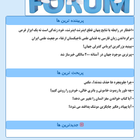
پربیننده ترین ها
اخطار در رابطه با نتایج پنهان قطع اینترنت اینترنت، خود زندگی است نه یک ابزار فرعی
برگرداندن زبان فارسی به فضای علمی تاجیکستان ارتقاء مرجعیت علمی ایران
ببینید بزرگترین ایرباس کنترلی جهان!
پیرترین موجود جهان در آستانه ۲۰۰ سالگی خبرساز شد
پربحث ترین ها
چرا جلوپنجره ها حذف شدند؟، عکس
چه طور با ریموت خاموش و باتری خالی، خودرو را روشن کنیم؟
آیا کتاب خواندن مغز انسان را تغییر می دهد؟
آیا پهپاد رهگیر جایگزین موشک پدافند می شود؟
جدیدترین ها