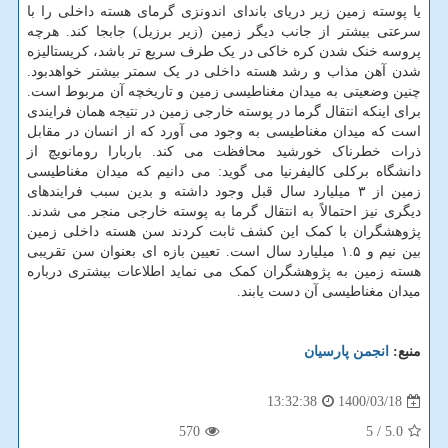
یا پوسته زمین زیر دریای باندای اندونزی گرمای هسته داخلی را با
سرعتی بیشتر از جانب دیگر زمین (زیر برزیل) جابجا کند. هرچه
پروسه خنک شدن کره خاکی در یک طرف سریع تر باشد، کریستالیزه
شدن آهن مذاب و رشد هسته داخلی در یک سمتر بیشتر خواهدبود.
چنین وضعیتی به میدان مغناطیسی زمین و تاریخچه آن مربوط است.
برای اینکه انتقال گرما در پوسته خارجی زمین در نتیجه همان فرایندی
است که میدان مغناطیسی به وجود می آورد که از انسان در مقابل
ذرات خطرناک خورشید محافظت می کند. باربارا رومانویچ از
دانشگاه برکلی کالیفرنیا می گوید: می دانیم که میدان مغناطیسی
زمین از ۳ میلیارد سال قبل وجود داشته و بدین سبب فرایندهای
دیگری نیز احتمالاً به انتقال گرما به پوسته خارجی منجر می شدند.
پژوهشگران با کمک این کشف ثابت کردند سن هسته داخلی زمین
بین نیم و ۱.۵ میلیارد سال است. تعیین بازه ای بعنوان سن تقریبی
هسته زمین به پژوهشگران کمک می نماید اطلاعات بیشتری درباره
میدان مغناطیسی آن دست یابند.
منبع:
انجمن پارسیان
1400/03/18
13:32:38
570
/ 5
5.0