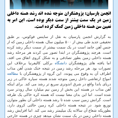
انجمن پارسیان: پژوهشگران متوجه شده اند رشد هسته داخلی
زمین در یک سمت بیشتر از سمت دیگر بوده است. این امر به
تعیین سن هسته داخلی زمین کمک کرده است.
به گزارش انجمن پارسیان به نقل از ساینس فوکوس، بر طبق
تحقیقی جدید طی بیش از ۵۰۰ میلیون سال، هسته داخلی زمین که از
جنس آهن جامد است در یک سمت بیشتر از سمت دیگر رشد کرده
است. هرچند پژوهشگران در ابتدا تصور می کردند هر مرحله رشد
هسته داخلی زمین بطور تصادفی و به شکل کروی اتفاق می افتد،
اما یافته های پژوهشگران
دانشگاه
برکلی کالیفرنیا برخلاف این
تصورات بود. هر مرحله رشد زمین در نتیجه خنک شدن آهن مذاب
اطراف آن به وقوع می پیوندد. این گروه از پژوهشگران با
مطالعه
امواج ارتعاشی داخل زمین متوجه شدند هسته سیاره خاکی در زیر
دریای باندا واقع در شرق اندونزی سریع تر رشد می کند. برای اینکه
آهن مذاب در هسته این بخش از زمین نیم میلیارد سال زودتر سرد
شده است. اما این بدان معنا نیست که هسته کره خاکی یک طرفه
است. گرانش زمین سبب شده تا رشد هسته داخلی آن بطور متوازن
توزیع شود. در نتیجه هسته داخلی کره زمین حالتی کروی دارد،
بطوریکه شعاع آن سالانه یک میلیمتر رشد می کند. اما افزایش رشد
هسته داخلی زمین در یک سمت نشان میدهد چیزی در هسته خارجی