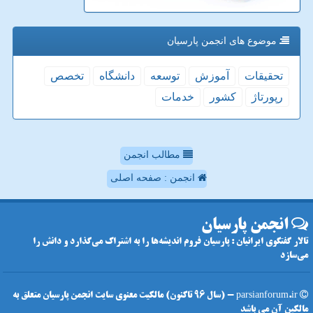
موضوع های انجمن پارسیان
تحقیقات
آموزش
توسعه
دانشگاه
تخصص
رپورتاژ
كشور
خدمات
مطالب انجمن
انجمن : صفحه اصلی
انجمن پارسیان
تالار گفتگوی ایرانیان : پارسیان فروم اندیشه‌ها را به اشتراک می‌گذارد و دانش را
می‌سازد
parsianforum.ir - (سال 96 تاکنون) مالکیت معنوی سایت انجمن پارسیان متعلق به
مالکین آن می باشد