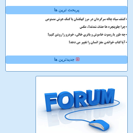
پربحث ترین ها
کشف سیاه چاله سرگردان در مرز کهکشان با کمک هوش مصنوعی
چرا جلوپنجره ها حذف شدند؟، عکس
چه طور با ریموت خاموش و باتری خالی، خودرو را روشن کنیم؟
آیا کتاب خواندن مغز انسان را تغییر می دهد؟
جدیدترین ها