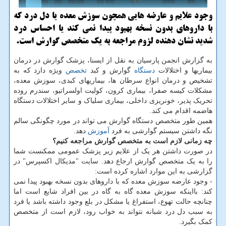
وجود علایم و عارضه هایی همچون سوزش معده یا دل درد که
با داروهای بدون نسخه بهبود پیدا نمی کند یا احساس درد
شدید نشان دهنده لزوم مراجعه به یک متخصص گوارش است.
به گزارش انجمن پارسیان به نقل از ایسنا، پزشک گوارش در درمان
بیماریها و اختلالات
دستگاه
گوارش و کبد
تخصص
ویژه دارد که به
تشخیص و درمان انواع سرطان ها، بیماریهای کبدی، سوزش معده،
مشکلات کیسه صفرا، بیماری کرون، کولیت اولسراتیو، سندرم روده
تحریک پذیر، خونریزی داخلی، بیماری سلیاک و سایر اختلالات دستگاه
هاضمه اقدام می کند.
همین طور متخصص دستگاه گوارش می تواند در مورد چگونگی سالم
نگه داشتن سیستم گوارشی به فرد
آموزش
دهد.
چه زمانی لازم است به متخصص گوارش مراجعه کنیم؟
در صورت داشتن هر یک از علایم زیر پزشک عمومی ممکنست شما
را به یک متخصص گوارش ارجاع دهد. سایت "مدیکال اکسپرس" در
گزارشی به این موارد اشاره کرده است:
- وجود عارضه سوزش معده که با داروهای بدون نسخه بهبود پیدا نمی
کند: بااینکه سوزش معده گاه به گاه در بین افراد شایع است اما
چنانچه حالت تهوع، استفراغ یا مشکل در بلع وجود داشته باشد یا فرد
به سبب دل درد شبانه نتواند به خواب رود، لازم است از متخصص
کمک بگیرد.