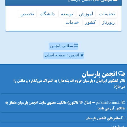
تحقیقات
آموزش
توسعه
دانشگاه
تخصص
رپورتاژ
كشور
خدمات
مطالب انجمن
انجمن : صفحه اصلی
انجمن پارسیان
تالار گفتگوی ایرانیان : پارسیان فروم اندیشه‌ها را به اشتراک می‌گذارد و دانش را
می‌سازد
parsianforum.ir - (سال 96 تاکنون) مالکیت معنوی سایت انجمن پارسیان متعلق به
مالکین آن می باشد
میانبرهای انجمن پارسیان