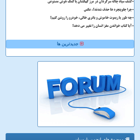
کشف سیاه چاله سرگردان در مرز کهکشان با کمک هوش مصنوعی
چرا جلوپنجره ها حذف شدند؟، عکس
چه طور با ریموت خاموش و باتری خالی، خودرو را روشن کنیم؟
آیا کتاب خواندن مغز انسان را تغییر می دهد؟
جدیدترین ها
موضوع های انجمن پارسیان