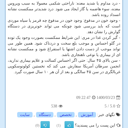
- درد مداوم یا شدید معده: ناراحتی شکمی معمولا به سبب ویروس
معده، سوء هاضمه یا گاز ایجاد می شود. درد شدیدتر ممکنست نشانه
انسداد روده باشد.
- وجود خون در مدفوع: وجود خون در مدفوع چه قرمز یا سیاه موردی
است که باید بررسی شود چونکه می تواند خونریزی در دستگاه
گوارش را نشان دهد.
- گیر کردن غذا در مری: این شرایط ممکنست بصورت وجود یک توده
در گلو احساس و موجب بلع سخت و دردناک شود. همین طور می
تواند موجب از دست دادن اشتها یا استفراغ شود و ممکنست نشانه
ای از بیماری یا نوعی ناهنجاری باشد.
- سن بالای ۴۵ سال: حتی اگر احساس کسالت و علایم بیماری ندارید،
انجمن سرطان آمریکا سفارش می کند که نخستین کولونوسکوپی
غربالگری در سن ۴۵ سالگی و بعد از آن هر ۱۰ سال صورت گیرد.
1400/03/23
09:22:47
538
/ 5
5.0
تگهای خبر:
آموزش
,
تخصص
,
دستگاه
,
سایت
این پست را می پسندید؟
(0)
(1)