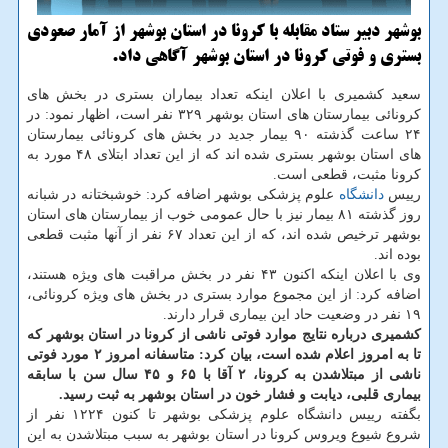
بوشهر دبیر ستاد مقابله با کرونا در استان بوشهر از آمار صعودی
بستری و فوتی کرونا در استان بوشهر آگاهی داد.
سعید کشمیری با اعلان اینکه تعداد بیماران بستری در بخش های
کرونائی بیمارستان های استان بوشهر ۳۲۹ نفر است، اظهار نمود: در
۲۴ ساعت گذشته ۹۰ بیمار جدید در بخش های کرونائی بیمارستان
های استان بوشهر بستری شده اند که از این تعداد ابتلای ۴۸ مورد به
کرونا مثبت، قطعی است.
رییس
دانشگاه
علوم پزشکی بوشهر اضافه کرد: خوشبختانه در شبانه
روز گذشته ۸۱ بیمار نیز با حال عمومی خوب از بیمارستان های استان
بوشهر ترخیص شده اند، که از این تعداد ۶۷ نفر از آنها مثبت قطعی
بوده ‎اند.
وی با اعلان اینکه اکنون ۴۳ نفر در بخش مراقبت های ویژه هستند،
اضافه کرد: از این مجموع موارد بستری در بخش های ویژه کرونائی،
۱۹ نفر در وضعیت حاد این بیماری قرار دارند.
کشمیری درباره نتایج موارد فوتی ناشی از کرونا در استان بوشهر که
تا به امروز اعلام شده است، بیان کرد: متاسفانه امروز ۲ مورد فوتی
ناشی از مبتلاشدن به کرونا، ۲ آقا با ۶۵ و ۴۵ سال سن با سابقه
بیماری قلبی، دیابت و فشار خون در استان بوشهر به ثبت رسید.
بگفته رییس دانشگاه علوم پزشکی بوشهر تا کنون ۱۲۲۴ نفر از
شروع شیوع ویروس کرونا در استان بوشهر به سبب مبتلاشدن به این