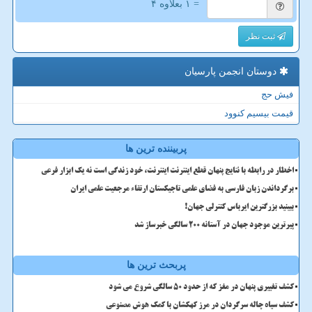
= ۱ بعلاوه ۴
ثبت نظر
دوستان انجمن پارسیان
فیش حج
قیمت بیسیم کنوود
پربیننده ترین ها
اخطار در رابطه با نتایج پنهان قطع اینترنت اینترنت، خود زندگی است نه یک ابزار فرعی
برگرداندن زبان فارسی به فضای علمی تاجیکستان ارتقاء مرجعیت علمی ایران
ببینید بزرگترین ایرباس کنترلی جهان!
پیرترین موجود جهان در آستانه ۲۰۰ سالگی خبرساز شد
پربحث ترین ها
کشف تغییری پنهان در مغز که از حدود 50 سالگی شروع می شود
کشف سیاه چاله سرگردان در مرز کهکشان با کمک هوش مصنوعی