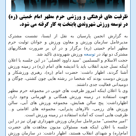
ظرفیت های فرهنگی و ورزشی حرم مطهر امام خمینی (ره)
در توسعه ورزش شهروندی پایتخت به کار گرفته می شود.
به گزارش انجمن پارسیان به نقل از ایسنا، نشست مشترک
مدیرعامل سازمان ورزش و معاون ورزش و جوانان تولیت حرم
مطهر امام خمینی (ره) برگزار و در آن بر ضرورت همکاریهای
مشترک دو نهاد در
توسعه
ورزش شهروندی تاکید شد.
حجت الاسلام و المسلمین "سید داوود افضلی" در این جلسه با اعلان
اینکه نسل جدید انقلاب باید با اندیشه های امام (ره) در زمینه ورزش
آشنا گردند، اظهار داشت: حضرت امام (ره)، رهبری ورزشکار و
ورزش دوست بودند که شخصا در رشته هایی چون کشتی، چوگان و
دومیدانی فعالیت جدی داشتند.
وی با اعلان اینکه امروز ظرفیت های خوبی در مجموعه حرم مطهر
جهت استفاده در زمینه ورزش همگانی و قهرمانی وجود دارد،
اظهارداشت: پنج سالن همایش، مجموعه ورزش های آبی، سالن
ورزش های رزمی، تالارهای پذیرایی، مجموعه های اقامتی و...
ظرفیت هایی است که آماده استفاده در زمینه ورزش است.
“امیر محسنی” مدیرعامل سازمان ورزش شهرداری تهران نیز در این
جلسه با اعلان اینکه همه مسئولان مدیون مجاهدت های حضرت
امام(ره) و شهدای انقلاب هستند، اظهار داشت: در سازمان ورزش