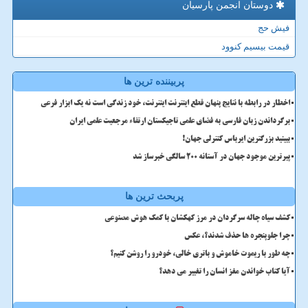
دوستان انجمن پارسیان
فیش حج
قیمت بیسیم کنوود
پربیننده ترین ها
اخطار در رابطه با نتایج پنهان قطع اینترنت اینترنت، خود زندگی است نه یک ابزار فرعی
برگرداندن زبان فارسی به فضای علمی تاجیکستان ارتقاء مرجعیت علمی ایران
ببینید بزرگترین ایرباس کنترلی جهان!
پیرترین موجود جهان در آستانه ۲۰۰ سالگی خبرساز شد
پربحث ترین ها
کشف سیاه چاله سرگردان در مرز کهکشان با کمک هوش مصنوعی
چرا جلوپنجره ها حذف شدند؟، عکس
چه طور با ریموت خاموش و باتری خالی، خودرو را روشن کنیم؟
آیا کتاب خواندن مغز انسان را تغییر می دهد؟