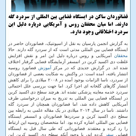
فضانوردان ساکن در ایستگاه فضایی بین المللی از سردرد گله
دارند. اما میان محققان روس و آمریکایی درباره دلیل این
سردرد اختلافاتی وجود دارد.
به گزارش انجمن پارسیان به نقل از اسپوتنیک، فضانوردان حاضر در
ایستگاه فضایی بین المللی مدتی است که از سردرد گله دارند. حالا
محققان
آمریکایی و روس درباره دلیل این امر و نقش افزایش
غلظت دی اکسید کربن در اتمسفر آزمایشگاه فضایی گرفتار اختلاف
شده اند. در گزارش جدیدی که در مرکز
آموزش
فضانورد روسیه
انتشار یافته، آمده است: در واکنش به شکایت بعضی از فضانوردان
از سردرد، ناسا الزامات بوجود آمده در ۲۰۰۸ میلادی را برای کاهش
انتشار گازهای گلخانه ای اجرا کرد. اما جهت بررسی علل احتمالی
سردرد خدمه معاینه پزشکی نشده اند. هرچند سطح دی اکسید کربن
در ایستگاه فضایی بین المللی به تدریج به میزان درخواستی طرف
آمریکایی کاهش داده شد، اما فضانوردان همچنان از سردرد گله
داشتند. ناسا در سال ۲۰۱۴ میلادی در یک مقاله علمی به رابطه بین
سطح دی اکسید کربن و سردردها فضانوردان و اتمسفر ایستگاه
فضایی بین المللی اشاره کرده بود. اما متخصصان روسیه این ارتباط
را رد کرده و معتقدند فضانوردانی که طی سال قبل به ایستگاه
فضایی
سفر
کرده اند، با وجود آنکه سطح دی اکسید کربن این