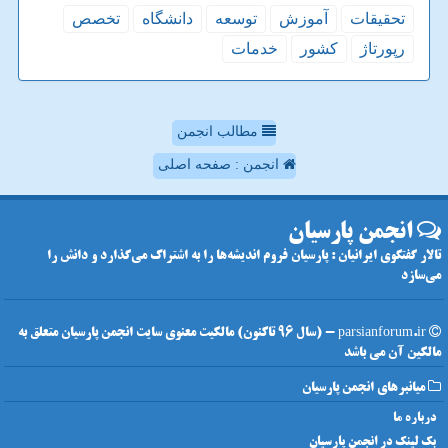
تحقیقات
آموزش
توسعه
دانشگاه
تخصص
رپورتاژ
كشور
خدمات
مطالب انجمن
انجمن : صفحه اصلی
انجمن پارسیان
تالار گفتگوی ایرانیان : پارسیان فروم اندیشه‌ها را به اشتراک می‌گذارد و دانش را
می‌سازد
parsianforum.ir - (سال 96 تاکنون) مالکیت معنوی سایت انجمن پارسیان متعلق به
مالکین آن می باشد
میانبرهای انجمن پارسیان
درباره ما
بک لینک در انجمن پارسیان