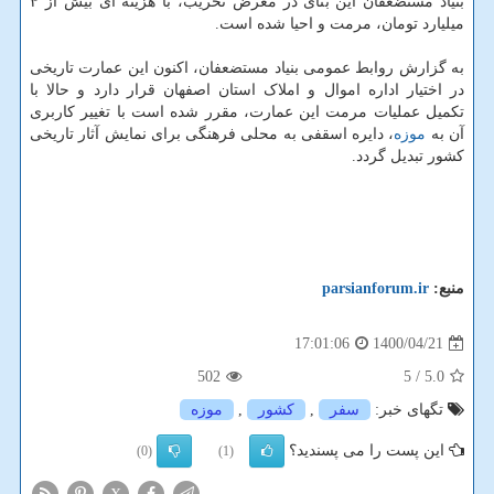
بنیاد مستضعفان این بنای در معرض تخریب، با هزینه ای بیش از ۴
میلیارد تومان، مرمت و احیا شده است.
به گزارش روابط عمومی بنیاد مستضعفان، اکنون این عمارت تاریخی
در اختیار اداره اموال و املاک استان اصفهان قرار دارد و حالا با
تکمیل عملیات مرمت این عمارت، مقرر شده است با تغییر کاربری
آن به
موزه
، دایره اسقفی به محلی فرهنگی برای نمایش آثار تاریخی
کشور تبدیل گردد.
منبع:
parsianforum.ir
1400/04/21
17:01:06
502
/ 5
5.0
تگهای خبر:
سفر
,
كشور
,
موزه
این پست را می پسندید؟
(0)
(1)