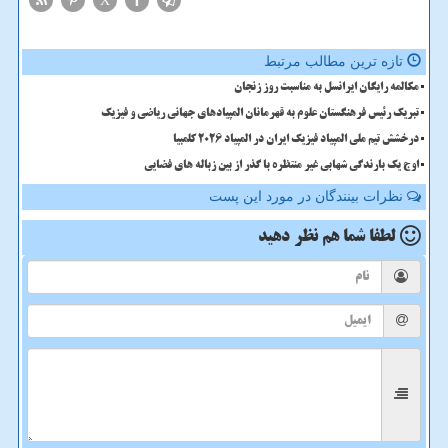
X
تازه ترین مطالب مرتبط
مکالمه رایگان ایرانسل به مناسبت روز زنجان
تبریک رئیس فرهنگستان علوم به قهرمانان المپیادهای جهانی ریاضی و فیزیک
درخشش تیم ملی المپیاد فیزیک ایران در المپیاد 2026 کلمبیا
اوج یک بارندگی شهابی غیر منتظره با گذر از بین زباله های فضایی
نظرات بینندگان در مورد این پست
لطفا شما هم
نظر دهید