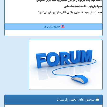
کشف سیاه چاله سرگردان در مرز کهکشان با کمک هوش مصنوعی
چرا جلوپنجره ها حذف شدند؟، عکس
چه طور با ریموت خاموش و باتری خالی، خودرو را روشن کنیم؟
جدیدترین ها
موضوع های انجمن پارسیان