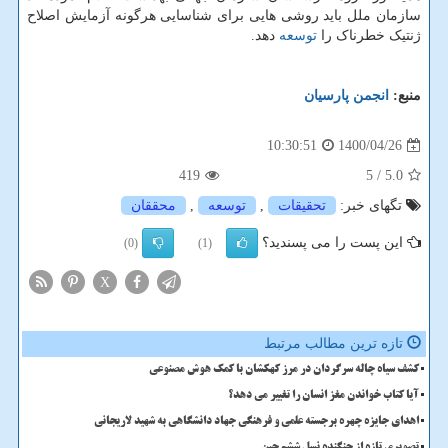
سازمان ملل باید روشی هایی برای شناسایی هرگونه آزمایش اصلاح
ژنتیک خطرناک را
توسعه
دهد.
منبع:
انجمن پارسیان
1400/04/26
10:30:51
419
/ 5
5.0
تگهای خبر:
تحقیقات
,
توسعه
,
محققان
این پست را می پسندید؟
(0)
(1)
X
تازه ترین مطالب مرتبط
کشف سیاه چاله سرگردان در مرز کهکشان با کمک هوش مصنوعی
آیا کتاب خواندن مغز انسان را تغییر می دهد؟
اهدای جایزه چهره برجسته علمی و فرهنگی جهاد دانشگاهی به شهید لاریجانی