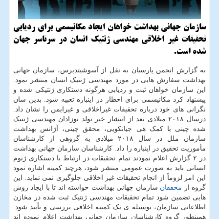
سازمان جهانی بهداشت خواهان ایجاد مکانیسمی برای ردیابی
تحقیقات غیر اخلاقی مهندسی ژنتیک انسان در سرتاسر جهان
شده است.
به گزارش انجمن پارسیان به نقل از آسوشیتدپرس، سازمان جهانی
بهداشت سفارش هایی در مورد مهندسی ژنتیک انسان منتشر نمود.
این سازمان خواهان ثبت و ردیابی هرگونه دستکاری ژنتیکی شده و
پیشنهاد کرد مکانیسمی برای اخطار در اینباره تعبیه شود. بدین سان
نگرانی های خود درباره تحقیقات غیراخلاقی و غیرایمن را نشان داد.
درسال ۲۰۱۸ میلادی بعد از انتشار خبر تولد نوزادان مهندسی ژنتیک
شده چینی با کمک هی جیانکویی، محقق چینی، آژانس بهداشت
سازمان ملل در سال ۲۰۱۸ میلادی به گروهی از کارشناسان
مأموریت تحقیق در اینباره را داد. کارشناسان سازمان جهانی بهداشت
در ۲ گزارش اعلام نمودند تمام تحقیقات در ارتباط با دستکاری ژنوم
انسانی باید به صورت عمومی منتشر شود، هرچند کمیته اشاره نمود
این امر لزوماً از انجام تحقیقات غیر اخلاقی جلوگیری نمی نماید. این
گروه از
محققان
سازمان جهانی بهداشت خواسته اند تا با ایجاد روش
هایی تضمین شود تمام تحقیقات مهندسی ژنتیک ثبت شده در مخازن
اطلاعاتی سازمان، بوسیله ی یک کمیته اخلاقی بررسی و تأیید شود.
همینطور گروه کارشناسان سازمان جهانی بهداشت اعلام نموده اند