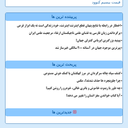
قیمت بیسیم کنوود
پربیننده ترین ها
اخطار در رابطه با نتایج پنهان قطع اینترنت اینترنت، خود زندگی است نه یک ابزار فرعی
برگرداندن زبان فارسی به فضای علمی تاجیکستان ارتقاء مرجعیت علمی ایران
ببینید بزرگترین ایرباس کنترلی جهان!
پیرترین موجود جهان در آستانه ۲۰۰ سالگی خبرساز شد
پربحث ترین ها
کشف سیاه چاله سرگردان در مرز کهکشان با کمک هوش مصنوعی
چرا جلوپنجره ها حذف شدند؟، عکس
چه طور با ریموت خاموش و باتری خالی، خودرو را روشن کنیم؟
آیا کتاب خواندن مغز انسان را تغییر می دهد؟
جدیدترین ها