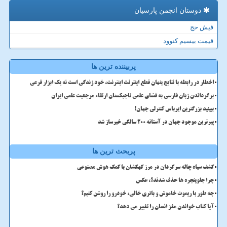
دوستان انجمن پارسیان
فیش حج
قیمت بیسیم کنوود
پربیننده ترین ها
اخطار در رابطه با نتایج پنهان قطع اینترنت اینترنت، خود زندگی است نه یک ابزار فرعی
برگرداندن زبان فارسی به فضای علمی تاجیکستان ارتقاء مرجعیت علمی ایران
ببینید بزرگترین ایرباس کنترلی جهان!
پیرترین موجود جهان در آستانه ۲۰۰ سالگی خبرساز شد
پربحث ترین ها
کشف سیاه چاله سرگردان در مرز کهکشان با کمک هوش مصنوعی
چرا جلوپنجره ها حذف شدند؟، عکس
چه طور با ریموت خاموش و باتری خالی، خودرو را روشن کنیم؟
آیا کتاب خواندن مغز انسان را تغییر می دهد؟