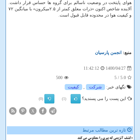
هوای پایتخت در وضعیت ناسالم برای گروه ها حساس قرار داشت.
آلاینده شاخص اکنون «ذرات معلق کمتر از ۲.۵میکرون» با میانگین ۷۲
و کیفیت هوا در محدوده قابل قبول است.
منبع:
انجمن پارسیان
1400/04/27
11:42:12
500
/ 5
5.0
تگهای خبر:
شركت
,
كیفیت
این پست را می پسندید؟
(0)
(1)
X
تازه ترین مطالب مرتبط
کشف آنزیمی که پیری را معکوس می کند