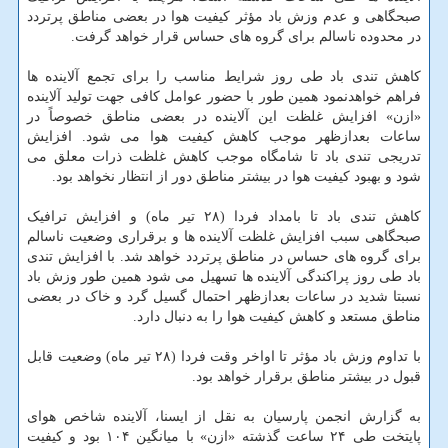
صبحگاهی و عدم وزش باد مؤثر کیفیت هوا در بعضی مناطق پرتردد
در محدوده ناسالم برای گروه های حساس قرار خواهد گرفت.
کاهش تندی باد طی روز شرایط مناسب را برای تجمع آلاینده ها
فراهم خواهدنمود همین طور با حضور عوامل کافی جهت تولید آلاینده
«ازن» افزایش غلظت این آلاینده در بعضی مناطق خصوصاً در
ساعات بعدازظهر موجب کاهش کیفیت هوا می شود. افزایش
تدریجی تندی باد تا شامگاه موجب کاهش غلظت ذرات معلق می
شود و بهبود کیفیت هوا در بیشتر مناطق دور از انتظار نخواهد بود.
کاهش تندی باد تا بامداد فردا (۲۸ تیر ماه) و افزایش ترافیک
صبحگاهی سبب افزایش غلظت آلاینده ها و برقراری وضعیت ناسالم
برای گروه های حساس در مناطق پرتردد خواهد شد. با افزایش تندی
باد طی روز پراکندگی آلاینده ها تسهیل می شود همین طور وزش باد
نسبتا شدید در ساعات بعدازظهر احتمال گسیل گرد و خاک در بعضی
مناطق مستعد و کاهش کیفیت هوا را به دنبال دارد.
با تداوم وزش باد مؤثر تا اواخر وقت فردا (۲۸ تیر ماه) وضعیت قابل
قبول در بیشتر مناطق برقرار خواهد بود.
به گزارش انجمن پارسیان به نقل از ایسنا، آلاینده شاخص هوای
پایتخت طی ۲۴ ساعت گذشته «ازن» با میانگین ۱۰۴ بود و کیفیت