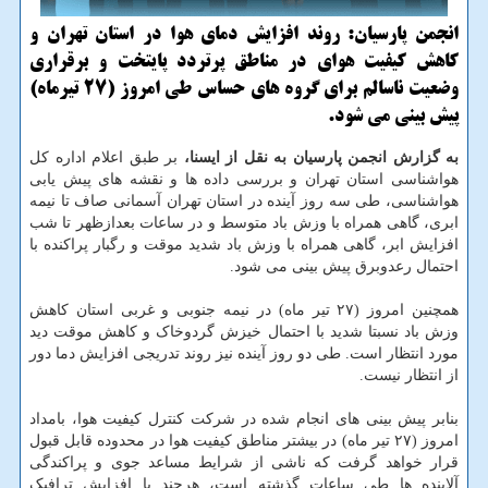
انجمن پارسیان: روند افزایش دمای هوا در استان تهران و
کاهش کیفیت هوای در مناطق پرتردد پایتخت و برقراری
وضعیت ناسالم برای گروه های حساس طی امروز (27 تیرماه)
پیش بینی می شود.
به گزارش انجمن پارسیان به نقل از ایسنا،
بر طبق اعلام اداره کل
هواشناسی استان تهران و بررسی داده ها و نقشه های پیش یابی
هواشناسی، طی سه روز آینده در استان تهران آسمانی صاف تا نیمه
ابری، گاهی همراه با وزش باد متوسط و در ساعات بعدازظهر تا شب
افزایش ابر، گاهی همراه با وزش باد شدید موقت و رگبار پراکنده با
احتمال رعدوبرق پیش بینی می شود.
همچنین امروز (۲۷ تیر ماه) در نیمه جنوبی و غربی استان کاهش
وزش باد نسبتا شدید با احتمال خیزش گردوخاک و کاهش موقت دید
مورد انتظار است. طی دو روز آینده نیز روند تدریجی افزایش دما دور
از انتظار نیست.
بنابر پیش بینی های انجام شده در شرکت کنترل کیفیت هوا، بامداد
امروز (۲۷ تیر ماه) در بیشتر مناطق کیفیت هوا در محدوده قابل قبول
قرار خواهد گرفت که ناشی از شرایط مساعد جوی و پراکندگی
آلاینده ها طی ساعات گذشته است، هرچند با افزایش ترافیک