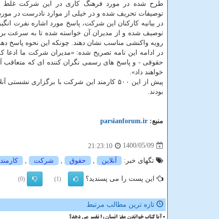
طرح شده در مورد فرهنگ کاری در این شرکت غلط ب
توصیفات تحریف شده و در خیلی از موارد نادرست در مورد
در بیانیه کارکنان این شرکت، پاسخ مورد اشاره نفرت انگیز
توصیف شده و از مدیران آن خواسته شده تا به سرعت برا
رویه واکنشی مناسب نشان دهند. چونکه این نحوه پاسخ دهی 
در ادامه این نامه تصریح شده: «مدیران شرکت ما ادعا ک
حقوقی - و پاسخ های رسمی نگران کننده ای که متعاقب آن دا
خواهند داد».
پیش از این ۵۰۰ کارمند این شرکت با برگزاری ن
بودند.
منبع:
parsianforum.ir
1400/05/09
21:23:10
تگهای خبر:
آنلاین
,
حقوق
,
شركت
,
كارمند
این پست را می پسندید؟
(0)
(1)
تازه ترین مطالب مرتبط
آیا کتاب خواندن مغز انسان را تغییر می دهد؟