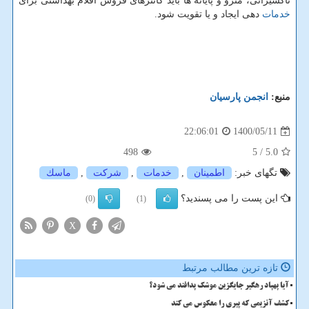
تاکسیرانی، مترو و پایانه ها باید کانترهای فروش اقلام بهداشتی برای
خدمات
دهی ایجاد و یا تقویت شود.
منبع:
انجمن پارسیان
1400/05/11
22:06:01
498
/ 5
5.0
تگهای خبر:
اطمینان
,
خدمات
,
شركت
,
ماسك
این پست را می پسندید؟
(0)
(1)
X
تازه ترین مطالب مرتبط
آیا پهپاد رهگیر جایگزین موشک پدافند می شود؟
کشف آنزیمی که پیری را معکوس می کند