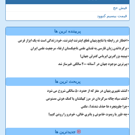
فیش حج
قیمت بیسیم کنوود
پربیننده ترین ها
اخطار در رابطه با نتایج پنهان قطع اینترنت اینترنت، خود زندگی است نه یک ابزار فرعی
برگرداندن زبان فارسی به فضای علمی تاجیکستان ارتقاء مرجعیت علمی ایران
ببینید بزرگترین ایرباس کنترلی جهان!
پیرترین موجود جهان در آستانه ۲۰۰ سالگی خبرساز شد
پربحث ترین ها
کشف تغییری پنهان در مغز که از حدود 50 سالگی شروع می شود
کشف سیاه چاله سرگردان در مرز کهکشان با کمک هوش مصنوعی
چرا جلوپنجره ها حذف شدند؟، عکس
چه طور با ریموت خاموش و باتری خالی، خودرو را روشن کنیم؟
جدیدترین ها