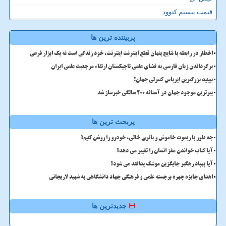
قیمت بیسیم کنوود
پربیننده ترین ها
اخطار در رابطه با نتایج پنهان قطع اینترنت اینترنت، خود زندگی است نه یک ابزار فرعی
برگرداندن زبان فارسی به فضای علمی تاجیکستان ارتقاء مرجعیت علمی ایران
ببینید بزرگترین ایرباس کنترلی جهان!
پیرترین موجود جهان در آستانه ۲۰۰ سالگی خبرساز شد
پربحث ترین ها
چه طور با ریموت خاموش و باتری خالی، خودرو را روشن کنیم؟
آیا کتاب خواندن مغز انسان را تغییر می دهد؟
آیا پهپاد رهگیر جایگزین موشک پدافند می شود؟
اهدای جایزه چهره برجسته علمی و فرهنگی جهاد دانشگاهی به شهید لاریجانی
جدیدترین ها