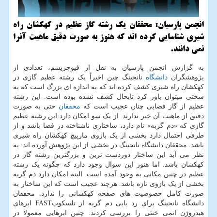
انجمن پارسیان: محققان یک رشته گاز عظیم در کهکشان راه
شیری شناسایی کرده اند که هنوز به صورت دقیق ماهیت آنرا
نمی دانند.
به گزارش انجمن پارسیان به نقل از فیوچریسم، تعدادی از
پژوهشگران
دانشگاه
نانجینگ چین اخیراً یک رشته عظیم گازی در
کهکشان راه شیری کشف کرده اند که به اندازه ای بزرگ است که به
سختی میتوان باور کرد تابحال کشف نشده بوده است. این رشته
عظیم از گاز فضایی چنان عجیب است که
محققان
حتی به صورت
دقیق از ماهیت آن خبر ندارند. از یک سو امکان دارد این رشته عظیم
گازی که «دم گربه» نام دارد، ساختاری ناشناخته در فضا باشد و از
طرفی احتمال دارد بخشی از یک بازوی مارپیچ کهکشان راه شیری
باشد. محققان دانشگاه نانجینگ در بخشی از این پژوهش آورده اند: به
نظر می آید این ساختار دوردست ترین و بزرگترین رشته گاز در
کهکشان باشد. اما هنوز این سوال وجود دارد که چگونه یک رشته
عظیم در چنین مکانی به وجود آمده است. البته امکان دارد دم گربه
بخشی از یک بازوی تازه باشد. هرچند عجیب است که این ساختار به
صورت کامل خصوصیت های صفحه کهکشانی را ندارد. محققان
دانشگاه نانجینگ برای رد یابی دم گربه از تلسکوپFAST ابرهای
هیدروژن اتمی خنثی را بررسی کردند. چنین ابرهایی معمولا در