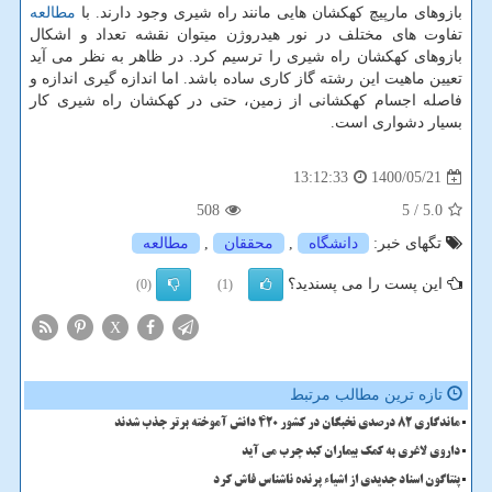
بازوهای مارپیچ کهکشان هایی مانند راه شیری وجود دارند. با
مطالعه
تفاوت های مختلف در نور هیدروژن میتوان نقشه تعداد و اشکال
بازوهای کهکشان راه شیری را ترسیم کرد. در ظاهر به نظر می آید
تعیین ماهیت این رشته گاز کاری ساده باشد. اما اندازه گیری اندازه و
فاصله اجسام کهکشانی از زمین، حتی در کهکشان راه شیری کار
بسیار دشواری است.
1400/05/21
13:12:33
508
/ 5
5.0
تگهای خبر:
دانشگاه
,
محققان
,
مطالعه
این پست را می پسندید؟
(0)
(1)
X
تازه ترین مطالب مرتبط
ماندگاری 82 درصدی نخبگان در کشور 420 دانش آموخته برتر جذب شدند
داروی لاغری به کمک بیماران کبد چرب می آید
پنتاگون اسناد جدیدی از اشیاء پرنده ناشناس فاش کرد