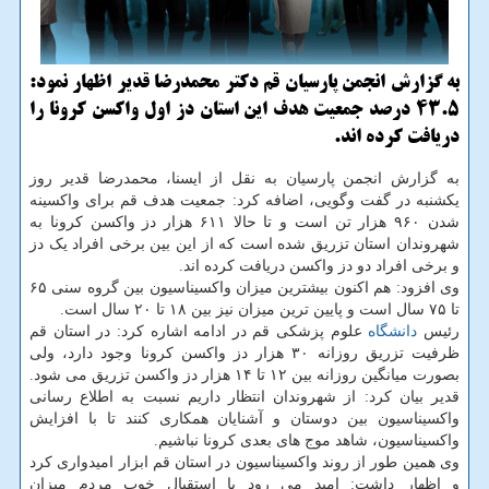
به گزارش انجمن پارسیان قم دکتر محمدرضا قدیر اظهار نمود:
43.5 درصد جمعیت هدف این استان دز اول واکسن کرونا را
دریافت کرده اند.
به گزارش انجمن پارسیان به نقل از ایسنا، محمدرضا قدیر روز
یکشنبه در گفت وگویی، اضافه کرد: جمعیت هدف قم برای واکسینه
شدن ۹۶۰ هزار تن است و تا حالا ۶۱۱ هزار دز واکسن کرونا به
شهروندان استان تزریق شده است که از این بین برخی افراد یک دز
و برخی افراد دو دز واکسن دریافت کرده اند.
وی افزود: هم اکنون بیشترین میزان واکسیناسیون بین گروه سنی ۶۵
تا ۷۵ سال است و پایین ترین میزان نیز بین ۱۸ تا ۲۰ سال است.
رئیس
دانشگاه
علوم پزشکی قم در ادامه اشاره کرد: در استان قم
ظرفیت تزریق روزانه ۳۰ هزار دز واکسن کرونا وجود دارد، ولی
بصورت میانگین روزانه بین ۱۲ تا ۱۴ هزار دز واکسن تزریق می شود.
قدیر بیان کرد: از شهروندان انتظار داریم نسبت به اطلاع رسانی
واکسیناسیون بین دوستان و آشنایان همکاری کنند تا با افزایش
واکسیناسیون، شاهد موج های بعدی کرونا نباشیم.
وی همین طور از روند واکسیناسیون در استان قم ابزار امیدواری کرد
و اظهار داشت: امید می رود با استقبال خوب مردم میزان