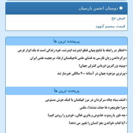
دوستان انجمن پارسیان
فیش حج
قیمت بیسیم کنوود
پربیننده ترین ها
اخطار در رابطه با نتایج پنهان قطع اینترنت اینترنت، خود زندگی است نه یک ابزار فرعی
برگرداندن زبان فارسی به فضای علمی تاجیکستان ارتقاء مرجعیت علمی ایران
ببینید بزرگترین ایرباس کنترلی جهان!
پیرترین موجود جهان در آستانه ۲۰۰ سالگی خبرساز شد
پربحث ترین ها
کشف سیاه چاله سرگردان در مرز کهکشان با کمک هوش مصنوعی
چرا جلوپنجره ها حذف شدند؟، عکس
چه طور با ریموت خاموش و باتری خالی، خودرو را روشن کنیم؟
آیا کتاب خواندن مغز انسان را تغییر می دهد؟