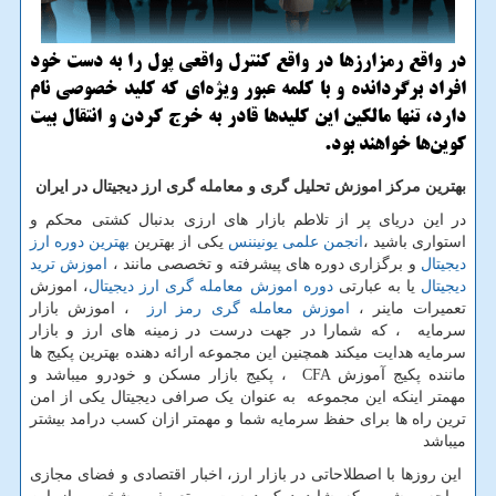
در واقع رمزارزها در واقع کنترل واقعی پول را به دست خود
افراد برگردانده و با کلمه عبور ویژه‌ای که کلید خصوصی نام
دارد، تنها مالکین این کلیدها قادر به خرج کردن و انتقال بیت
کوین‌ها خواهند بود.
بهترین مرکز اموزش تحلیل گری و معامله گری ارز دیجیتال در ایران
در این دریای پر از تلاطم بازار های ارزی بدنبال کشتی محکم و
استواری باشید ،
انجمن علمی یونیننس
یکی از بهترین
بهترین دوره ارز
دیجیتال
و برگزاری دوره های پیشرفته و تخصصی مانند ،
اموزش ترید
دیجیتال
یا به عبارتی
دوره اموزش معامله گری ارز دیجیتال
، اموزش
تعمیرات ماینر ،
اموزش معامله گری رمز ارز
، اموزش بازار
سرمایه ، که شمارا در جهت درست در زمینه های ارز و بازار
سرمایه هدایت میکند همچنین این مجموعه ارائه دهنده بهترین پکیج ها
ماننده پکیج آموزش
CFA
، پکیج بازار مسکن و خودرو میباشد و
مهمتر اینکه این مجموعه به عنوان یک صرافی دیجیتال یکی از امن
ترین راه ها برای حفظ سرمایه شما و مهمتر ازان کسب درامد بیشتر
میباشد
این روزها با اصطلاحاتی در بازار ارز، اخبار اقتصادی و فضای مجازی