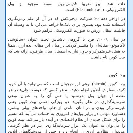
داده شد. این تقریبا قدیمی‌ترین نمونه موجود از پول
الکترونیکی
(Electronic cash)
است.
در اواخر دهه 90 شرکت دیجی‌کش که در آن از علم رمزنگاری
استفاده شده بود، بستری برای بانک‌ها فراهم می‌کرد تا به وسیله آن
قابلیت انتقال ارزش به صورت الکترونیکی فراهم شود.
در سال ۲۰۰۹، فرد یا گروهی ناشناس تحت عنوان «ساتوشی
ناکاموتو» مقاله‌ای را منتشر کردند. در میان این مقاله ایده ارزی همتا
به همتا، غیرمتمرکز و بدون نیاز به اطمینان میان طرفین، ارائه شد که
بیت کوین نام داشت.
بیت کوین
بیت کوین
(bitcoin)
نوعی ارز دیجیتال است که می‌توانید با آن خرید
کنید، سفارش‌ آنلاین انجام دهید، به هر کسی که دوست
دارید
در هر
نقطه از جهان پول بفرستید یا حتی آن را به عنوان نوعی
سرمایه‌گذاری در نظر بگیرید. دو ویژگی اصلی بیت کوین یعنی
غیرمتمرکز بودن و در امان ماندن از چاپ واحدهای پولی بیشتر،
دستاورد مهمی در برابر پول‌های امروزی به حساب می‌آیند که مسیر
را برای شکل جدیدی از نظام اقتصادی در آینده باز می‌کند. بیت کوین
را می‌توان به عنوان یک ابزار سرمایه‌گذاری نیز در نظر گرفت،
می‌توان انتقالات ارزی را انجام داد و حتی از فروشگاه‌های آنلاین