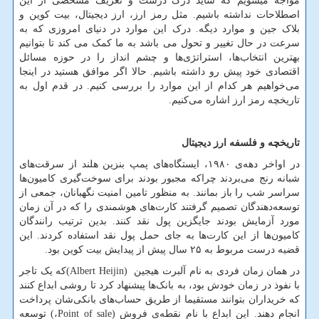
مواجه میشویم که شاید درک درست و تعریف مشخصی از این
اصطلاحات نداشته باشیم. مثل رمز ارز، ارز دیجیتال، بیت کوین و
بلاک جین و موارد دیگه. درک این موارد در دنیای امروزی که به
سرعت در حال تغییر و تحول می باشد به ما کمک می کند تا بتوانیم
بهترین انتخاب‌ها، استراتژی‌ها و چشم انداز را در حوزه مسائل
اقتصادی خود پیش رو داشته باشیم. حالا اگر موافق هستید در اینجا
می‌خواهیم هر کدام از این موارد را بررسی کنیم. در قدم اول به
تاریخچه رمز ارز اشاره می‌کنیم.
تاریخچه و فلسفه ارز دیجیتال
در اواخر دهه‌ی ۱۹۸۰، ایستگاه‌های پمپ بنزین هلند از سرقت‌های
شبانه رنج می‌بردند چراکه مجبور بودند برای سوخت‌گیری کامیون‌ها
سراسر شب را باز بمانند. به منظور تامین امنیت نگهبانان، جمعی از
توسعه‌دهندگان تصمیم گرفتند کارت‌های هوشمندی را که در آن زمان
مورد آزمایش بودند جایگزین پول نقد کنند. بدین ترتیب رانندگان
کامیون‌ها از این کارت‌ها به جای حمل پول نقد استفاده کردند. این
قضیه درست مربوط به ۲۵ سال پیش از پیدایش بیت کوین بود.
در همان زمان فردی به نام آلبرت هیجین
(Albert Heijin)
که یک تاجر
با نفوذ در زمان خودش بود، به بانک‌ها پیشنهاد کرد تا روشی ابداع کنند
که خریداران بتوانند مستقیما از طریق حساب‌های بانکی‌شان پرداخت
انجام دهند. این ابداع با نام نقطه‌ی فروش
Point of sale)
،
(
توسعه