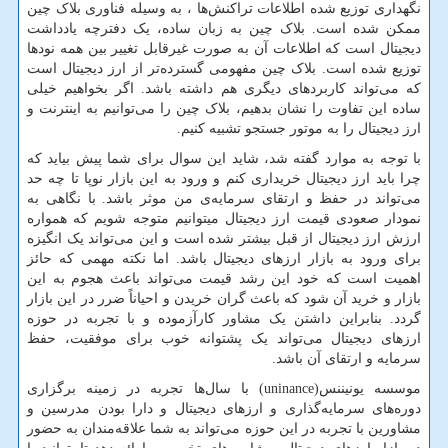
نگهداری توزیع شده اطلاعات تراکنش‌ها ، به وسیله فناوری بلاک چین
ممکن شده است. بلاک چین به زبان ساده، یک دفترچه یادداشت
دیجیتال است که اطلاعات آن به صورت غیرقابل تغییر بین همه نودها
توزیع شده است. بلاک چین مفهومی گسترده‌تر از ارز دیجیتال است
که می‌تواند کاربردهای دیگری هم داشته باشد. اگر بخواهیم خیلی
ساده این تفاوت را نشان بدهیم، بلاک چین را می‌توانیم به اینترنت و
ارز دیجیتال را به موتور جستجو تشبیه کنیم.
با توجه به موارد گفته شد، شاید این سوال برای شما پیش بیاید که
چرا باید ارز دیجیتال خریداری کنم و ورود به این بازار نوپا تا چه حد
می‌تواند در حفظ و ارتقای سرمایه‌ی من موثر باشد. با نگاهی به
نمودار صعودی قیمت ارز دیجیتال میتوانیم متوجه شویم که همواره
ارزش ارز دیجیتال از قبل بیشتر شده است و این می‌تواند یک انگیزه
برای ورود به بازار ارزهای دیجیتال باشد. اما نکته مهمی ‌که حائز
اهمیت است که خود این رشد قیمت می‌تواند باعث هجوم به این
بازار و خرید آن شود که باعث گران خریدن و احیاناً ضرر در این بازار
گردد. بنابراین داشتن یک مشاور کارآزموده و با تجربه در حوزه
ارزهای دیجیتال می‌تواند یک پشتوانه خوب برای موفقیت، حفظ
سرمایه و ارتقای آن باشد.
موسسه یونیننس(
uninance
) با سال‌ها تجربه در زمینه برگزاری
دوره‌های سرمایه‌گذاری و ارزهای دیجیتال و دارا بودن مدرسین و
مشاورین با تجربه در این حوزه می‌تواند به شما علاقه‌مندان به حضور