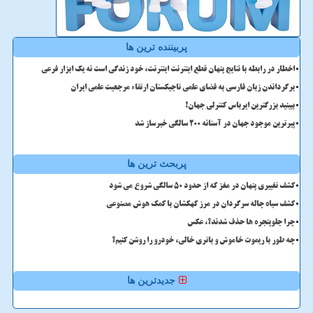
پربیننده ترین ها
اخطار در رابطه با نتایج پنهان قطع اینترنت اینترنت، خود زندگی است نه یک ابزار فرعی
برگرداندن زبان فارسی به فضای علمی تاجیکستان ارتقاء مرجعیت علمی ایران
ببینید بزرگترین ایرباس کنترلی جهان!
پیرترین موجود جهان در آستانه ۲۰۰ سالگی خبرساز شد
پربحث ترین ها
کشف تغییری پنهان در مغز که از حدود 50 سالگی شروع می شود
کشف سیاه چاله سرگردان در مرز کهکشان با کمک هوش مصنوعی
چرا جلوپنجره ها حذف شدند؟، عکس
چه طور با ریموت خاموش و باتری خالی، خودرو را روشن کنیم؟
جدیدترین ها