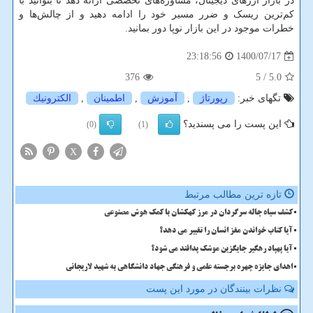
در بازار ارزهای دیجیتال، مشاوره‌های تخصصی ارائه دهد تا بتوانید با
کم‌ترین ریسک و ضرر مسیر خود را ادامه دهید و از چالش‌ها و
خطرات موجود در این بازار نوپا دور بمانید.
1400/07/17
23:18:56
376
/ 5
5.0
تگهای خبر:
رپورتاژ
,
آموزش
,
اطمینان
,
الكترونیك
این پست را می پسندید؟
(0)
(1)
X
تازه ترین مطالب مرتبط
کشف سیاه چاله سرگردان در مرز کهکشان با کمک هوش مصنوعی
آیا کتاب خواندن مغز انسان را تغییر می دهد؟
آیا پهپاد رهگیر جایگزین موشک پدافند می شود؟
اهدای جایزه چهره برجسته علمی و فرهنگی جهاد دانشگاهی به شهید لاریجانی
نظرات بینندگان در مورد این پست