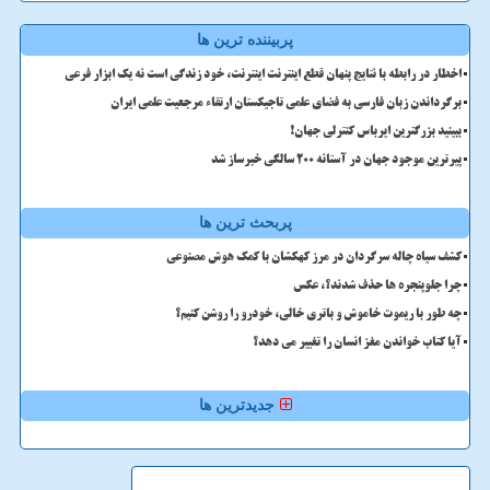
پربیننده ترین ها
اخطار در رابطه با نتایج پنهان قطع اینترنت اینترنت، خود زندگی است نه یک ابزار فرعی
برگرداندن زبان فارسی به فضای علمی تاجیکستان ارتقاء مرجعیت علمی ایران
ببینید بزرگترین ایرباس کنترلی جهان!
پیرترین موجود جهان در آستانه ۲۰۰ سالگی خبرساز شد
پربحث ترین ها
کشف سیاه چاله سرگردان در مرز کهکشان با کمک هوش مصنوعی
چرا جلوپنجره ها حذف شدند؟، عکس
چه طور با ریموت خاموش و باتری خالی، خودرو را روشن کنیم؟
آیا کتاب خواندن مغز انسان را تغییر می دهد؟
جدیدترین ها