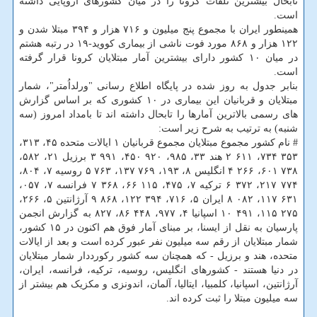
تابحال بیشترین تلفات کرونا را در میان کشورهای اروپایی داشته
است.
همینطور ایران با مجموع پنج میلیون و ۷۱۶ هزار و ۳۹۴ مبتلا شدن و
۱۲۲ هزار و ۸۶۸ مورد فوت ناشی از بیماری کووید-۱۹ در رتبه هشتم
در میان ۱۰ کشور دارای بیشترین آمار مبتلایان کرونا قرار گرفته
است.
بنابر جدول به روز شده در پایگاه اطلاع رسانی "ورلداُمتر"، شمار
مبتلایان و قربانیان این بیماری در ۱۰ کشوری که بر اساس گزارش
های رسمی بالاترین آمارها را تابحال داشته اند تا بامداد امروز (سه
شنبه) به ترتیب به شرح زیر است:
# نام کشور مجموع مبتلایان مجموع قربانیان ۱ ایالات متحده ۴۵، ۳۱۳،
۳۵۳ ۷۳۴، ۶۱۱ ۲ هند ۳۳، ۹۸۵، ۹۲۰ ۴۵۰، ۹۹۱ ۳ برزیل ۲۱، ۵۸۲،
۷۳۸ ۶۰۱، ۲۶۶ ۴ انگلیس ۸، ۱۹۳، ۷۶۹ ۱۳۷، ۷۶۳ ۵ روسیه ۷، ۸۰۴،
۷۷۴ ۲۱۷، ۳۷۲ ۶ ترکیه ۷، ۴۷۵، ۱۱۵ ۶۶، ۳۶۸ ۷ فرانسه ۷، ۰۵۷،
۶۳۱ ۱۱۷، ۰۸۲ ۸ ایران ۵، ۷۱۶، ۳۹۴ ۱۲۲، ۸۶۸ ۹ آرژانتین ۵، ۲۶۶،
۲۷۵ ۱۱۵، ۴۹۱ ۱۰ اسپانیا ۴، ۹۷۷، ۴۴۸ ۸۶، ۸۲۷ به گزارش انجمن
پارسیان به نقل از ایسنا، بر مبنای آمار فوق هم اکنون در ۱۵ کشور،
شمار مبتلایان از رقم سه میلیون نفر عبور کرده است و بعد از ایالات
متحده، هند و برزیل - که همچنان سه کشور رکورددار شمار مبتلایان
در دنیا هستند - کشورهای انگلیس، روسیه، ترکیه، فرانسه، ایران،
آرژانتین، اسپانیا، کلمبیا، ایتالیا، آلمان، اندونزی و مکزیک هم بیشتر از
سه میلیون مبتلا را ثبت کرده اند.