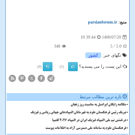
منبع:
parsianforum.ir
1400/07/20
10:39:44
348
/ 5
5.0
تگهای خبر:
كشور
این پست را می پسندید؟
(0)
(1)
X
تازه ترین مطالب مرتبط
مکالمه رایگان ایرانسل به مناسبت روز زنجان
تبریک رئیس فرهنگستان علوم به قهرمانان المپیادهای جهانی ریاضی و فیزیک
درخشش تیم ملی المپیاد فیزیک ایران در المپیاد 2026 کلمبیا
فرهنگستان علوم به سامانه ملی دسترسی آزاد به اطلاعات پیوست