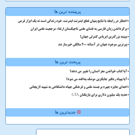
پربیننده ترین ها
اخطار در رابطه با نتایج پنهان قطع اینترنت اینترنت، خود زندگی است نه یک ابزار فرعی
برگرداندن زبان فارسی به فضای علمی تاجیکستان ارتقاء مرجعیت علمی ایران
ببینید بزرگترین ایرباس کنترلی جهان!
پیرترین موجود جهان در آستانه ۲۰۰ سالگی خبرساز شد
پربحث ترین ها
آیا کتاب خواندن مغز انسان را تغییر می دهد؟
آیا پهپاد رهگیر جایگزین موشک پدافند می شود؟
اهدای جایزه چهره برجسته علمی و فرهنگی جهاد دانشگاهی به شهید لاریجانی
هدیه یک میلیون دلاری برای بازیکنان GTA
جدیدترین ها