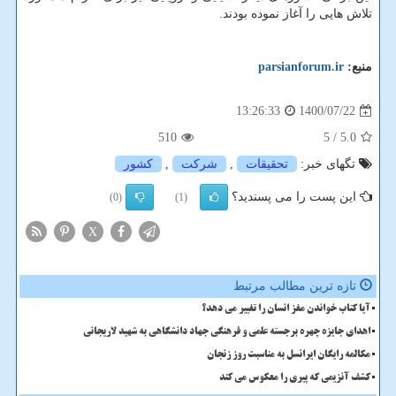
تلاش هایی را آغاز نموده بودند.
منبع:
parsianforum.ir
1400/07/22
13:26:33
510
/ 5
5.0
تگهای خبر:
تحقیقات
,
شركت
,
كشور
این پست را می پسندید؟
(0)
(1)
X
تازه ترین مطالب مرتبط
آیا کتاب خواندن مغز انسان را تغییر می دهد؟
اهدای جایزه چهره برجسته علمی و فرهنگی جهاد دانشگاهی به شهید لاریجانی
مکالمه رایگان ایرانسل به مناسبت روز زنجان
کشف آنزیمی که پیری را معکوس می کند