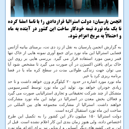
انجمن پارسیان: دولت استرالیا قراردادی را با ناسا امضا کرده
تا یک ماه نورد نیمه خودکار ساخت این کشور در آینده به ماه
و احتمالاً به مریخ اعزام شود.
به گزارش انجمن پارسیان به نقل از زد دی نت، برمبنای بیانیه آژانس
فضایی استرالیا این ماه نورد برای جمع آوری نمونه هایی از خاک تنها
قمر زمین مورد استفاده قرار می گیرد. بررسی هایی بر روی این
خاک برای یافتن اکسیژن در آن صورت می گیرد تا مشخص شود آیا
می توان جهت زندگی طولانی مدت در سطح کره ماه یا در فضا
برنامه ریزی کرد یا خیر.
ماه نورد مورد اشاره در حدود ۲۰ کیلوگرم وزن خواهد داشت و تا حد
زیادی خودران خواهد بود. تولید این ماه نورد توسط کنسرسیومی
متشکل از چند شرکت تحقیقاتی و تجاری استرالیایی صورت می گیرد
و فعالان بخش معدن در استرالیا در تولید این ماه نورد مشارکت
خواهند داشت. استرالیا از مشارکت مجموعه های بین المللی در
ساخت این ماه نورد استقبال کرده است.
دولت استرالیا ۱۵۰ میلیون دلار این کشور را به تکمیل این طرح
اختصاص داده، ولی هنوز زمان بندی این کار اعلام نشده است. قبل از
این برخی کشورهای دیگر آسیایی و اروپایی نیز برای اعزام ماه نورد